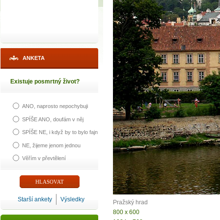
ANKETA
Existuje posmrtný život?
ANO, naprosto nepochybuji
SPÍŠE ANO, doufám v něj
SPÍŠE NE, i když by to bylo fajn
NE, žijeme jenom jednou
Věřím v převtělení
Starší ankety
Výsledky
Pražský hrad
800 x 600