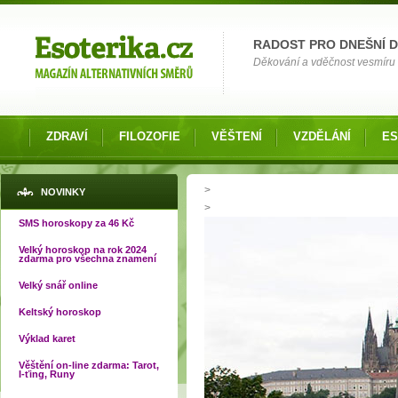
Možnosti výběru
RADOST PRO DNEŠNÍ 
Děkování a vděčnost vesmíru o
ZDRAVÍ
FILOZOFIE
VĚŠTENÍ
VZDĚLÁNÍ
ES
Jste zde
>
NOVINKY
>
SMS horoskopy za 46 Kč
Velký horoskop na rok 2024
zdarma pro všechna znamení
Velký snář online
Keltský horoskop
Výklad karet
Věštění on-line zdarma: Tarot,
I-ťing, Runy