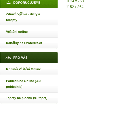
1024 x 768
DOPORUČUJEME
1152 x 864
Zdravá Výživa - diety a
recepty
Věštění online
Kartářky na Ezoterika.cz
PRO VÁS
6 druhů Věštění Online
Pohlednice Online (333
pohlednic)
Tapety na plochu (91 tapet)