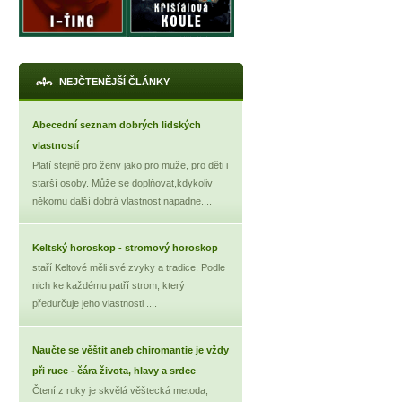
NEJČTENĚJŠÍ ČLÁNKY
Abecední seznam dobrých lidských
vlastností
Platí stejně pro ženy jako pro muže, pro děti i
starší osoby. Může se doplňovat,kdykoliv
někomu další dobrá vlastnost napadne....
Keltský horoskop - stromový horoskop
staří Keltové měli své zvyky a tradice. Podle
nich ke každému patří strom, který
předurčuje jeho vlastnosti ....
Naučte se věštit aneb chiromantie je vždy
při ruce - čára života, hlavy a srdce
Čtení z ruky je skvělá věštecká metoda,