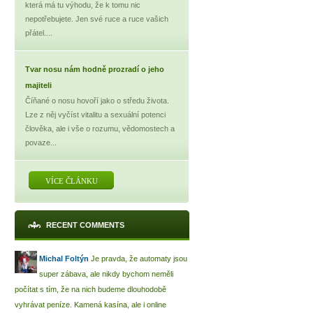
která má tu výhodu, že k tomu nic
nepotřebujete. Jen své ruce a ruce vašich
přátel....
Tvar nosu nám hodně prozradí o jeho
majiteli
Číňané o nosu hovoří jako o středu života.
Lze z něj vyčíst vitalitu a sexuální potenci
člověka, ale i vše o rozumu, vědomostech a
povaze...
VÍCE ČLÁNKU
RECENT COMMENTS
Michal Foltýn
Je pravda, že automaty jsou
super zábava, ale nikdy bychom neměli
počítat s tím, že na nich budeme dlouhodobě
vyhrávat peníze. Kamená kasína, ale i online