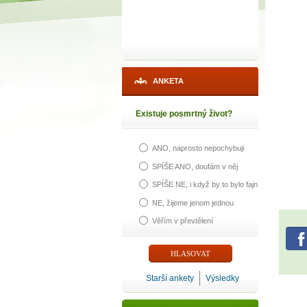
ANKETA
Existuje posmrtný život?
ANO, naprosto nepochybuji
SPÍŠE ANO, doufám v něj
SPÍŠE NE, i když by to bylo fajn
NE, žijeme jenom jednou
Věřím v převtělení
Starší ankety
Výsledky