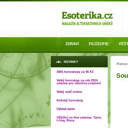
Možnosti výběru
ZDRAVÍ
FILOZOFIE
VĚŠT
Jste
NOVINKY
Pomoc
SMS horoskopy za 46 Kč
Sou
Velký horoskop na rok 2024
zdarma pro všechna znamení
Velký snář online
Keltský horoskop
Výklad karet
Věštění on-line zdarma: Tarot,
I-ťing, Runy