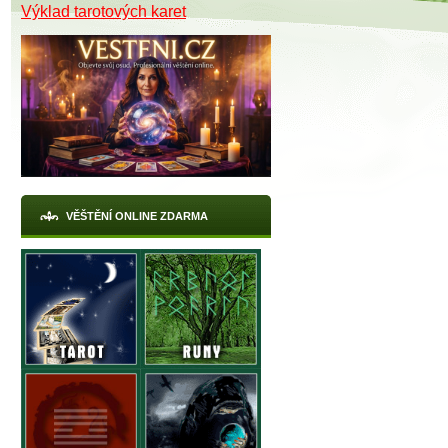
Výklad tarotových karet
VĚŠTĚNÍ ONLINE ZDARMA