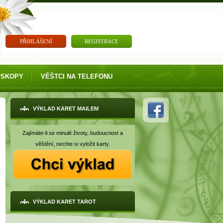
PŘIHLÁŠENÍ
REGISTRACE
OSKOPY
VĚŠTCI NA TELEFONU
VÝKLAD KARET MAILEM
Zajímáte-li se minulé životy, budoucnost a
věštění, nechte si vyložit karty.
VÝKLAD KARET TAROT