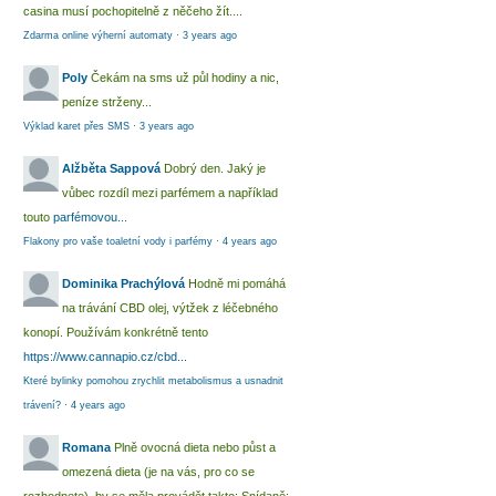
casina musí pochopitelně z něčeho žít....
Zdarma online výherní automaty
·
3 years ago
Poly
Čekám na sms už půl hodiny a nic,
peníze strženy...
Výklad karet přes SMS
·
3 years ago
Alžběta Sappová
Dobrý den. Jaký je
vůbec rozdíl mezi parfémem a například
touto
parfémovou...
Flakony pro vaše toaletní vody i parfémy
·
4 years ago
Dominika Prachýlová
Hodně mi pomáhá
na trávání CBD olej, výtžek z léčebného
konopí. Používám konkrétně tento
https://www.cannapio.cz/cbd...
Které bylinky pomohou zrychlit metabolismus a usnadnit
trávení?
·
4 years ago
Romana
Plně ovocná dieta nebo půst a
omezená dieta (je na vás, pro co se