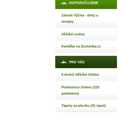
DOPORUČUJEME
Zdravá Výživa - diety a
recepty
Věštění online
Kartářky na Ezoterika.cz
PRO VÁS
6 druhů Věštění Online
Pohlednice Online (333
pohlednic)
Tapety na plochu (91 tapet)