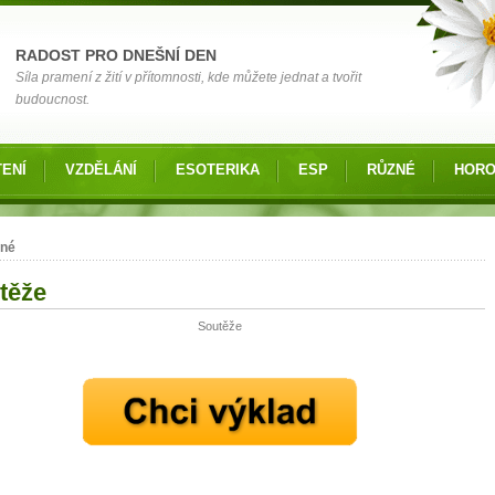
RADOST PRO DNEŠNÍ DEN
Síla pramení z žití v přítomnosti, kde můžete jednat a tvořit
budoucnost.
ENÍ
VZDĚLÁNÍ
ESOTERIKA
ESP
RŮZNÉ
HOR
 zde
né
těže
Soutěže