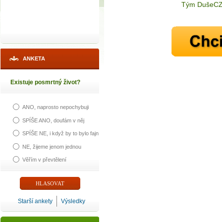
Tým DušeCZ.
ANKETA
Existuje posmrtný život?
ANO, naprosto nepochybuji
SPÍŠE ANO, doufám v něj
SPÍŠE NE, i když by to bylo fajn
NE, žijeme jenom jednou
Věřím v převtělení
Starší ankety
Výsledky