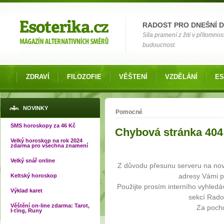
Možnosti výběru
RADOST PRO DNEŠNÍ 
Síla pramení z žití v přítomnos
budoucnost.
ZDRAVÍ
FILOZOFIE
VĚŠTENÍ
VZDĚLÁNÍ
ES
Jste zde
NOVINKY
Pomocné
SMS horoskopy za 46 Kč
Chybová stránka 404
Velký horoskop na rok 2024
zdarma pro všechna znamení
Velký snář online
Z důvodu přesunu serveru na nov
adresy Vámi 
Keltský horoskop
Použijte prosím interního vyhledá
Výklad karet
sekcí Rado
Věštění on-line zdarma: Tarot,
Za poch
I-ťing, Runy