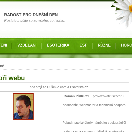
RADOST PRO DNEŠNÍ DEN
Rostete a učíte se ze všeho, co tvoříte.
ENÍ
VZDĚLÁNÍ
ESOTERIKA
ESP
RŮZNÉ
HOR
 zde
né
oři webu
Kdo stojí za DušeCZ.com & Esoterika.cz
Roman PŘIKRYL
- provozovatel serveru,
obchodník, webmaster a technická podpora
Pokud máte jakýkoliv námět ku spolupráci či
zájem se na serveru zviditelnit, kontaktujte