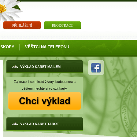
PŘIHLÁŠENÍ
REGISTRACE
OSKOPY
VĚŠTCI NA TELEFONU
VÝKLAD KARET MAILEM
Zajímáte-li se minulé životy, budoucnost a
věštění, nechte si vyložit karty.
VÝKLAD KARET TAROT