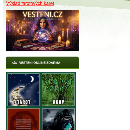
Výklad tarotových karet
VĚŠTĚNÍ ONLINE ZDARMA