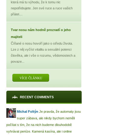
která má tu výhodu, že k tomu nic
nepotřebujete. Jen své ruce a ruce vašich
přátel....
Tvar nosu nám hodně prozradí o jeho
majiteli
Číňané o nosu hovoří jako o středu života.
Lze z něj vyčíst vitalitu a sexuální potenci
člověka, ale i vše o rozumu, vědomostech a
povaze...
VÍCE ČLÁNKU
RECENT COMMENTS
Michal Foltýn
Je pravda, že automaty jsou
super zábava, ale nikdy bychom neměli
počítat s tím, že na nich budeme dlouhodobě
vyhrávat peníze. Kamená kasína, ale i online