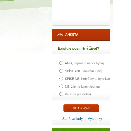
ANKETA
Existuje posmrtný život?
ANO, naprosto nepochybuji
SPÍŠE ANO, doufám v něj
SPÍŠE NE, i když by to bylo fajn
NE, žijeme jenom jednou
Věřím v převtělení
Starší ankety
Výsledky