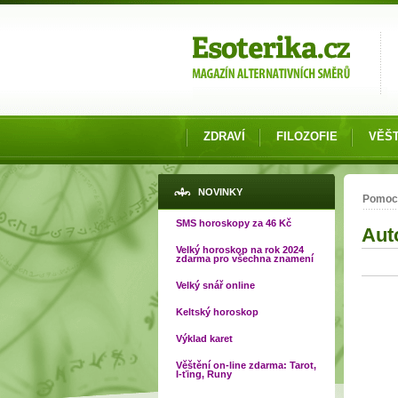
Možnosti výběru
ZDRAVÍ
FILOZOFIE
VĚŠT
Jste
NOVINKY
Pomoc
SMS horoskopy za 46 Kč
Aut
Velký horoskop na rok 2024
zdarma pro všechna znamení
Velký snář online
Keltský horoskop
Výklad karet
Věštění on-line zdarma: Tarot,
I-ťing, Runy