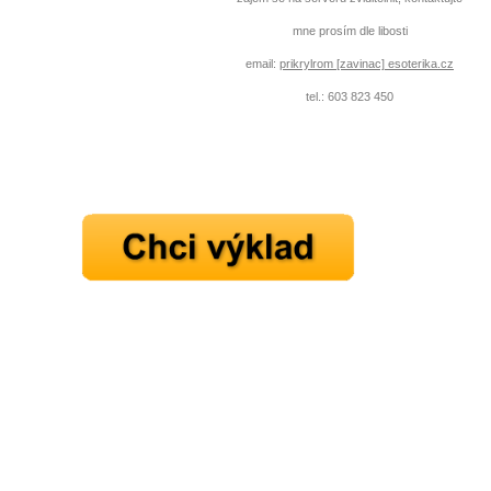
mne prosím dle libosti
email:
prikrylrom [zavinac] esoterika.cz
tel.: 603 823 450