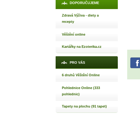
DOPORUČUJEME
Zdravá Výživa - diety a
recepty
Věštění online
Kartářky na Ezoterika.cz
PRO VÁS
6 druhů Věštění Online
Pohlednice Online (333
pohlednic)
Tapety na plochu (91 tapet)