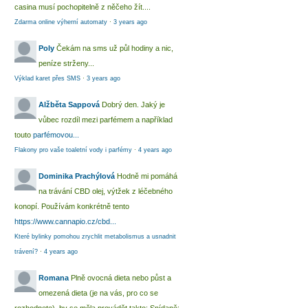
casina musí pochopitelně z něčeho žít....
Zdarma online výherní automaty
·
3 years ago
Poly
Čekám na sms už půl hodiny a nic,
peníze strženy...
Výklad karet přes SMS
·
3 years ago
Alžběta Sappová
Dobrý den. Jaký je
vůbec rozdíl mezi parfémem a například
touto
parfémovou...
Flakony pro vaše toaletní vody i parfémy
·
4 years ago
Dominika Prachýlová
Hodně mi pomáhá
na trávání CBD olej, výtžek z léčebného
konopí. Používám konkrétně tento
https://www.cannapio.cz/cbd...
Které bylinky pomohou zrychlit metabolismus a usnadnit
trávení?
·
4 years ago
Romana
Plně ovocná dieta nebo půst a
omezená dieta (je na vás, pro co se