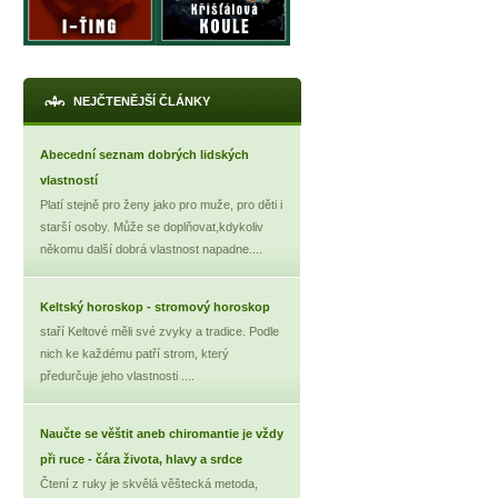
NEJČTENĚJŠÍ ČLÁNKY
Abecední seznam dobrých lidských
vlastností
Platí stejně pro ženy jako pro muže, pro děti i
starší osoby. Může se doplňovat,kdykoliv
někomu další dobrá vlastnost napadne....
Keltský horoskop - stromový horoskop
staří Keltové měli své zvyky a tradice. Podle
nich ke každému patří strom, který
předurčuje jeho vlastnosti ....
Naučte se věštit aneb chiromantie je vždy
při ruce - čára života, hlavy a srdce
Čtení z ruky je skvělá věštecká metoda,