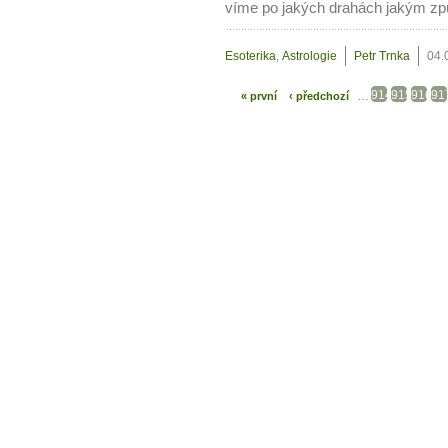
víme po jakých drahách jakým zp
Esoterika
,
Astrologie
Petr Trnka
04.
914
915
916
91
…
« první
‹ předchozí