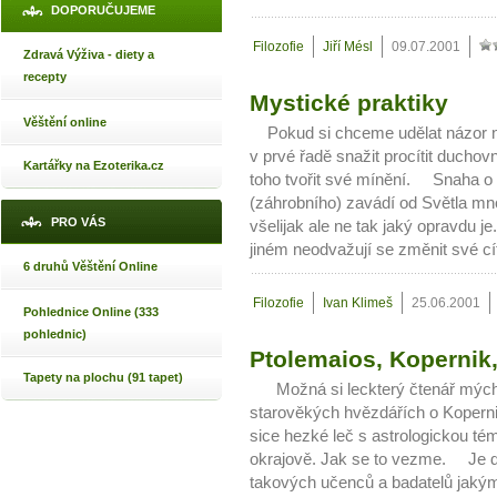
DOPORUČUJEME
Filozofie
Jiří Mésl
09.07.2001
Zdravá Výživa - diety a
recepty
Mystické praktiky
Věštění online
Pokud si chceme udělat názor na 
v prvé řadě snažit procítit duchov
Kartářky na Ezoterika.cz
toho tvořit své mínění. Snaha o
(záhrobního) zavádí od Světla mnohé
PRO VÁS
všelijak ale ne tak jaký opravdu 
jiném neodvažují se změnit své cít
6 druhů Věštění Online
Filozofie
Ivan Klimeš
25.06.2001
Pohlednice Online (333
pohlednic)
Ptolemaios, Kopernik, 
Tapety na plochu (91 tapet)
Možná si leckterý čtenář mých 
starověkých hvězdářích o Koperni
sice hezké leč s astrologickou té
okrajově. Jak se to vezme. Je d
takových učenců a badatelů jakým