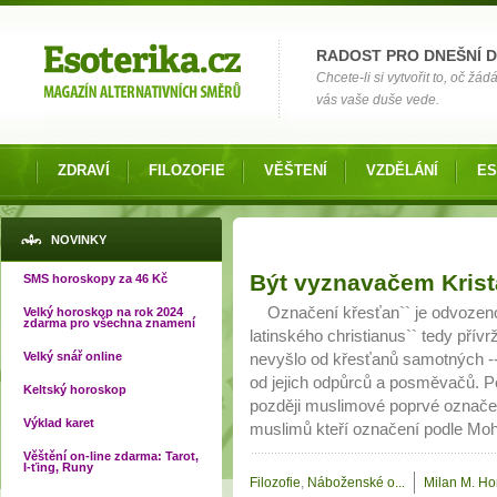
Možnosti výběru
RADOST PRO DNEŠNÍ 
Chcete-li si vytvořit to, oč žá
vás vaše duše vede.
ZDRAVÍ
FILOZOFIE
VĚŠTENÍ
VZDĚLÁNÍ
ES
NOVINKY
Stránky
Být vyznavačem Krist
SMS horoskopy za 46 Kč
Označení křesťan`` je odvozeno 
Velký horoskop na rok 2024
zdarma pro všechna znamení
latinského christianus`` tedy přívr
Velký snář online
nevyšlo od křesťanů samotných --- t
od jejich odpůrců a posměvačů. P
Keltský horoskop
později muslimové poprvé označe
Výklad karet
muslimů kteří označení podle Mo
Věštění on-line zdarma: Tarot,
I-ťing, Runy
Filozofie
,
Náboženské o...
Milan M. Ho