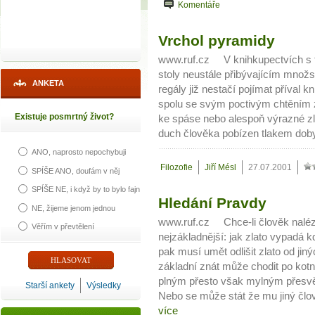
Komentáře
Vrchol pyramidy
www.ruf.cz V knihkupectvích s tzv
stoly neustále přibývajícím množst
ANKETA
regály již nestačí pojímat příval k
spolu se svým poctivým chtěním 
Existuje posmrtný život?
ke spáse nebo alespoň výrazné zl
duch člověka pobízen tlakem doby 
ANO, naprosto nepochybuji
Filozofie
Jiří Mésl
27.07.2001
SPÍŠE ANO, doufám v něj
SPÍŠE NE, i když by to bylo fajn
Hledání Pravdy
NE, žijeme jenom jednou
www.ruf.cz Chce-li člověk nalézti
Věřím v převtělení
nejzákladnější: jak zlato vypadá kd
pak musí umět odlišit zlato od ji
základní znát může chodit po kot
plným přesto však mylným přesvěd
Starší ankety
Výsledky
Nebo se může stát že mu jiný člově
více