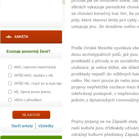
přírodě jak ve hmotném světě, tak 
sférách vykazuje periodické chová
se chování konečný tvar tím, že zav
póly, které stanoví limity pro cyk
ustupuje jinu. Jin dosáhne svého v
ANKETA
Podle čínské filosofie vyvolává v
Existuje posmrtný život?
dvou archetypálních pólů, jež js
protikladů z přírody a ze sociálníh
civilizace, je velice těžké, ale důl
ANO, naprosto nepochybuji
protiklady nepatří do odlišných kat
SPÍŠE ANO, doufám v něj
celku. Nic není pouze jin nebo po
SPÍŠE NE, i když by to bylo fajn
projevy nepřetržité oscilace mezi
NE, žijeme jenom jednou
odehrávají postupně, v nepřerušo
jedním z dynamických rovnovážný
Věřím v převtělení
Pojmy jin/jang se na Západě stal
Starší ankety
Výsledky
naší kultuře jsou zřídkakdy užíván
odrážejí kulturní představy Západ