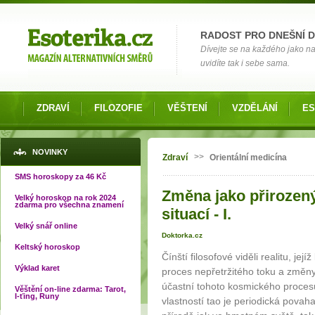
Možnosti výběru
RADOST PRO DNEŠNÍ 
Dívejte se na každého jako na č
uvidíte tak i sebe sama.
ZDRAVÍ
FILOZOFIE
VĚŠTENÍ
VZDĚLÁNÍ
ES
Jste zde
NOVINKY
>>
Zdraví
Orientální medicína
SMS horoskopy za 46 Kč
Změna jako přirozený
Velký horoskop na rok 2024
zdarma pro všechna znamení
situací - I.
Velký snář online
Doktorka.cz
Keltský horoskop
Čínští filosofové viděli realitu, je
Výklad karet
proces nepřetržitého toku a změny
účastní tohoto kosmického procesu
Věštění on-line zdarma: Tarot,
I-ťing, Runy
vlastností tao je periodická povah