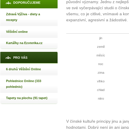
původní významy. Jednu z nejlepš
DOPORUČUJEME
ve své vyčerpávající studii o číns
všemu, co je citlivé, vnímavé a ko
Zdravá Výživa - diety a
expanzivní, agresivní a žádostivé.
recepty
Věštění online
jin
Kartářky na Ezoterika.cz
země
měsíc
PRO VÁS
noc
6 druhů Věštění Online
zima
Pohlednice Online (333
vlhko
pohlednic)
chlad
Tapety na plochu (91 tapet)
nitro
V čínské kultuře principy jinu a j
hodnotami. Dobrý není jin ani ja