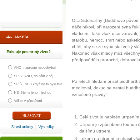
Otci Siddhárthy (Buddhovo původ
náčelníkovi, při narození syna ře
vládcem. Také však otce varovali, 
ANKETA
starobu, nemoc, smrt nebo asketic
chtěl, aby se ze syna stal velký v
Existuje posmrtný život?
Nakonec však mladý muž všechny ty
předpovědělo proroctví, dobrovolně
ANO, naprosto nepochybuji
SPÍŠE ANO, doufám v něj
Po letech hledání přišel Siddhárt
SPÍŠE NE, i když by to bylo fajn
meditoval, dokud se nestal buddho
NE, žijeme jenom jednou
vznešené pravdy":
Věřím v převtělení
Celý život je naplněn utrpením
Utrpení je způsobeno touhou č
Starší ankety
Výsledky
dalšímu utrpení.
Lékem na utrpení je uhasit vš