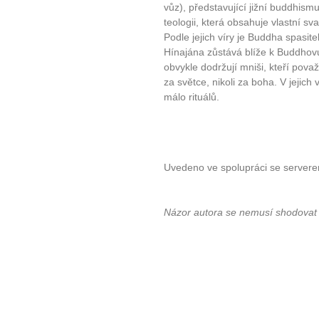
vůz), představující jižní buddhism
teologii, která obsahuje vlastní sva
Podle jejich víry je Buddha spasit
Hínajána zůstává blíže k Buddho
obvykle dodržují mniši, kteří pova
za světce, nikoli za boha. V jejich
málo rituálů.
Uvedeno ve spolupráci se server
Názor autora se nemusí shodovat