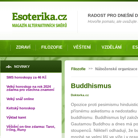
Možnosti výběru
RADOST PRO DNEŠNÍ 
Hovořte pomalu, ale uvažujte 
ZDRAVÍ
FILOZOFIE
VĚŠTENÍ
VZDĚLÁNÍ
ES
Jste zde
NOVINKY
>>
Filozofie
Náboženské organizace
SMS horoskopy za 46 Kč
Buddhismus
Velký horoskop na rok 2024
zdarma pro všechna znamení
Doktorka.cz
Velký snář online
Opozice proti pesimismu hinduisti
Keltský horoskop
přísnému asketismu a nedostatku in
buddhismu. Buddhismus byl založen
Výklad karet
Gautamou Buddhou a dnes má po c
Věštění on-line zdarma: Tarot,
I-ťing, Runy
stoupenců. Někteří odhadují, že b
mnohé se velmi liší ve víře i v prax