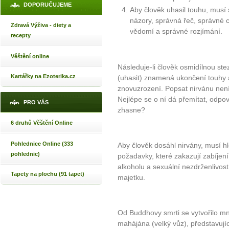
DOPORUČUJEME
Aby člověk uhasil touhu, musí
názory, správná řeč, správné 
Zdravá Výživa - diety a
vědomí a správné rozjímání.
recepty
Věštění online
Následuje-li člověk osmidílnou st
Kartářky na Ezoterika.cz
(uhasit) znamená ukončení touhy 
znovuzrození. Popsat nirvánu není
Nejlépe se o ní dá přemítat, odpo
PRO VÁS
zhasne?
6 druhů Věštění Online
Pohlednice Online (333
Aby člověk dosáhl nirvány, musí hl
pohlednic)
požadavky, které zakazují zabíjení (
alkoholu a sexuální nezdrženlivost.
Tapety na plochu (91 tapet)
majetku.
Od Buddhovy smrti se vytvořilo m
mahájána (velký vůz), představují