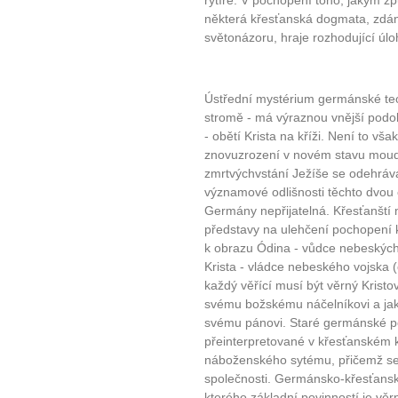
rytíře. V pochopení toho, jakým z
některá křesťanská dogmata, zdán
světonázoru, hraje rozhodující úl
Ústřední mystérium germánské te
stromě - má výraznou vnější podo
- obětí Krista na kříži. Není to vš
znovuzrození v novém stavu moud
zmrtvýchvstání Ježíše se odehrává 
významové odlišnosti těchto dvou 
Germány nepřijatelná. Křesťanští mi
představy na ulehčení pochopení k
k obrazu Ódina - vůdce nebeskýc
Krista - vládce nebeského vojska (
každý věřící musí být věrný Kristo
svému božskému náčelníkovi a jak
svému pánovi. Staré germánské po
přeinterpretované v křesťanském 
náboženského sytému, přičemž se s
společnosti. Germánsko-křesťanská 
kterého základní povinností je vě