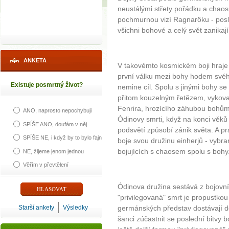
neustálými střety pořádku a chao
pochmurnou vizí Ragnaröku - posle
všichni bohové a celý svět zanikaj
ANKETA
V takovémto kosmickém boji hraje 
první válku mezi bohy hodem svéh
Existuje posmrtný život?
nemine cíl. Spolu s jinými bohy s
přitom kouzelným řetězem, vykova
Fenrira, hrozícího záhubou bohům
ANO, naprosto nepochybuji
Ódinovy smrti, když na konci věků 
SPÍŠE ANO, doufám v něj
podsvětí způsobí zánik světa. A pr
SPÍŠE NE, i když by to bylo fajn
boje svou družinu einherjů - vybra
bojujících s chaosem spolu s bohy
NE, žijeme jenom jednou
Věřím v převtělení
Ódinova družina sestává z bojovník
"privilegovaná" smrt je propustkou 
Starší ankety
Výsledky
germánských představ dostávají do
šanci zúčastnit se poslední bitvy 