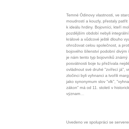
Temné Ódinovy vlastnosti, ve staro
moudrostí a kouzly, přestaly patři
k ideálu hrdiny. Bojovníci, kteří mo
pozdějším období nebyli integrální
králové a vůdcové ještě dlouho využ
ohrožovat celou společnost, a proto
bojového šílenství podobní divým
je nám tento typ bojovníků známý
posvátnosti boje tu přežívala nejdé
ovládnout své druhé "zvířecí já", 
zločinci byli vyhnanci a tvořili mar
jako synonymum slov "vlk", "vyhna
zákon" má od 11. století v histori
význam…
Uvedeno ve spolupráci se server