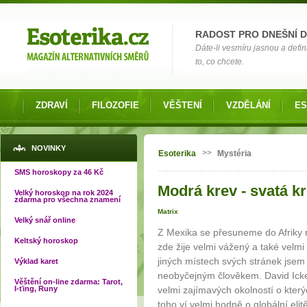
Možnosti výběru
RADOST PRO DNEŠNÍ 
Dáte-li vesmíru jasnou a defin
to, co chcete.
ZDRAVÍ
FILOZOFIE
VĚŠTENÍ
VZDĚLÁNÍ
ES
Jste zde
NOVINKY
>>
Esoterika
Mystéria
SMS horoskopy za 46 Kč
Modrá krev - svatá kr
Velký horoskop na rok 2024
zdarma pro všechna znamení
Matrix
Velký snář online
Z Mexika se přesuneme do Afriky re
Keltský horoskop
zde žije velmi vážený a také vel
jiných místech svých stránek jsem 
Výklad karet
neobyčejným člověkem. David Icke
Věštění on-line zdarma: Tarot,
I-ťing, Runy
velmi zajímavých okolností o kter
toho ví velmi hodně o globální el