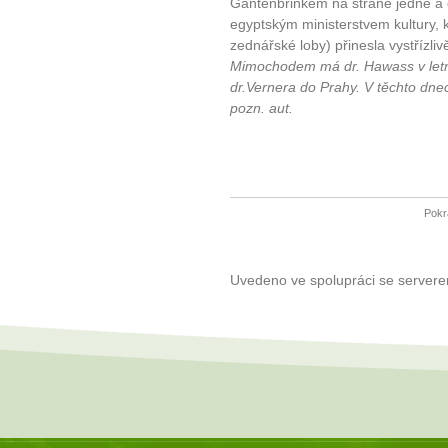
Gantenbrinkem na straně jedné a
egyptským ministerstvem kultury, 
zednářské loby) přinesla vystřízliv
Mimochodem má dr. Hawass v letní
dr.Vernera do Prahy. V těchto dne
pozn. aut.
Pokr
Uvedeno ve spolupráci se server