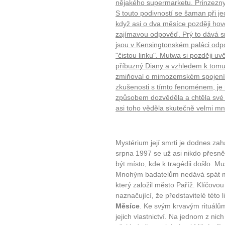
nějakého supermarketu. Prinzezn
S touto podivností se šaman při je
když asi o dva měsíce později hovo
zajímavou odpověď. Prý to dává smy
jsou v Kensingtonském paláci odp
"čistou linku". Mutwa si později uv
příbuzný Diany a vzhledem k tom
10 tipů p
zmiňoval o mimozemském spojení s
zkušenosti s tímto fenoménem, je
plnohodn
způsobem dozvěděla a chtěla své 
asi toho věděla skutečně velmi m
... všechny
Mystérium její smrti je dodnes za
Máte pocit, že jste unaveni hn
srpna 1997 se už asi nikdo přesn
Ne
být místo, kde k tragédii došlo. Mu
Mnohým badatelům nedává spát my
Jak mít více energie každ
který založil město Paříž. Klíčovou
naznačující, že představitelé této l
Jak vnést do života rovno
Měsíce
. Ke svým krvavým rituálů
Jak být šťastnější
jejich vlastnictví. Na jednom z ni