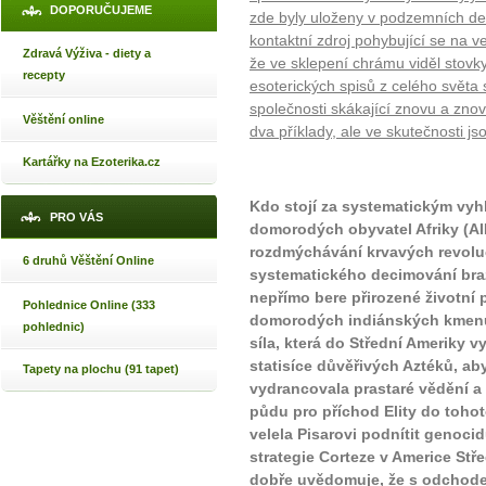
DOPORUČUJEME
zde byly uloženy v podzemních dep
kontaktní zdroj pohybující se na v
Zdravá Výživa - diety a
že ve sklepení chrámu viděl stovk
recepty
esoterických spisů z celého světa
společnosti skákající znovu a znov
Věštění online
dva příklady, ale ve skutečnosti js
Kartářky na Ezoterika.cz
Kdo stojí za systematickým vy
PRO VÁS
domorodých obyvatel Afriky (AI
rozdmýchávání krvavých revoluč
6 druhů Věštění Online
systematického decimování braz
nepřímo bere přirozené životní 
Pohlednice Online (333
domorodých indiánských kmenů 
pohlednic)
síla, která do Střední Ameriky vy
statisíce důvěřivých Aztéků, aby 
Tapety na plochu (91 tapet)
vydrancovala prastaré vědění a
půdu pro příchod Elity do tohoto
velela Pisarovi podnítit genoci
strategie Corteze v Americe Střed
dobře uvědomuje, že s odchode