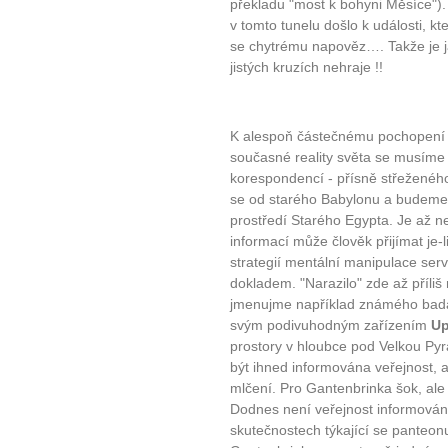
překladu "most k bohyni Měsíce")
v tomto tunelu došlo k události, kt
se chytrému napověz…. Takže je j
jistých kruzích nehraje !!
K alespoň částečnému pochopení p
současné reality světa se musíme 
korespondencí - přísně střeženého 
se od starého Babylonu a budeme
prostředí Starého Egypta. Je až n
informací může člověk přijímat je-
strategií mentální manipulace serv
dokladem. "Narazilo" zde až příli
jmenujme například známého bad
svým podivuhodným zařízením
Up
prostory v hloubce pod Velkou Py
být ihned informována veřejnost, a
mlčení. Pro Gantenbrinka šok, al
Dodnes není veřejnost informován
skutečnostech týkající se panteon