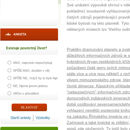
Své unikátní výpovědi shrnul v něko
pokladnicí soustavně vyhlazovanýc
čistých zdrojů pojednávající pravd
lidské bytosti na této planetě. Tyt
některých místech tzv."třetího svět
ANKETA
Existuje posmrtný život?
Praktiky drancování planety a syst
důležitých informačních zdrojů je 
hybridních Aryan-reptiloidních kř
ANO, naprosto nepochybuji
způsobem čisté geny svých mimoz
SPÍŠE ANO, doufám v něj
stále více a více jsou někteří z n
SPÍŠE NE, i když by to bylo fajn
vlivem mimozemského zdroje, kter
čtvrté dimenze. Klasickým příkla
NE, žijeme jenom jednou
"nebezpečných" informačních zdro
Věřím v převtělení
domorodých indiánských kmenech 
době osídlování severoamerického 
vyhlazení největší esoterické knih
na zakázku Římského impéria ve 4. 
Starší ankety
Výsledky
Zajímavé a také logické je zjištěn
spisů zde uložených. Ty totiž byly