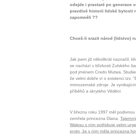
odejde i prastaré po generace 
pravdivé historii lidské bytosti 
zapomněli ??
Chceš-li srazit národ (lidstvo) na
Jak jsem již několikrát naznačil, k
se nachází v blízkosti Zulského š
pod jménem Credo Mutwa. Studiem 
že velmi dobře ví o existenci tzv. 
mimozemské zdroje. Je vynikajícím
příběhů a skrytého Vědění.
V březnu roku 1997 měl podivnou 
zemřela princezna Diana.
Tajemný 
Walesu s ním potřebuje velmi urge
proto, že s ním měla princezna ho