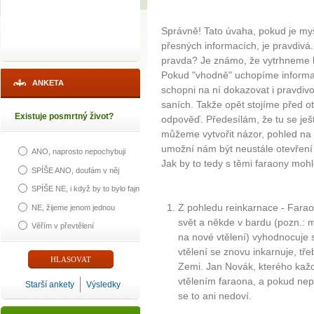
Správně! Tato úvaha, pokud je my
přesných informacích, je pravdiv
pravda? Je známo, že vytrhneme li 
Pokud "vhodně" uchopíme informa
ANKETA
schopni na ní dokazovat i pravdivo
saních. Takže opět stojíme před o
Existuje posmrtný život?
odpověď. Předesílám, že tu se ješ
můžeme vytvořit názor, pohled na
umožní nám být neustále otevření
ANO, naprosto nepochybuji
Jak by to tedy s těmi faraony mohl
SPÍŠE ANO, doufám v něj
SPÍŠE NE, i když by to bylo fajn
Z pohledu reinkarnace - Farao
NE, žijeme jenom jednou
svět a někde v bardu (pozn.: m
Věřím v převtělení
na nové vtělení) vyhodnocuje s
vtělení se znovu inkarnuje, t
Zemi. Jan Novák, kterého kaž
vtělením faraona, a pokud nepř
Starší ankety
Výsledky
se to ani nedoví.