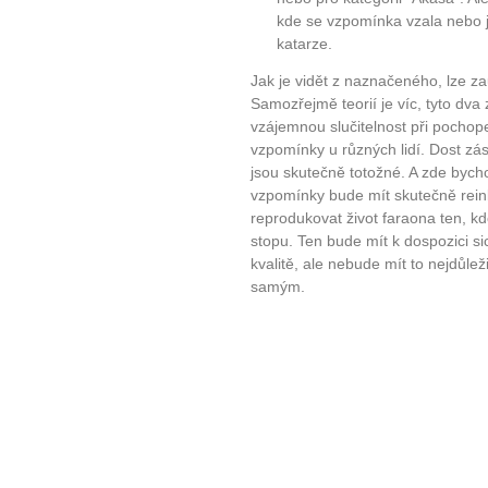
kde se vzpomínka vzala nebo jak
katarze.
Jak je vidět z naznačeného, lze z
Samozřejmě teorií je víc, tyto dva 
vzájemnou slučitelnost při pochop
vzpomínky u různých lidí. Dost zás
jsou skutečně totožné. A zde bycho
vzpomínky bude mít skutečně rein
reprodukovat život faraona ten, 
stopu. Ten bude mít k dospozici s
kvalitě, ale nebude mít to nejdůle
samým.