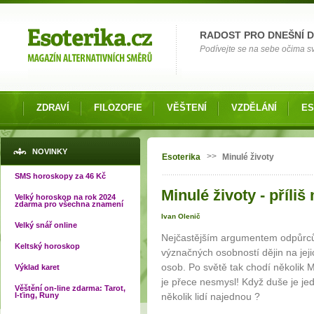
Možnosti výběru
RADOST PRO DNEŠNÍ 
Podívejte se na sebe očima své
ZDRAVÍ
FILOZOFIE
VĚŠTENÍ
VZDĚLÁNÍ
ES
Jste zde
NOVINKY
>>
Esoterika
Minulé životy
SMS horoskopy za 46 Kč
Minulé životy - příli
Velký horoskop na rok 2024
zdarma pro všechna znamení
Ivan Olenič
Velký snář online
Nejčastějším argumentem odpůrců
Keltský horoskop
význačných osobností dějin na jeji
osob. Po světě tak chodí několik M
Výklad karet
je přece nesmysl! Když duše je jedn
Věštění on-line zdarma: Tarot,
I-ťing, Runy
několik lidí najednou ?