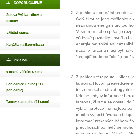
DOPORUČUJEME
Z pohledu generální paměti Un
Zdravá Výživa - diety a
Celý život se jeho myšlenky a 
recepty
neznámou energii s určitou ho
Vesmírem nebo spíše, je rozpr
Věštění online
vědecké poznatky hovoří o bi
energie nevzniká ani nezaniká,
Kartářky na Ezoterika.cz
našeho faraona musí být někde
"napojit" budeme "číst" jeho živ
PRO VÁS
6 druhů Věštění Online
Z pohledu terapeuta - Klient, k
faraona. Hovoří přesvědčivě a
Pohlednice Online (333
to, že musel studovat egyptolog
pohlednic)
Kde se tedy ty informace bero
faraona, či jsme se dostali do "
Tapety na plochu (91 tapet)
vybral, protože mu nejlépe po
musím vypustit úvahu o telepat
informací získaných během ži
předchozích pohledů se mohu r
nebo pro kategorii "Akaša". Ale