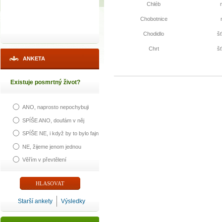
Chléb
Chobotnice
Chodidlo
š
Chrt
š
ANKETA
Existuje posmrtný život?
ANO, naprosto nepochybuji
SPÍŠE ANO, doufám v něj
SPÍŠE NE, i když by to bylo fajn
NE, žijeme jenom jednou
Věřím v převtělení
Starší ankety
Výsledky