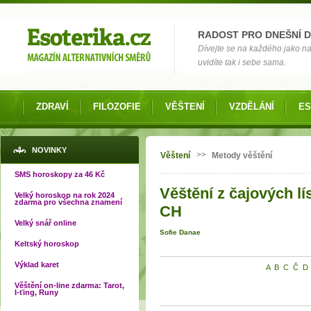
Možnosti výběru
RADOST PRO DNEŠNÍ 
Dívejte se na každého jako na č
uvidíte tak i sebe sama.
ZDRAVÍ
FILOZOFIE
VĚŠTENÍ
VZDĚLÁNÍ
ES
Jste zde
NOVINKY
>>
Věštení
Metody věštění
SMS horoskopy za 46 Kč
Věštění z čajových lí
Velký horoskop na rok 2024
zdarma pro všechna znamení
CH
Velký snář online
Sofie Danae
Keltský horoskop
Výklad karet
A
B
C
Č
D
Věštění on-line zdarma: Tarot,
I-ťing, Runy