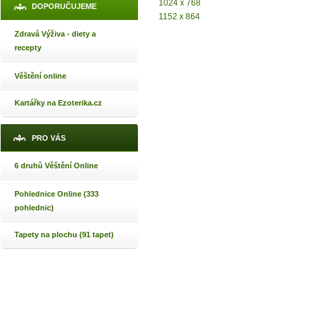
1024 x 768
DOPORUČUJEME
1152 x 864
Zdravá Výživa - diety a
recepty
Věštění online
Kartářky na Ezoterika.cz
PRO VÁS
6 druhů Věštění Online
Pohlednice Online (333
pohlednic)
Tapety na plochu (91 tapet)