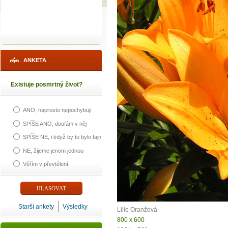
ANKETA
Existuje posmrtný život?
ANO, naprosto nepochybuji
SPÍŠE ANO, doufám v něj
SPÍŠE NE, i když by to bylo fajn
NE, žijeme jenom jednou
Věřím v převtělení
Starší ankety
Výsledky
Lilie Oranžová
800 x 600