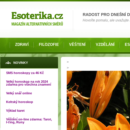
Možnosti výběru
RADOST PRO DNEŠNÍ 
Hovořte pomalu, ale uvažujte 
ZDRAVÍ
FILOZOFIE
VĚŠTENÍ
VZDĚLÁNÍ
ES
Jste zde
>
NOVINKY
>
SMS horoskopy za 46 Kč
Velký horoskop na rok 2024
zdarma pro všechna znamení
Velký snář online
Keltský horoskop
Výklad karet
Věštění on-line zdarma: Tarot,
I-ťing, Runy