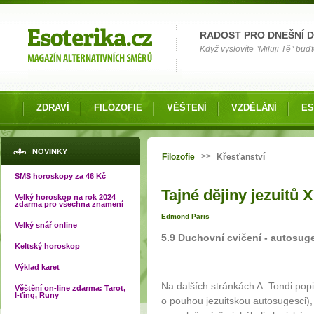
Možnosti výběru
RADOST PRO DNEŠNÍ 
Když vyslovíte "Miluji Tě" buď
ZDRAVÍ
FILOZOFIE
VĚŠTENÍ
VZDĚLÁNÍ
ES
Jste zde
NOVINKY
>>
Filozofie
Křesťanství
SMS horoskopy za 46 Kč
Tajné dějiny jezuitů X
Velký horoskop na rok 2024
zdarma pro všechna znamení
Edmond Paris
Velký snář online
5.9 Duchovní cvičení - autosuge
Keltský horoskop
Výklad karet
Na dalších stránkách A. Tondi popi
Věštění on-line zdarma: Tarot,
I-ťing, Runy
o pouhou jezuitskou autosugesci),