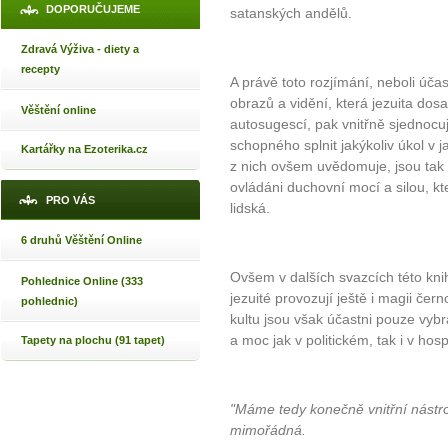
DOPORUČUJEME
satanských andělů.
Zdravá Výživa - diety a
recepty
A právě toto rozjímání, neboli úča
obrazů a vidění, která jezuita dos
Věštění online
autosugescí, pak vnitřně sjednocuj
schopného splnit jakýkoliv úkol v j
Kartářky na Ezoterika.cz
z nich ovšem uvědomuje, jsou tak 
ovládáni duchovní mocí a silou, k
PRO VÁS
lidská.
6 druhů Věštění Online
Ovšem v dalších svazcích této kni
Pohlednice Online (333
jezuité provozují ještě i magii če
pohlednic)
kultu jsou však účastni pouze vybran
a moc jak v politickém, tak i v ho
Tapety na plochu (91 tapet)
"Máme tedy konečně vnitřní nástro
mimořádná.