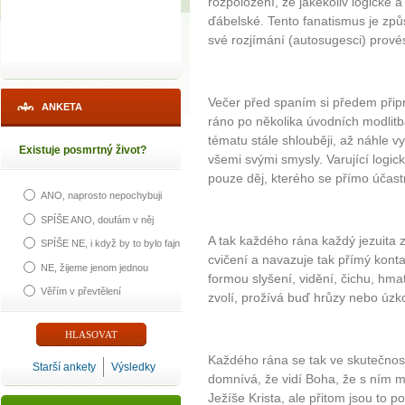
rozpoložení, že jakékoliv logické a
ďábelské. Tento fanatismus je zp
své rozjímání (autosugesci) provés
Večer před spaním si předem přip
ANKETA
ráno po několika úvodních modlitb
tématu stále shlouběji, až náhle v
Existuje posmrtný život?
všemi svými smysly. Varující logic
pouze děj, kterého se přímo účast
ANO, naprosto nepochybuji
SPÍŠE ANO, doufám v něj
A tak každého rána každý jezuita
SPÍŠE NE, i když by to bylo fajn
cvičení a navazuje tak přímý kont
NE, žijeme jenom jednou
formou slyšení, vidění, čichu, hmat
Věřím v převtělení
zvolí, prožívá buď hrůzy nebo úzko
Každého rána se tak ve skutečnosti
Starší ankety
Výsledky
domnívá, že vidí Boha, že s ním m
Ježíše Krista, ale přitom jsou to 