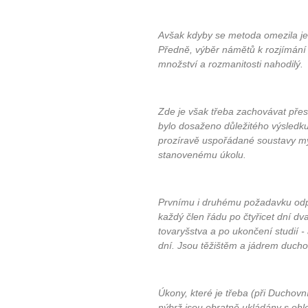
Avšak kdyby se metoda omezila jen
Předně, výběr námětů k rozjímání 
množství a rozmanitosti nahodilý.
Zde je však třeba zachovávat přes
bylo dosaženo důležitého výsledku,
prozíravě uspořádané soustavy my
stanovenému úkolu.
Prvnímu i druhému požadavku odpo
každý člen řádu po čtyřicet dní dvak
tovaryšstva a po ukončení studií
dní. Jsou těžištěm a jádrem duchovn
Úkony, které je třeba (při Duchovn
nýbrž jsou obratně ukládány s ohl