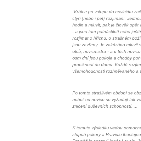
"Krátce po vstupu do noviciátu za
čtyři (nebo i pět) rozjímání. Jednou
hodin a mluvit; pak je člověk opě
- a jsou tam patnáctiletí nebo ješt
rozjímat o hříchu, o strašném bož
jsou zavřeny. Je zakázáno mluvit 
otců, novicmistra - a u těch novi
osm dní jsou pokoje a chodby poh
proniknout do domu. Každé rozjímá
všemohoucnosti rozhněvaného a s
Po tomto strašlivém období se obzo
neboť od novice se vyžadují tak ve
zničení duševních schopností. ...
K tomuto výsledku vedou pomocná c
stupeň pokory a Pravidlo lhostejn