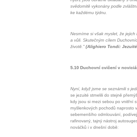
svědomitě vykonány podle zvláštních
ke každému týdnu.
10 tipů p
Nesmíme si však myslet, že jejich
a vůli. Skutečným cílem Duchovních 
životě."
(Alighiero Tondi: Jezuité
plnohodn
... všechny
5.10 Duchovní cvičení v noviciá
Máte pocit, že jste unaveni hn
Ne
Nyní, když jsme se seznámili s jed
se jezuité stmelili do stejně přem
kdy jsou si mezi sebou po vnitřní s
Jak mít více energie každ
myšlenkových pochodů naprosto vš
Jak vnést do života rovno
sebemenšího odmlouvání, podívej
Jak být šťastnější
rafinovaný, tajný nástroj autosug
nováčků i v dnešní době: