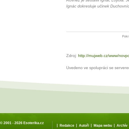
Rovněž je sestavil Ignác Loyola. Je
Ignác dokresluje učinek Duchovníc
Pokr
Zdroj:
http://mujweb.cz/www/novpo
Uvedeno ve spolupráci se server
© 2001 - 2026
Esoterika.cz
|
|
|
|
Redakce
Autoři
Mapa webu
Archív