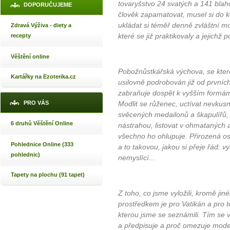
tovaryšstvo 24 svatých a 141 blaho
DOPORUČUJEME
člověk zapamatovat, musel si do 
ukládat si téměř denně zvláštní mo
Zdravá Výživa - diety a
které se již praktikovaly a jejichž p
recepty
Věštění online
Pobožnůstkářská výchova, se ktero
Kartářky na Ezoterika.cz
usilovně podrobován již od prvníc
zabraňuje dospět k vyšším formám 
PRO VÁS
Modlit se růženec, uctívat nevkusn
svěcených medailonů a škapulířů, 
6 druhů Věštění Online
nástrahou, listovat v ohmataných
všechno ho ohlupuje. Přirozená o
Pohlednice Online (333
a to takovou, jakou si přeje řád: vy
pohlednic)
nemyslící...
Tapety na plochu (91 tapet)
Z toho, co jsme vyložili, kromě j
prostředkem je pro Vatikán a pro 
kterou jsme se seznámili. Tím se v
a předpisuje a proč omezuje moder