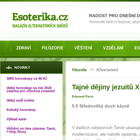
Možnosti výběru
RADOST PRO DNEŠNÍ 
Nemusíte trpět a bojovat, abys
ZDRAVÍ
FILOZOFIE
VĚŠTENÍ
VZDĚLÁNÍ
ES
Jste zde
NOVINKY
>>
Filozofie
Křesťanství
SMS horoskopy za 46 Kč
Tajné dějiny jezuitů 
Velký horoskop na rok 2024
zdarma pro všechna znamení
Edmond Paris
Velký snář online
5.5 Středověký duch kázně
Keltský horoskop
Výklad karet
V dalších odstavcích Tondi ukazuje
Věštění on-line zdarma: Tarot,
I-ťing, Runy
modernizace, ale natolik opatrná,