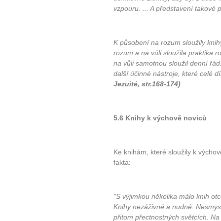
vzpouru. ... A představení takové 
K působení na rozum sloužily knih
rozum a na vůli sloužila praktika 
na vůli samotnou sloužil denní řád
další účinné nástroje, které celé d
Jezuité, str.168-174)
5.6 Knihy k výchově noviců
Ke knihám, které sloužily k výchově
fakta:
10 tipů p
plnohodn
"S výjimkou několika málo knih otc
Knihy nezáživné a nudné. Nesmysl
... všechny
přitom přectnostných světcích. Na p