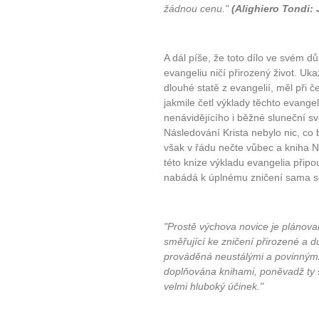
žádnou cenu."
(Alighiero Tondi: J
A dál píše, že toto dílo ve svém d
evangeliu ničí přirozený život. Uk
dlouhé statě z evangelií, měl při č
jakmile četl výklady těchto evangeli
nenávidějícího i běžné sluneční sv
Následování Krista nebylo nic, co
však v řádu nečte vůbec a kniha N
této knize výkladu evangelia připou
nabádá k úplnému zničení sama 
"Prostě výchova novice je plánova
směřující ke zničení přirozené a 
prováděná neustálými a povinnými 
doplňována knihami, poněvadž ty se
velmi hluboký účinek."