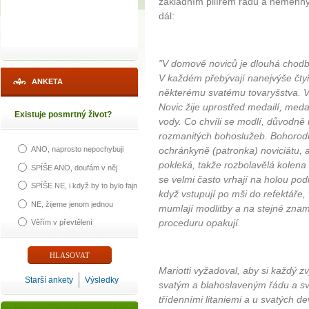
základním pilířem řádu a neměnný
dál:
"V domově noviců je dlouhá chodba
V každém přebývají nanejvýše čtyř
ANKETA
některému svatému tovaryšstva. Vš
Novic žije uprostřed medailí, med
Existuje posmrtný život?
vody. Co chvíli se modlí, důvodně
rozmanitých bohoslužeb. Bohorodič
ochránkyně (patronka) noviciátu, 
ANO, naprosto nepochybuji
pokleká, takže rozbolavělá kolena
SPÍŠE ANO, doufám v něj
se velmi často vrhají na holou pod
SPÍŠE NE, i když by to bylo fajn
když vstupují po mši do refektáře, 
NE, žijeme jenom jednou
mumlají modlitby a na stejné zname
proceduru opakují.
Věřím v převtělení
Mariotti vyžadoval, aby si každý 
Starší ankety
Výsledky
svatým a blahoslaveným řádu a svě
třídenními litaniemi a u svatých de