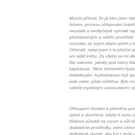
Musím přiznat, že já sám jsem neb
řečeno, procesu ohlupování bránil
neustálé a neobyčejně vytrvalé sug
představených a celého prostředí,
noviciátu se svými silami úplně u
Otčenáš, nebyl jsem s to přečíst 
ani vidět knihu. Ze všeho se mi d
Ale nakonec, jakoby pod údery kl
kapitulovat. Sféra zlomeného fyzic
intelektuální. A představení byli 
pole volné, půda očištěna. Bylo m
vzklíčit mystickým zasnoubením st
Ohloupení člověka a přeměna pomo
úplné a ukončené, kdyby k tomu ne
hluboce působit na rozum a vůli čl
dodatečné prostředky, velmi účinn
definitivně zlomily, aby byl z duš