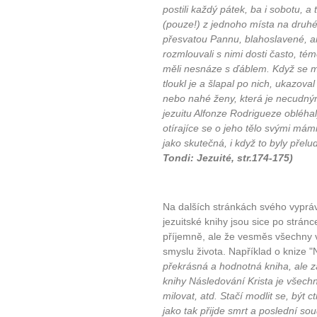
postili každý pátek, ba i sobotu, a 
(pouze!) z jednoho místa na druhé. 
Máte pocit, že jste unaveni hn
přesvatou Pannu, blahoslavené, and
Ne
rozmlouvali s nimi dosti často, tém
měli nesnáze s ďáblem. Když se mod
Jak mít více energie každ
tloukl je a šlapal po nich, ukazov
nebo nahé ženy, která je necudný
Jak vnést do života rovno
jezuitu Alfonze Rodrigueze obléhal
Jak být šťastnější
otírajíce se o jeho tělo svými mám
jako skutečná, i když to byly přelu
Tondi: Jezuité, str.174-175)
Na dalších stránkách svého vypráv
jezuitské knihy jsou sice po strán
příjemně, ale že vesměs všechny
smyslu života. Například o knize "
překrásná a hodnotná kniha, ale z
knihy Následování Krista je všechn
milovat, atd. Stačí modlit se, být
jako tak přijde smrt a poslední sou