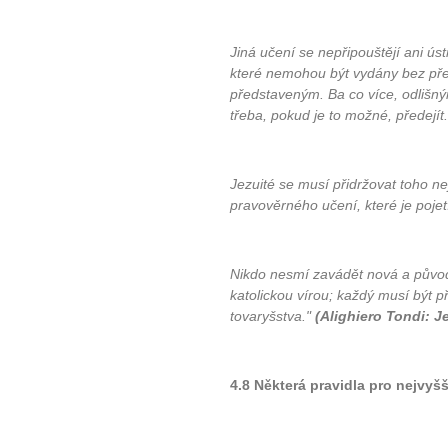
plnohodn
Jiná učení se nepřipouštějí ani ús
které nemohou být vydány bez př
... všechny
představeným. Ba co více, odlišný
třeba, pokud je to možné, předejít.
Máte pocit, že jste unaveni hn
Ne
Jezuité se musí přidržovat toho ne
Jak mít více energie každ
pravověrného učení, které je pojetí 
Jak vnést do života rovno
Jak být šťastnější
Nikdo nesmí zavádět nová a původn
katolickou vírou; každý musí být p
tovaryšstva."
(Alighiero Tondi: Je
4.8 Některá pravidla pro nejvyš