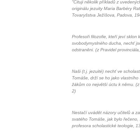
"Cituji několik příkladů z uvedený
originálu jezuity Maria Barbéry Ra
Tovaryšstva Ježíšova, Padova, 19
Profesoři filozofie, kteří jeví sklon
svobodymyslného ducha, nechť jso
odstraněni. (z Pravidel provinciála
Naši (t.j. jezuité) nechť ve scholas
Tomáše, drží se ho jako vlastního 
žákům co největší úctu k němu. (z 
2)
Nestačí uvádět názory učitelů a zam
svatého Tomáše, jak bylo řečeno, 
profesora scholastické teologie, 1