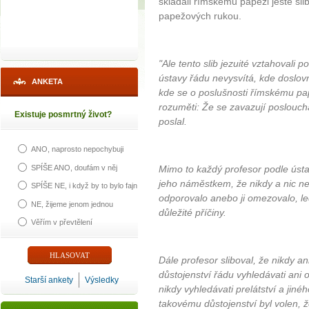
skládali římskému papeži ještě sl
papežových rukou.
"Ale tento slib jezuité vztahovali p
ústavy řádu nevysvítá, kde doslovn
ANKETA
kde se o poslušnosti římskému pap
rozuměti: Že se zavazují posloucha
Existuje posmrtný život?
poslal.
ANO, naprosto nepochybuji
SPÍŠE ANO, doufám v něj
Mimo to každý profesor podle úst
jeho náměstkem, že nikdy a nic n
SPÍŠE NE, i když by to bylo fajn
odporovalo anebo ji omezovalo, l
NE, žijeme jenom jednou
důležité příčiny.
Věřím v převtělení
Dále profesor sliboval, že nikdy 
důstojenství řádu vyhledávati ani o
Starší ankety
Výsledky
nikdy vyhledávati prelátství a jiné
takovému důstojenství byl volen, ž