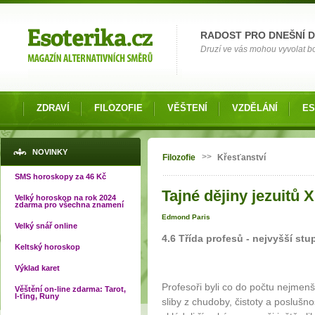
Možnosti výběru
RADOST PRO DNEŠNÍ 
Druzí ve vás mohou vyvolat bol
ZDRAVÍ
FILOZOFIE
VĚŠTENÍ
VZDĚLÁNÍ
ES
Jste zde
NOVINKY
>>
Filozofie
Křesťanství
SMS horoskopy za 46 Kč
Tajné dějiny jezuitů XI
Velký horoskop na rok 2024
zdarma pro všechna znamení
Edmond Paris
Velký snář online
4.6 Třída profesů - nejvyšší stup
Keltský horoskop
Výklad karet
Profesoři byli co do počtu nejmenš
Věštění on-line zdarma: Tarot,
I-ťing, Runy
sliby z chudoby, čistoty a posluš