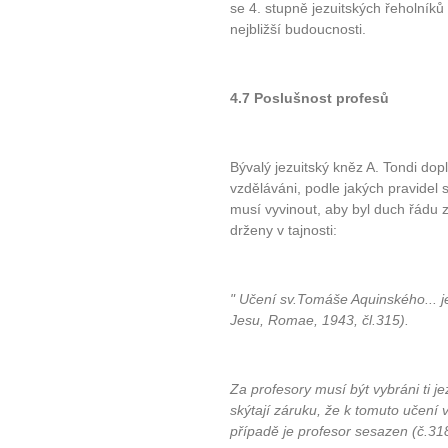
se 4. stupně jezuitských řeholníků
nejbližší budoucnosti.
4.7 Poslušnost profesů
Bývalý jezuitský kněz A. Tondi do
vzděláváni, podle jakých pravidel 
musí vyvinout, aby byl duch řádu 
drženy v tajnosti:
" Učení sv.Tomáše Aquinského... je
Jesu, Romae, 1943, čl.315).
Za profesory musí být vybráni ti jez
skýtají záruku, že k tomuto učení
10 tipů p
případě je profesor sesazen (č.31