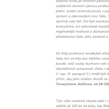
důležitá místa při dvorech panovník
zvláštních domech (domus profess
jmění, anebo cestovali pouze z pa
správní a zákonodární moc řádu. S
spočívá celý řád. Oni byli zasvěcen
tovaryšstva; oni vykonávali nejvyš
nejpřednější hodnosti a důstojnosti
představený řádu, jeho asistenti a 
Do třídy profesorů nenáleželi učedn
řádu činí zmínky bez bližšího označ
jezuité, totiž osoby duchovní neb 
obzvláštních schopností, třeba i v
V. cap. III. paragraf 3.) směli býti
příčin, aby jeho účelům sloužili za
Tovaryšstva Ježíšova, str.18-19)
Tyto výše uvedené zásady platí i 
uběhlo již 100 let od doby, kdy Bíl