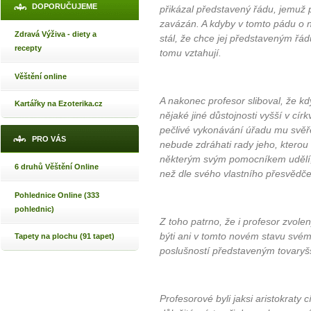
DOPORUČUJEME
přikázal představený řádu, jemuž 
zavázán. A kdyby v tomto pádu o n
Zdravá Výživa - diety a
stál, že chce jej představeným řádu
recepty
tomu vztahují.
Věštění online
A nakonec profesor sliboval, že k
Kartářky na Ezoterika.cz
nějaké jiné důstojnosti vyšší v cí
pečlivé vykonávání úřadu mu svěře
PRO VÁS
nebude zdráhati rady jeho, kter
některým svým pomocníkem udělí, 
6 druhů Věštění Online
než dle svého vlastního přesvědče
Pohlednice Online (333
pohlednic)
Z toho patrno, že i profesor zvole
býti ani v tomto novém stavu své
Tapety na plochu (91 tapet)
poslušností představeným tovaryš
Profesorové byli jaksi aristokraty 