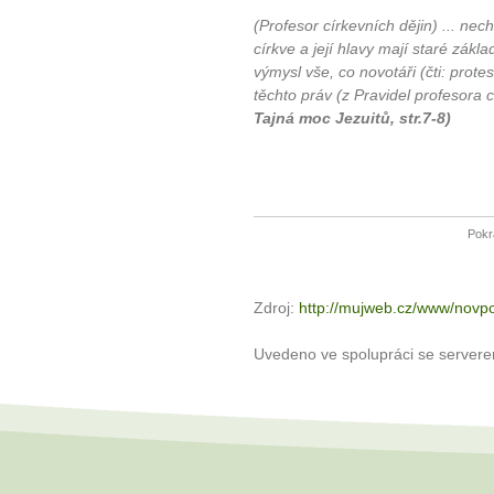
(Profesor církevních dějin) ... nec
církve a její hlavy mají staré zákl
výmysl vše, co novotáři (čti: protes
těchto práv (z Pravidel profesora c
Tajná moc Jezuitů, str.7-8)
Pokr
Zdroj:
http://mujweb.cz/www/novpo
Uvedeno ve spolupráci se server