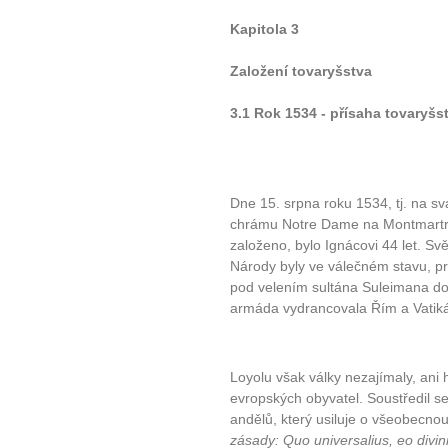
Kapitola 3
Založení tovaryšstva
3.1 Rok 1534 - přísaha tovaryšs
Dne 15. srpna roku 1534, tj. na s
chrámu Notre Dame na Montmartre
založeno, bylo Ignácovi 44 let. Sv
Národy byly ve válečném stavu, pr
pod velením sultána Suleimana do
10 tipů p
armáda vydrancovala Řím a Vatiká
plnohodn
Loyolu však války nezajímaly, ani
... všechny
evropských obyvatel. Soustředil se 
andělů, který usiluje o všeobecno
zásady: Quo universalius, eo divin
Máte pocit, že jste unaveni hn