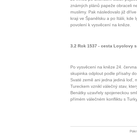
známých plánů papeže obraceli nev
muslimy. Pak následovalo již dří
kraji ve Španělsku a po Itálii, kde
povolení k vysvěcení na kněze.
3.2 Rok 1537 - cesta Loyolovy s
Po vysvěcení na kněze 24. června
skupinka odplout podle přísahy do 
Svaté země ani jedna jediná loď, 
Tureckem vznikl válečný stav, který
Benátky uzavřely spojeneckou smlo
přímém válečném konfliktu s Turky
Pokr