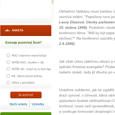
Obřadníci Vatikánu musí hanbou s
zaznívá volání: "Papežovy ruce jso
Laury Diazové, členky parlamen
15. dubna 1946)
. Podobně i studen
ANKETA
konferenci téma: "Měl by být pape
zločinec?" Na konferenci zaznělo 
Existuje posmrtný život?
2.4.1946)
ANO, naprosto nepochybuji
Jak však celou válečnou situaci a 
SPÍŠE ANO, doufám v něj
zpěváci Kristova evangelia? Posle
SPÍŠE NE, i když by to bylo fajn
našeho století, tedy již dlouho po 
NE, žijeme jenom jednou
Věřím v převtělení
Uvádíme svědectví, jak se vyjádřil
drazí synové, v činnosti, která vám
způsobem budete obšťastňovat Cí
Starší ankety
Výsledky
horlivost; cesta vaší spravedlnosti je
a osvěcuje formování dospívající