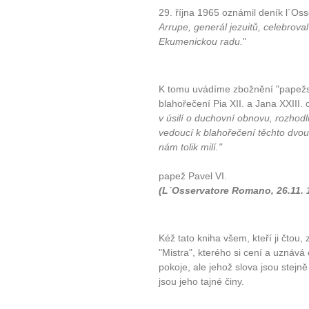
29. října 1965 oznámil deník l´O
Arrupe, generál jezuitů, celebrova
Ekumenickou radu.
"
K tomu uvádíme zbožnění "papežs
blahořečení Pia XII. a Jana XXIII.
v úsilí o duchovní obnovu, rozhodl
vedoucí k blahořečení těchto dvou 
nám tolik milí."
papež Pavel VI.
(L´Osservatore Romano, 26.11. 
Kéž tato kniha všem, kteří ji čtou
"Mistra", kterého si cení a uznává 
pokoje, ale jehož slova jsou stejn
jsou jeho tajné činy.