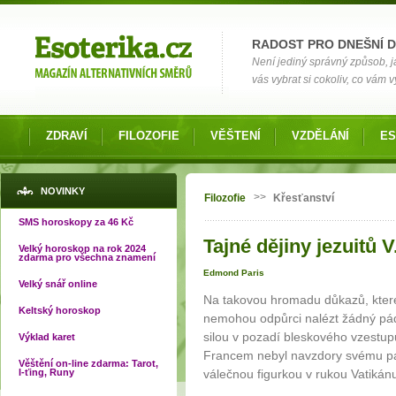
Možnosti výběru
RADOST PRO DNEŠNÍ 
Není jediný správný způsob, ja
vás vybrat si cokoliv, co vám 
ZDRAVÍ
FILOZOFIE
VĚŠTENÍ
VZDĚLÁNÍ
ES
Jste zde
NOVINKY
>>
Filozofie
Křesťanství
SMS horoskopy za 46 Kč
Tajné dějiny jezuitů V
Velký horoskop na rok 2024
zdarma pro všechna znamení
Edmond Paris
Velký snář online
Na takovou hromadu důkazů, které 
Keltský horoskop
nemohou odpůrci nalézt žádný pád
silou v pozadí bleskového vzestupu
Výklad karet
Francem nebyl navzdory svému p
Věštění on-line zdarma: Tarot,
I-ťing, Runy
válečnou figurkou v rukou Vatikánu