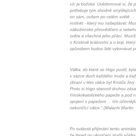
víc je božská. Uvědomoval si, že
Ne
potřebuje tým shodně smýšlejících 
on sám, ovšem po celém světě ... 
Jak mít více energie každ
instinkt - který mu našeptával: Mu
Jak vnést do života rovno
náboženské přesvědčení a sebeho
světa a všechna jeho přání. Musíš 
Jak být šťastnější
o Kristově království a o boji, kter
způsobem budou lidé vykonávat pot
Válka, do které se Ińigo pustil, byl
v sázce duch každého muže a kaž
zbraní v této válce byl Kristův ži
Proto si Ińigo stanovil druhou zás
římskokatolického papeže a pod n
spojení s papežem ... tím účinnějš
nekončící válce."
(Malachi Martin: 
Po svátosti přijímání tento animáto
že ihned po ukončení studií půjd