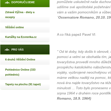
pomůžete uskutečnit naše duchovn
DOPORUČUJEME
udílíme své apoštolské požehnání
vám a vašim pomocníkům a vůbec 
Zdravá Výživa - diety a
´Osservatore Romano, 20.10. 19
recepty
Věštění online
A co říká papež Pavel VI:
Kartářky na Ezoterika.cz
PRO VÁS
" Od té doby, kdy došlo k obnově, 
pomoci a velmi se obohatila tím, j
6 druhů Věštění Online
tovaryšstva provedli mnoho důležit
prospěchu katolického náboženství
Pohlednice Online (333
vojáky, vyzbrojené neochvějnou vír
pohlednic)
máme velikou naději na pomoc, kte
nová éra najde tovaryšstvo na téže
Tapety na plochu (91 tapet)
minulosti ... Toto bylo proneseno 
srpna 1964 v druhém roce pontifi
Romano, 18.9. 1964)