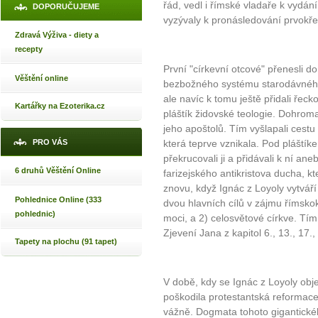
řád, vedl i římské vladaře k vydán
DOPORUČUJEME
vyzývaly k pronásledování prvokře
Zdravá Výživa - diety a
recepty
První "církevní otcové" přenesli d
Věštění online
bezbožného systému starodávného 
ale navíc k tomu ještě přidali řecko
Kartářky na Ezoterika.cz
pláštík židovské teologie. Dohroma
jeho apoštolů. Tím vyšlapali cestu 
PRO VÁS
která teprve vznikala. Pod pláštíke
překrucovali ji a přidávali k ní ane
6 druhů Věštění Online
farizejského antikristova ducha, kt
znovu, když Ignác z Loyoly vytváří 
Pohlednice Online (333
dvou hlavních cílů v zájmu římskoka
pohlednic)
moci, a 2) celosvětové církve. Tí
Zjevení Jana z kapitol 6., 13., 17.,
Tapety na plochu (91 tapet)
V době, kdy se Ignác z Loyoly obje
poškodila protestantská reformace 
vážně. Dogmata tohoto gigantickéh