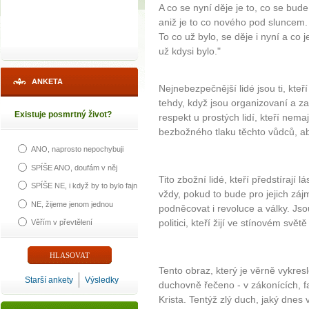
A co se nyní děje je to, co se bude
aniž je to co nového pod sluncem.
To co už bylo, se děje i nyní a co 
už kdysi bylo."
ANKETA
Nejnebezpečnější lidé jsou ti, kteř
tehdy, když jsou organizovaní a za
Existuje posmrtný život?
respekt u prostých lidí, kteří nemaj
bezbožného tlaku těchto vůdců, ab
ANO, naprosto nepochybuji
SPÍŠE ANO, doufám v něj
Tito zbožní lidé, kteří předstírají
SPÍŠE NE, i když by to bylo fajn
vždy, pokud to bude pro jejich zá
NE, žijeme jenom jednou
podněcovat i revoluce a války. Jsou
politici, kteří žijí ve stínovém svět
Věřím v převtělení
Tento obraz, který je věrně vykres
Starší ankety
Výsledky
duchovně řečeno - v zákonících, fa
Krista. Tentýž zlý duch, jaký dnes 