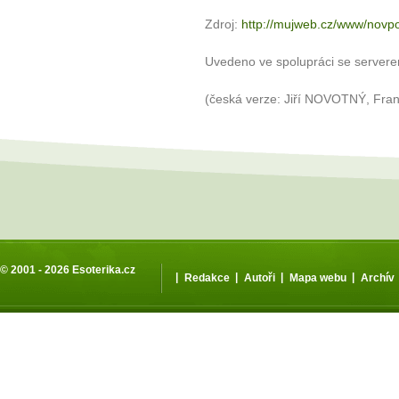
Zdroj:
http://mujweb.cz/www/novpo
Uvedeno ve spolupráci se server
(česká verze: Jiří NOVOTNÝ, Fra
© 2001 - 2026
Esoterika.cz
|
|
|
|
Redakce
Autoři
Mapa webu
Archív