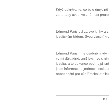
Když odkrýval to, co bylo úmyslně 
za to, aby uvedl ve známost pror
Edmond Paris byl za své knihy a zv
jezuitským řádem. Svou vlastní krví
Edmond Paris mne osobně nikdy ne
velmi důkladně, aniž bych se s ním
jezuita, a to dokonce pod nejpřís
jsem informace o jménech institucí 
nebezpeční pro cíle římskokatolické
Pokr