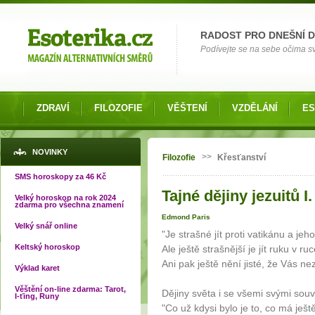
Možnosti výběru
RADOST PRO DNEŠNÍ 
Podívejte se na sebe očima své
ZDRAVÍ
FILOZOFIE
VĚŠTENÍ
VZDĚLÁNÍ
ES
Jste zde
NOVINKY
>>
Filozofie
Křesťanství
SMS horoskopy za 46 Kč
Tajné dějiny jezuitů I.
Velký horoskop na rok 2024
zdarma pro všechna znamení
Edmond Paris
Velký snář online
"Je strašné jít proti vatikánu a jeho
Keltský horoskop
Ale ještě strašnější je jít ruku v ruc
Ani pak ještě nění jisté, že Vás nez
Výklad karet
Věštění on-line zdarma: Tarot,
Dějiny světa i se všemi svými souvi
I-ťing, Runy
"Co už kdysi bylo je to, co má ještě