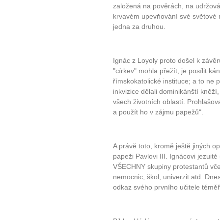
založená na pověrách, na udržován
krvavém upevňování své světové m
jedna za druhou.
Ignác z Loyoly proto došel k závě
"církev" mohla přežít, je posílit
římskokatolické instituce; a to ne p
inkvizice dělali dominikánští kněží
všech životních oblastí. Prohlašo
a použít ho v zájmu papežů".
A právě toto, kromě ještě jiných o
papeži Pavlovi III. Ignácovi jezuité
VŠECHNY skupiny protestantů včetn
nemocnic, škol, univerzit atd. Dnes
odkaz svého prvního učitele téměř 