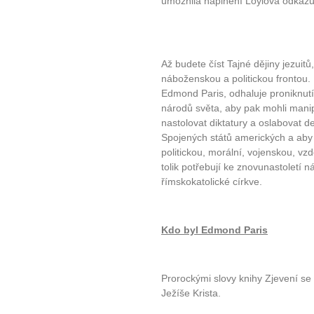
umožnila naplnění Loylova odkazu 
Až budete číst Tajné dějiny jezuit
náboženskou a politickou frontou. P
Edmond Paris, odhaluje proniknutí a
národů světa, aby pak mohli mani
nastolovat diktatury a oslabovat 
Spojených států amerických a aby t
politickou, morální, vojenskou, vz
tolik potřebují ke znovunastoletí 
římskokatolické církve.
Kdo byl Edmond Paris
Prorockými slovy knihy Zjevení s
Ježíše Krista.