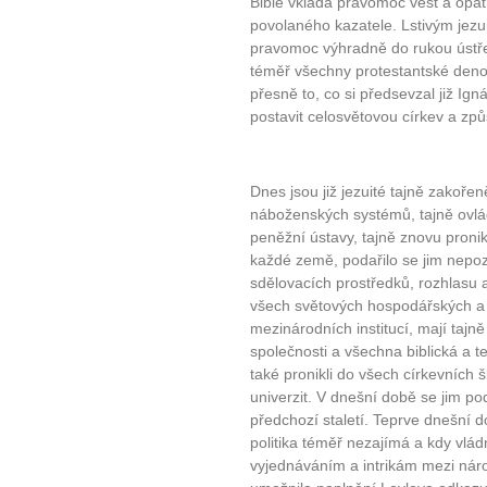
Bible vkládá pravomoc vést a opa
povolaného kazatele. Lstivým jezu
pravomoc výhradně do rukou ústřed
téměř všechny protestantské denom
přesně to, co si předsevzal již Ig
postavit celosvětovou církev a způ
Dnes jsou již jezuité tajně zakořen
náboženských systémů, tajně ovlá
peněžní ústavy, tajně znovu proni
každé země, podařilo se jim nepo
sdělovacích prostředků, rozhlasu a 
všech světových hospodářských a
mezinárodních institucí, mají tajn
společnosti a všechna biblická a 
také pronikli do všech církevních
univerzit. V dnešní době se jim pod
předchozí staletí. Teprve dnešní 
politika téměř nezajímá a kdy vlád
vyjednáváním a intrikám mezi národ