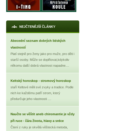
NEJČTENĚJŠÍ ČLÁNKY
Abecední seznam dobrých lidských
vlastností
Platí stejně pro ženy jako pro muže, pro děti i
starší osoby. Může se doplňovat,kdykoliv
někomu další dobrá vlastnost napadne....
Keltský horoskop - stromový horoskop
staří Keltové měli své zvyky a tradice. Podle
nich ke každému patří strom, který
předurčuje jeho vlastnosti ....
Naučte se věštit aneb chiromantie je vždy
při ruce - čára života, hlavy a srdce
Čtení z ruky je skvělá věštecká metoda,