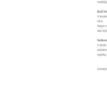
metličk
Boží H
V koste
víno.
Nejen n
aby byl
Velikon
V tento
spleten
vajíčky.
Uveden