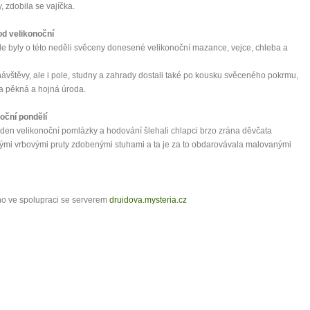
y, zdobila se vajíčka.
od velikonoční
le byly o této neděli svěceny donesené velikonoční mazance, vejce, chleba a
ávštěvy, ale i pole, studny a zahrady dostali také po kousku svěceného pokrmu,
a pěkná a hojná úroda.
oční pondělí
 den velikonoční pomlázky a hodování šlehali chlapci brzo zrána děvčata
ými vrbovými pruty zdobenými stuhami a ta je za to obdarovávala malovanými
o ve spolupraci se serverem
druidova.mysteria.cz