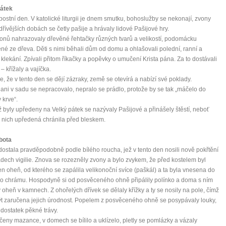
pátek
 postní den. V katolické liturgii je dnem smutku, bohoslužby se nekonají, zvony
 dřívějších dobách se četly pašije a hrávaly lidové Pašijové hry.
onů nahrazovaly dřevěné řehtačky různých tvarů a velikostí, podomácku
né ze dřeva. Děti s nimi běhali dům od domu a ohlašovali polední, ranní a
 klekání. Zpívali přitom říkačky a popěvky o umučení Krista pána. Za to dostávali
– křížaly a vajíčka.
se, že v tento den se dějí zázraky, země se otevírá a nabízí své poklady.
 ani v sadu se nepracovalo, nepralo se prádlo, protože by se tak „máčelo do
 krve“.
ež byly upředeny na Velký pátek se nazývaly Pašijové a přinášely štěstí, neboť
z nich upředená chránila před bleskem.
bota
ostala pravděpodobně podle bílého roucha, jež v tento den nosili nově pokřtění
adech vigilie. Znova se rozezněly zvony a bylo zvykem, že před kostelem byl
n oheň, od kterého se zapálila velikonoční svíce (paškál) a ta byla vnesena do
o chrámu. Hospodyně si od posvěceného ohně připálily polínko a doma s ním
 oheň v kamnech. Z ohořelých dřívek se dělaly křížky a ty se nosily na pole, čímž
t zaručena jejich úrodnost. Popelem z posvěceného ohně se posypávaly louky,
 dostatek pěkné trávy.
čeny mazance, v domech se bílilo a uklízelo, pletly se pomlázky a vázaly