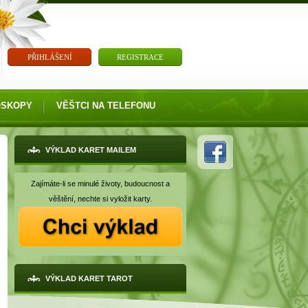
PŘIHLÁŠENÍ
REGISTRACE
OSKOPY
VĚŠTCI NA TELEFONU
VÝKLAD KARET MAILEM
Zajímáte-li se minulé životy, budoucnost a
věštění, nechte si vyložit karty.
VÝKLAD KARET TAROT