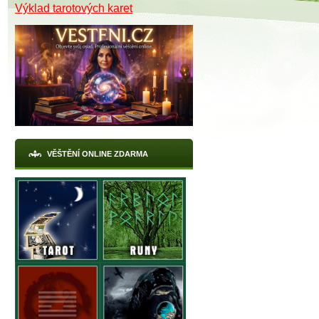
Výklad tarotových karet
VĚŠTĚNÍ ONLINE ZDARMA