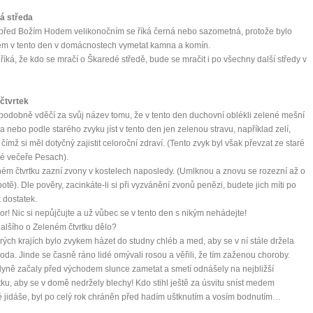
á středa
před Božím Hodem velikonočním se říká černá nebo sazometná, protože bylo
em v tento den v domácnostech vymetat kamna a komín.
říká, že kdo se mračí o Škaredé středě, bude se mračit i po všechny další středy v
čtvrtek
odobně vděčí za svůj název tomu, že v tento den duchovní oblékli zelené mešní
a nebo podle starého zvyku jíst v tento den jen zelenou stravu, například zelí,
 čímž si měl dotyčný zajistit celoroční zdraví. (Tento zvyk byl však převzat ze staré
é večeře Pesach).
ém čtvrtku zazní zvony v kostelech naposledy. (Umlknou a znovu se rozezní až o
botě). Dle pověry, zacinkáte-li si při vyzvánění zvonů penězi, budete jich míti po
k dostatek.
or! Nic si nepůjčujte a už vůbec se v tento den s nikým nehádejte!
alšího o Zeleném čtvrtku dělo?
rých krajích bylo zvykem házet do studny chléb a med, aby se v ní stále držela
oda. Jinde se časně ráno lidé omývali rosou a věřili, že tím zaženou choroby.
ně začaly před východem slunce zametat a smetí odnášely na nejbližší
tku, aby se v domě nedržely blechy! Kdo stihl ještě za úsvitu sníst medem
jidáše, byl po celý rok chráněn před hadím uštknutím a vosím bodnutím…