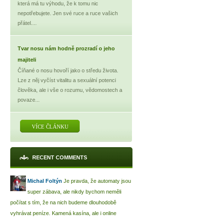
která má tu výhodu, že k tomu nic
nepotřebujete. Jen své ruce a ruce vašich
přátel....
Tvar nosu nám hodně prozradí o jeho
majiteli
Číňané o nosu hovoří jako o středu života.
Lze z něj vyčíst vitalitu a sexuální potenci
člověka, ale i vše o rozumu, vědomostech a
povaze...
VÍCE ČLÁNKU
RECENT COMMENTS
Michal Foltýn
Je pravda, že automaty jsou
super zábava, ale nikdy bychom neměli
počítat s tím, že na nich budeme dlouhodobě
vyhrávat peníze. Kamená kasína, ale i online