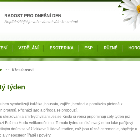
RADOST PRO DNEŠNÍ DEN
Nejdůležitější je vaše vlastní vůle ke změně.
ENÍ
VZDĚLÁNÍ
ESOTERIKA
ESP
RŮZNÉ
HOR
 zde
>>
ie
Křesťanství
tý týden
uben symbolizují kuřátka, housata, zajíčci, beránci a pomlázka pletená z
h proutků. Přichází jaro a příroda se probouzí.
 ukřižování a zmrtvýchvstání Ježíše Krista si věřící připomínají celý týden jež
zí Božímu Hodu velikonočnímu. Tomuto týdnu se říká svatý nebo také pašijový.
tlivým dnům se váží církevní i lidové tradice, což jsou různé ceremonie, obyčeje a
ti a v neposlední řadě i pověry.