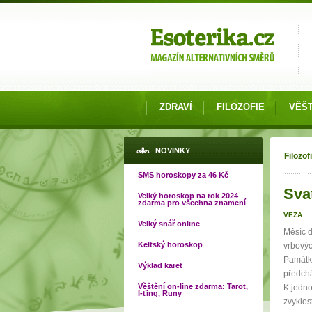
Možnosti výběru
ZDRAVÍ
FILOZOFIE
VĚŠT
Jste
NOVINKY
Filozof
SMS horoskopy za 46 Kč
Sva
Velký horoskop na rok 2024
zdarma pro všechna znamení
VEZA
Velký snář online
Měsíc d
Keltský horoskop
vrbovýc
Památku
Výklad karet
předchá
Věštění on-line zdarma: Tarot,
K jedno
I-ťing, Runy
zvyklos