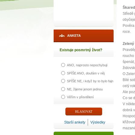
Škared
Středě 
obyčej
Pověra 
roce.
ANKETA
Zelený 
Pravděp
Existuje posmrtný život?
roucho 
špenát,
ANO, naprosto nepochybuji
židovsk
SPÍŠE ANO, doufám v něj
O Zelen
Bílé so
SPÍŠE NE, i když by to bylo fajn
celý ro
NE, žijeme jenom jednou
Ale poz
Věřím v převtělení
Co se d
V někte
dobrá v
Hospody
křižova
Starší ankety
Výsledky
mazané 