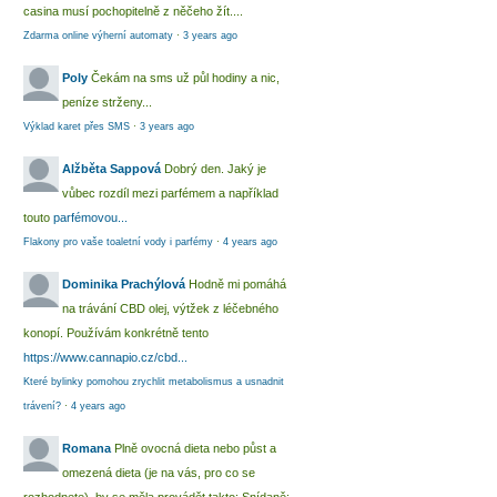
casina musí pochopitelně z něčeho žít....
Zdarma online výherní automaty
·
3 years ago
Poly
Čekám na sms už půl hodiny a nic,
peníze strženy...
Výklad karet přes SMS
·
3 years ago
Alžběta Sappová
Dobrý den. Jaký je
vůbec rozdíl mezi parfémem a například
touto
parfémovou...
Flakony pro vaše toaletní vody i parfémy
·
4 years ago
Dominika Prachýlová
Hodně mi pomáhá
na trávání CBD olej, výtžek z léčebného
konopí. Používám konkrétně tento
https://www.cannapio.cz/cbd...
Které bylinky pomohou zrychlit metabolismus a usnadnit
trávení?
·
4 years ago
Romana
Plně ovocná dieta nebo půst a
omezená dieta (je na vás, pro co se