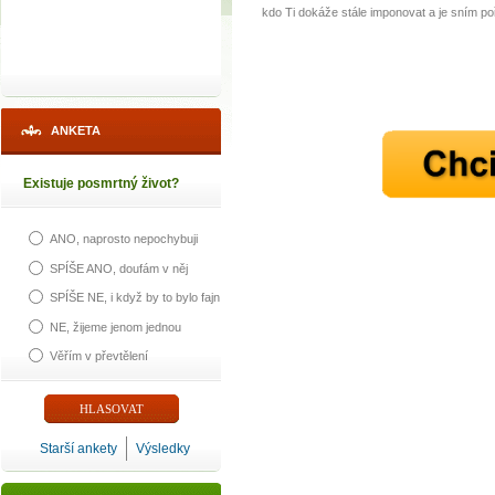
kdo Ti dokáže stále imponovat a je sním poř
ANKETA
Existuje posmrtný život?
ANO, naprosto nepochybuji
SPÍŠE ANO, doufám v něj
SPÍŠE NE, i když by to bylo fajn
NE, žijeme jenom jednou
Věřím v převtělení
Starší ankety
Výsledky