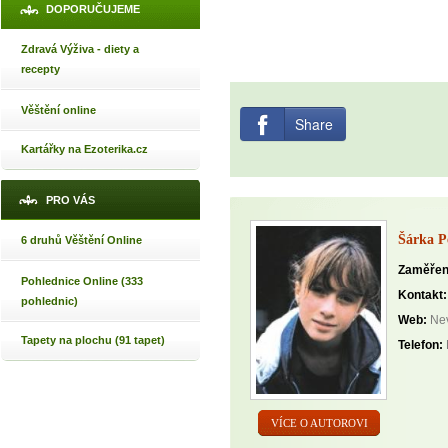
DOPORUČUJEME
Zdravá Výživa - diety a
recepty
Věštění online
Share
Kartářky na Ezoterika.cz
PRO VÁS
Šárka P
6 druhů Věštění Online
Zaměřen
Pohlednice Online (333
Kontakt:
pohlednic)
Web:
Nev
Tapety na plochu (91 tapet)
Telefon:
VÍCE O AUTOROVI