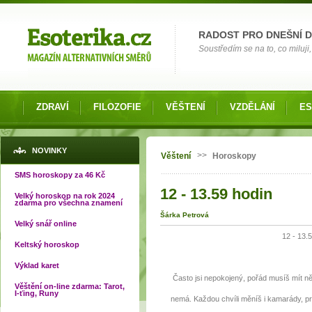
Možnosti výběru
RADOST PRO DNEŠNÍ 
Soustředím se na to, co miluji, 
ZDRAVÍ
FILOZOFIE
VĚŠTENÍ
VZDĚLÁNÍ
ES
Jste zde
NOVINKY
>>
Věštení
Horoskopy
SMS horoskopy za 46 Kč
12 - 13.59 hodin
Velký horoskop na rok 2024
zdarma pro všechna znamení
Šárka Petrová
Velký snář online
12 - 13.5
Keltský horoskop
Výklad karet
Často jsi nepokojený, pořád musíš mít ně
Věštění on-line zdarma: Tarot,
I-ťing, Runy
nemá. Každou chvíli měníš i kamarády, pr