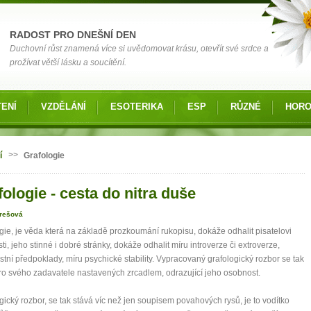
RADOST PRO DNEŠNÍ DEN
Duchovní růst znamená více si uvědomovat krásu, otevřít své srdce a
prožívat větší lásku a soucítění.
ENÍ
VZDĚLÁNÍ
ESOTERIKA
ESP
RŮZNÉ
HOR
 zde
>>
í
Grafologie
ologie - cesta do nitra duše
rešová
gie, je věda která na základě prozkoumání rukopisu, dokáže odhalit pisatelovi
sti, jeho stinné i dobré stránky, dokáže odhalit míru introverze či extroverze,
tní předpoklady, míru psychické stability. Vypracovaný grafologický rozbor se tak
ro svého zadavatele nastavených zrcadlem, odrazující jeho osobnost.
gický rozbor, se tak stává víc než jen soupisem povahových rysů, je to vodítko