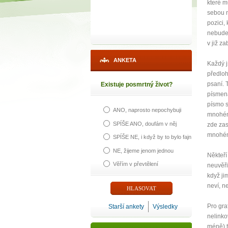
které m
sebou n
pozici,
nebude 
v již z
ANKETA
Každý j
předloh
psaní. 
Existuje posmrtný život?
písmena
písmo s
ANO, naprosto nepochybuji
mnohém
SPÍŠE ANO, doufám v něj
zde zas
mnohém
SPÍŠE NE, i když by to bylo fajn
NE, žijeme jenom jednou
Někteří
Věřím v převtělení
neuvěři
když ji
neví, n
Pro gra
Starší ankety
Výsledky
nelinko
méně) t