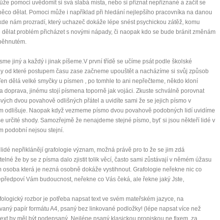
ůže pomoci uvědomit si svá slabá místa, nebo si přiznat nepřiznané a začít se
ěco dělat. Pomoci může i například při hledání nejlepšího pracovníka na danou
 kde nám prozradí, který uchazeč dokáže lépe snést psychickou zátěž, komu
dělat problém přicházet s novými nápady, či naopak kdo se bude bránit změnám
aběhnutém.
sme jiný a každý i jinak píšeme.V první třídě se učíme psát podle školské
y od které postupem času zase začneme upouštět a nacházíme si svůj způsob
Ten dělá velké smyčky u písmen , po tomhle to ani nepřečteme, někdo kloní
 doprava, jinému stojí písmena toporně jak vojáci. Zkuste schválně porovnat
vých dvou povahově odlišných přátel a uvidíte sami že se jejich písmo v
 odlišuje. Naopak když vezmeme písmo dvou povahově podobných lidí uvidíme
e určité shody. Samozřejmě že nenajdeme stejné písmo, byť si jsou někteří lidé v
 podobní nejsou stejní.
 lidé nepřiklánějí grafologie význam, možná právě pro to že se jim zdá
telné že by se z písma dalo zjistit tolik věcí, často sami zůstávají v němém úžasu
m osoba která je nezná osobně dokáže vystihnout. Grafologie neřekne nic co
epředpoví Vám budoucnost, neřekne co Vás čeká, ale řekne jaký Jste,
fologický rozbor je potřeba napsat text ve svém mateřském jazyce, na
vaný papír formátu A4, psaný bez linkované podložky! (lépe napsat více než
ext by měl být podepsaný. Nejlépe psaný klasickou propiskou ne fixem, za