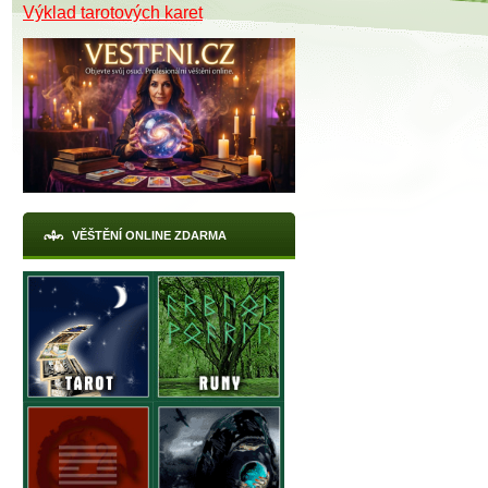
Výklad tarotových karet
VĚŠTĚNÍ ONLINE ZDARMA