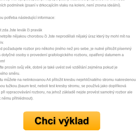
ích podmínek (psaní v drkocajícím vlaku na koleni, není zrovna ideální).
ou potřeba následující informace:
t zda Jste levák či pravák
netrpíte nějakou chorobou či Jste neprodělali nějaký úraz který by mohl mít na
iv.
d požadujete rozbor pro někoho jiného než pro sebe, je nutné přiložit písemný
 dotyčné osoby o provedení grafologického rozboru, opatřený datumem a
em!
te prosím svůj věk, dobré je také uvést své vzdělání zejména pokud je
ckého směru.
xtu můžete na nelinkovanou A4 přiložit kresbu nejehličnatého stromu nakreslenou
ou tužkou.(baum test, neboli test kresby stromu, se používá jako doplňková
při vypracovávání rozboru, na jehož základě nejde provést samotný rozbor ale
 němu přihlédnout).