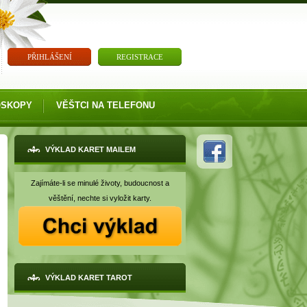
PŘIHLÁŠENÍ
REGISTRACE
OSKOPY
VĚŠTCI NA TELEFONU
VÝKLAD KARET MAILEM
Zajímáte-li se minulé životy, budoucnost a
věštění, nechte si vyložit karty.
VÝKLAD KARET TAROT