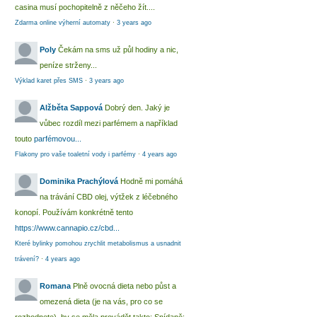
casina musí pochopitelně z něčeho žít....
Zdarma online výherní automaty
·
3 years ago
Poly
Čekám na sms už půl hodiny a nic,
peníze strženy...
Výklad karet přes SMS
·
3 years ago
Alžběta Sappová
Dobrý den. Jaký je
vůbec rozdíl mezi parfémem a například
touto
parfémovou...
Flakony pro vaše toaletní vody i parfémy
·
4 years ago
Dominika Prachýlová
Hodně mi pomáhá
na trávání CBD olej, výtžek z léčebného
konopí. Používám konkrétně tento
https://www.cannapio.cz/cbd...
Které bylinky pomohou zrychlit metabolismus a usnadnit
trávení?
·
4 years ago
Romana
Plně ovocná dieta nebo půst a
omezená dieta (je na vás, pro co se