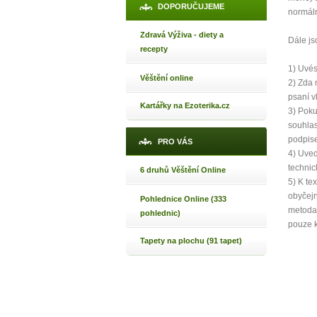
DOPORUČUJEME
normáln
Zdravá Výživa - diety a
Dále js
recepty
1) Uvés
Věštění online
2) Zda 
psaní vl
Kartářky na Ezoterika.cz
3) Poku
souhlas
podpis
PRO VÁS
4) Uveď
techni
6 druhů Věštění Online
5) K te
obyčejn
Pohlednice Online (333
metoda 
pohlednic)
pouze k
Tapety na plochu (91 tapet)