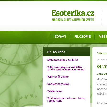
Možnosti výběru
ZDRAVÍ
FILOZOFIE
VĚŠT
Jste
NOVINKY
Věšten
SMS horoskopy za 46 Kč
Graf
Velký horoskop na rok 2024
zdarma pro všechna znamení
Jana Bu
Velký snář online
Grafolo
Keltský horoskop
vlastno
osobnos
Výklad karet
stává p
Věštění on-line zdarma: Tarot,
I-ťing, Runy
Grafolo