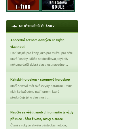
NEJČTENĚJŠÍ ČLÁNKY
Abecední seznam dobrých lidských
vlastností
Platí stejně pro ženy jako pro muže, pro děti i
starší osoby. Může se doplňovat,kdykoliv
někomu další dobrá vlastnost napadne....
Keltský horoskop - stromový horoskop
staří Keltové měli své zvyky a tradice. Podle
nich ke každému patří strom, který
předurčuje jeho vlastnosti ....
Naučte se věštit aneb chiromantie je vždy
při ruce - čára života, hlavy a srdce
Čtení z ruky je skvělá věštecká metoda,