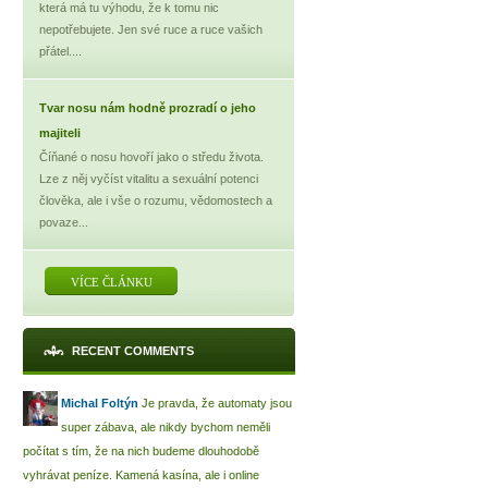
která má tu výhodu, že k tomu nic
nepotřebujete. Jen své ruce a ruce vašich
přátel....
Tvar nosu nám hodně prozradí o jeho
majiteli
Číňané o nosu hovoří jako o středu života.
Lze z něj vyčíst vitalitu a sexuální potenci
člověka, ale i vše o rozumu, vědomostech a
povaze...
VÍCE ČLÁNKU
RECENT COMMENTS
Michal Foltýn
Je pravda, že automaty jsou
super zábava, ale nikdy bychom neměli
počítat s tím, že na nich budeme dlouhodobě
vyhrávat peníze. Kamená kasína, ale i online