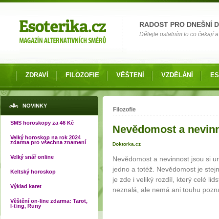
Možnosti výběru
RADOST PRO DNEŠNÍ 
Dělejte ostatním to co čekají a 
ZDRAVÍ
FILOZOFIE
VĚŠTENÍ
VZDĚLÁNÍ
ES
Jste zde
NOVINKY
Filozofie
SMS horoskopy za 46 Kč
Nevědomost a nevin
Velký horoskop na rok 2024
zdarma pro všechna znamení
Doktorka.cz
Velký snář online
Nevědomost a nevinnost jsou si u
jedno a totéž. Nevědomost je stej
Keltský horoskop
je zde i veliký rozdíl, který celé l
Výklad karet
neznalá, ale nemá ani touhu pozn
Věštění on-line zdarma: Tarot,
I-ťing, Runy