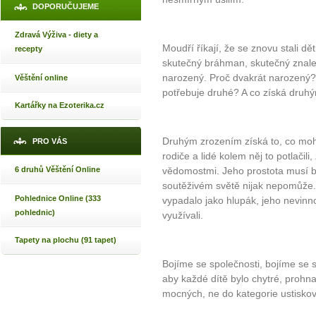
DOPORUČUJEME
Zdravá Výživa - diety a
Moudří říkají, že se znovu stali dě
recepty
skutečný bráhman, skutečný znale
narozený. Proč dvakrát narozený? 
Věštění online
potřebuje druhé? A co získá druh
Kartářky na Ezoterika.cz
Druhým zrozením získá to, co mohl
PRO VÁS
rodiče a lidé kolem něj to potlačili
6 druhů Věštění Online
vědomostmi. Jeho prostota musí b
soutěživém světě nijak nepomůže.
Pohlednice Online (333
vypadalo jako hlupák, jeho nevin
pohlednic)
využívali.
Tapety na plochu (91 tapet)
Bojíme se společnosti, bojíme se 
aby každé dítě bylo chytré, prohna
mocných, ne do kategorie ustisk