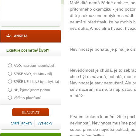
Malé dítě nemá žádné ambice, ne
přítomného okamžiku - jeho pozorn
dítě je okouzleno motýlem s nádh
neumí si představit, že by mohlo 
než duha. A noc plná hvězd, hvě
ANKETA
Nevinnost je bohatá, je plná, je čis
Existuje posmrtný život?
ANO, naprosto nepochybuji
Nevědomost je chudá, je to žebrač
SPÍŠE ANO, doufám v něj
chce být uznávaná, bohatá, mocná
SPÍŠE NE, i když by to bylo fajn
Nevinnost je stav netoužení. Ale 
se v nazírání na ně. S naprostou 
NE, žijeme jenom jednou
a totéž.
Věřím v převtělení
Prvním krokem k umění žít je poch
nevinností. Nevinnost musíme podpo
Starší ankety
Výsledky
sebou přineslo největší poklad, po
nesmírným úsilím.