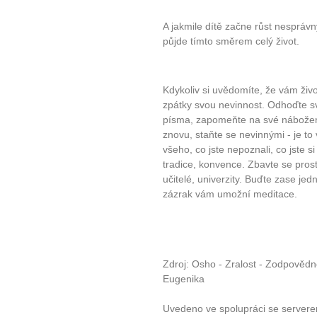
A jakmile dítě začne růst nespráv
půjde tímto směrem celý život.
Kdykoliv si uvědomíte, že vám život
zpátky svou nevinnost. Odhoďte s
písma, zapomeňte na své náboženstv
znovu, staňte se nevinnými - je to
všeho, co jste nepoznali, co jste si
tradice, konvence. Zbavte se prost
učitelé, univerzity. Buďte zase jed
zázrak vám umožní meditace.
Zdroj: Osho - Zralost - Zodpovědn
Eugenika
Uvedeno ve spolupráci se server