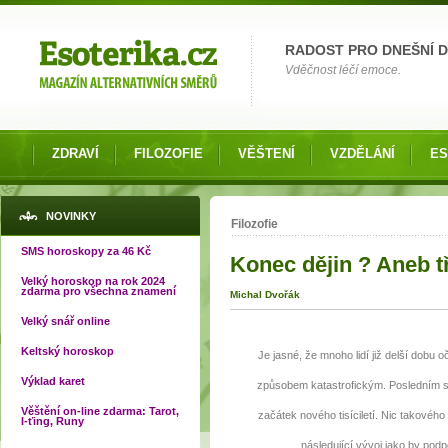
Možnosti výběru
RADOST PRO DNEŠNÍ 
Vděčnost léčí emoce.
ZDRAVÍ
FILOZOFIE
VĚŠTENÍ
VZDĚLÁNÍ
ES
Jste zde
NOVINKY
Filozofie
SMS horoskopy za 46 Kč
Konec dějin ? Aneb tř
Velký horoskop na rok 2024
zdarma pro všechna znamení
Michal Dvořák
Velký snář online
Keltský horoskop
Je jasné, že mnoho lidí již delší dobu oč
Výklad karet
způsobem katastrofickým. Posledním s
Věštění on-line zdarma: Tarot,
začátek nového tisíciletí. Nic takového 
I-ťing, Runy
následující vývoj jako by pod