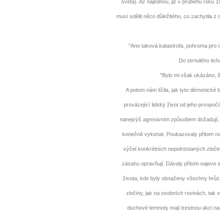
světa). Až najednou, již v průběhu roku 
musí sdělit něco důležitého, co zachytila z 
"Ano taková katastrofa, pohroma pro cel
Do strnulého ticha
"Bylo mi však ukázáno, ž
A potom nám líčila, jak tyto démonické 
provázející lidský život od jeho prvopoč
nanejvýš agresivním způsobem dožadují, a
konečně vykonat. Poukazovaly přitom na 
výčet konkrétních nepotrestaných zločinů
zásahu opravňují. Dávaly přitom najevo 
života, kde byly obnaženy všechny hrůzné
zločiny, jak na osobních rovinách, tak 
duchové temnoty mají trestnou akci na