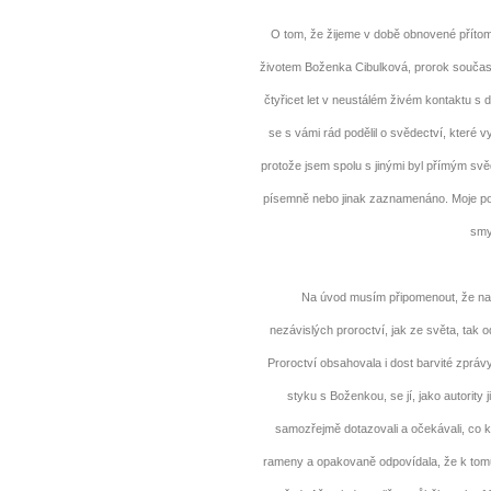
O tom, že žijeme v době obnovené přítomn
životem Boženka Cibulková, prorok současn
čtyřicet let v neustálém živém kontaktu s 
se s vámi rád podělil o svědectví, které v
protože jsem spolu s jinými byl přímým sv
písemně nebo jinak zaznamenáno. Moje po
smy
Na úvod musím připomenout, že na ro
nezávislých proroctví, jak ze světa, tak 
Proroctví obsahovala i dost barvité zpráv
styku s Boženkou, se jí, jako autority
samozřejmě dotazovali a očekávali, co k
rameny a opakovaně odpovídala, že k to