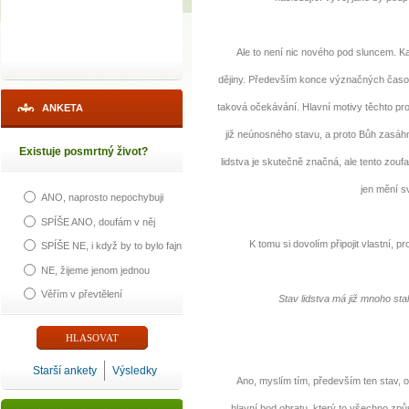
Ale to není nic nového pod sluncem. Kata
dějiny. Především konce význačných časovýc
taková očekávání. Hlavní motivy těchto pro
ANKETA
již neúnosného stavu, a proto Bůh zasáhn
Existuje posmrtný život?
lidstva je skutečně značná, ale tento zoufa
jen mění s
ANO, naprosto nepochybuji
SPÍŠE ANO, doufám v něj
K tomu si dovolím připojit vlastní, pr
SPÍŠE NE, i když by to bylo fajn
NE, žijeme jenom jednou
Věřím v převtělení
Stav lidstva má již mnoho sta
Starší ankety
Výsledky
Ano, myslím tím, především ten stav, o 
hlavní bod obratu, který to všechno způs