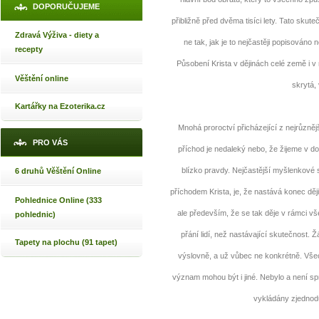
DOPORUČUJEME
přibližně před dvěma tisíci lety. Tato skut
Zdravá Výživa - diety a
ne tak, jak je to nejčastěji popisován
recepty
Působení Krista v dějinách celé země i v
Věštění online
skrytá, 
Kartářky na Ezoterika.cz
Mnohá proroctví přicházející z nejrůzněj
PRO VÁS
příchod je nedaleký nebo, že žijeme v do
blízko pravdy. Nejčastější myšlenkové
6 druhů Věštění Online
příchodem Krista, je, že nastává konec děj
Pohlednice Online (333
ale především, že se tak děje v rámci vš
pohlednic)
přání lidí, než nastávající skutečnost.
Tapety na plochu (91 tapet)
výslovně, a už vůbec ne konkrétně. Všec
význam mohou být i jiné. Nebylo a není 
vykládány zjednod