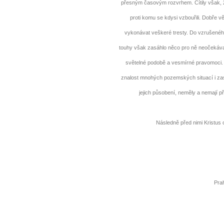
přesným časovým rozvrhem. Cítily však, 
proti komu se kdysi vzbouřili. Dobře v
vykonávat veškeré tresty. Do vzrušeného
touhy však zasáhlo něco pro ně neočekávan
světelné podobě a vesmírné pravomoci. A 
znalost mnohých pozemských situací i zas
jejich působení, neměly a nemají p
Následně před nimi Kristus o
Pra