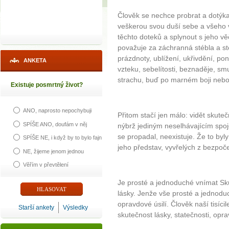
Člověk se nechce probrat a dotýka
veškerou svou duší sebe a všeho v
těchto doteků a splynout s jeho v
považuje za záchranná stébla a st
prázdnoty, ublížení, ukřivdění, pon
ANKETA
vzteku, sebelítosti, beznaděje, s
strachu, buď po marném boji nebo 
Existuje posmrtný život?
ANO, naprosto nepochybuji
Přitom stačí jen málo: vidět skute
SPÍŠE ANO, doufám v něj
nýbrž jediným neselhávajícím spoje
se propadal, neexistuje. Že to byl
SPÍŠE NE, i když by to bylo fajn
jeho představ, vyvřelých z bezpoč
NE, žijeme jenom jednou
Věřím v převtělení
Je prosté a jednoduché vnímat Sku
lásky. Jenže vše prosté a jednodu
opravdové úsilí. Člověk naší tisíc
Starší ankety
Výsledky
skutečnost lásky, statečnosti, opr