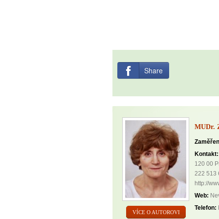
Share
MUDr. 
Zaměřen
Kontakt:
120 00 P
222 513
http://ww
Web:
Nev
Telefon:
VÍCE O AUTOROVI