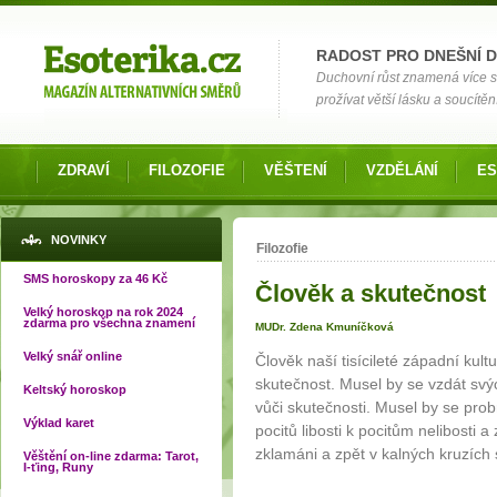
Možnosti výběru
RADOST PRO DNEŠNÍ 
Duchovní růst znamená více si
prožívat větší lásku a soucítění
ZDRAVÍ
FILOZOFIE
VĚŠTENÍ
VZDĚLÁNÍ
ES
Jste zde
NOVINKY
Filozofie
SMS horoskopy za 46 Kč
Člověk a skutečnost
Velký horoskop na rok 2024
zdarma pro všechna znamení
MUDr. Zdena Kmuníčková
Velký snář online
Člověk naší tisícileté západní kult
skutečnost. Musel by se vzdát svý
Keltský horoskop
vůči skutečnosti. Musel by se probr
Výklad karet
pocitů libosti k pocitům nelibosti 
zklamáni a zpět v kalných kruzích 
Věštění on-line zdarma: Tarot,
I-ťing, Runy