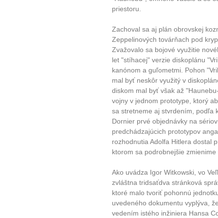
priestoru.
Zachoval sa aj plán obrovskej kozm
Zeppelinových továrňach pod kry
Zvažovalo sa bojové využitie nov
10 tipů p
let "stíhacej" verzie diskoplánu "
kanónom a guľometmi. Pohon "Vril
mal byť neskôr využitý v diskoplá
plnohodn
diskom mal byť však až "Haunebu-
vojny v jednom prototype, ktorý ab
... všechny
sa stretneme aj stvrdením, podľa 
Dornier prvé objednávky na sériovú
predchádzajúcich prototypov anga
Máte pocit, že jste unaveni hn
rozhodnutia Adolfa Hitlera dostal p
Ne
ktorom sa podrobnejšie zmienime 
Jak mít více energie každ
Ako uvádza Igor Witkowski, vo Veľk
zvláštna tridsaťdva stránková spr
Jak vnést do života rovno
ktoré malo tvoriť pohonnú jednot
Jak být šťastnější
uvedeného dokumentu vyplýva, že 
vedením istého inžiniera Hansa C