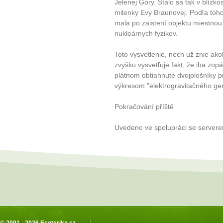
Jelenej Góry. Stalo sa tak v blízko
milenky Evy Braunovej. Podľa toho
mala po zaistení objektu miestnou
nukleárnych fyzikov.
Toto vysvetlenie, nech už znie ako
zvyšku vysvetľuje fakt, že iba zop
plátnom obtiahnuté dvojplošníky p
výkresom "elektrogravitačného ge
Pokračování příště
Uvedeno ve spolupráci se server