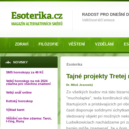
Možnosti výběru
RADOST PRO DNEŠNÍ 
Vděčnost léčí emoce.
ZDRAVÍ
FILOZOFIE
VĚŠTENÍ
VZDĚLÁNÍ
ES
Jste zde
NOVINKY
Esoterika
SMS horoskopy za 46 Kč
Tajné projekty Tretej r
Velký horoskop na rok 2024
zdarma pro všechna znamení
Dr. Miloš Jesenský
Zo všetkých budov má táto bizarná 
Velký snář online
"mucholapke", teda konštrukcii slú
Keltský horoskop
štartujúcich a pristávajúcich pri
časti disponuje solídnymi úchytkam
Výklad karet
sledovaný objekt pri možných nek
Věštění on-line zdarma: Tarot,
I-ťing, Runy
Ludwikowiciach nachádzame pri zák
bazén môže znamenať, že v ňom