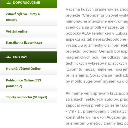
DOPORUČUJEME
Väčšina kusých prameňov sa zhod
Zdravá Výživa - diety a
projekte "Chronos" pripisoval výs
recepty
mimoriadne intenzívne elektromagne
svedkovia sa zhodli v názore, že n
Věštění online
pobočky AEG-Telefunken v Lubiaži
aspektu až tak nepravdepodobne - 
Kartářky na Ezoterika.cz
vystupujú aj zmienky o silnom ele
projektu, profesor Gerlach bol exp
magnetických polí. Iné odkazy na
PRO VÁS
technických výkresov nacistických
6 druhů Věštění Online
"Zvon" tu naozaj nájdeme, hoci je
príliš zrejmá. Spravidla sa nachád
Pohlednice Online (333
by mohlo sugerovať myšlienku o d
pohlednic)
Ak máme veriť správam krúžiacich
Tapety na plochu (91 tapet)
stránkach niektorých autorov, prác
započal vývoj prvého zo série tak
- Vril - 1 , projektovaný v tridsia
konštruktérov na okolí Augsburgu. 
priemerom 5 metrov známy tiež 