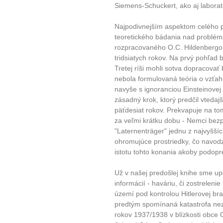
Siemens-Schuckert, ako aj labora
Najpodivnejším aspektom celého p
teoretického bádania nad problé
rozpracovaného O.C. Hildenbergo
tridsiatych rokov. Na prvý pohľad b
Tretej ríši mohli sotva dopracova
nebola formulovaná teória o vzťa
navyše s ignoranciou Einsteinovej te
zásadný krok, ktorý predčil vteda
päťdesiat rokov. Prekvapuje na to
za veľmi krátku dobu - Nemci bez
"Laternenträger" jednu z najvyšších
ohromujúce prostriedky, čo navod
istotu tohto konania akoby podop
Už v našej predošlej knihe sme up
informácií - haváriu, či zostrele
území pod kontrolou Hitlerovej br
predtým spomínaná katastrofa ne
rokov 1937/1938 v blízkosti obce C