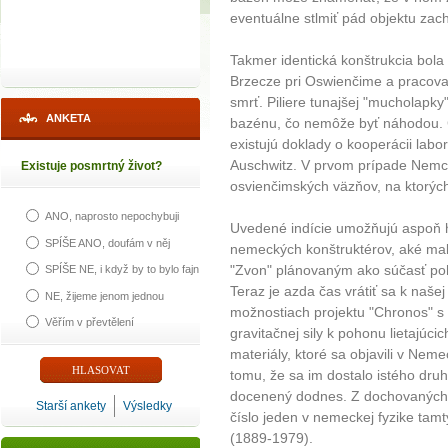
eventuálne stlmiť pád objektu zac
Takmer identická konštrukcia bol
Brzecze pri Oswienčime a pracovali
smrť. Piliere tunajšej "mucholapky
ANKETA
bazénu, čo nemôže byť náhodou. Ce
existujú doklady o kooperácii lab
Auschwitz. V prvom prípade Nemci 
Existuje posmrtný život?
osvienčimských väzňov, na ktorých
ANO, naprosto nepochybuji
Uvedené indície umožňujú aspoň h
SPÍŠE ANO, doufám v něj
nemeckých konštruktérov, aké mal
"Zvon" plánovaným ako súčasť poho
SPÍŠE NE, i když by to bylo fajn
Teraz je azda čas vrátiť sa k naše
NE, žijeme jenom jednou
možnostiach projektu "Chronos" s
Věřím v převtělení
gravitačnej sily k pohonu lietajú
materiály, ktoré sa objavili v Nem
tomu, že sa im dostalo istého dru
docenený dodnes. Z dochovaných
Starší ankety
Výsledky
číslo jeden v nemeckej fyzike tam
(1889-1979).