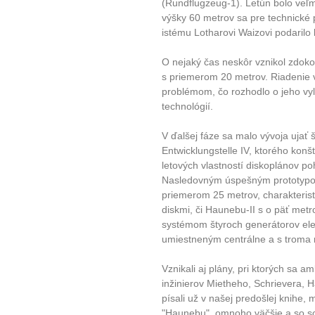
(Rundflugzeug-1). Letún bolo veľm
výšky 60 metrov sa pre technické pot
istému Lotharovi Waizovi podarilo 
O nejaký čas neskôr vznikol zdok
s priemerom 20 metrov. Riadenie 
problémom, čo rozhodlo o jeho vy
technológií.
V ďalšej fáze sa malo vývoja ujať
Entwicklungstelle IV, ktorého konš
letových vlastností diskoplánov 
Nasledovným úspešným prototypom
priemerom 25 metrov, charakteristi
diskmi, či Haunebu-II s o päť me
systémom štyroch generátorov el
umiestneným centrálne a s troma m
Vznikali aj plány, pri ktorých sa a
inžinierov Mietheho, Schrievera, 
písali už v našej predošlej knihe, 
"Haunebu", omnoho väčšie a so sc