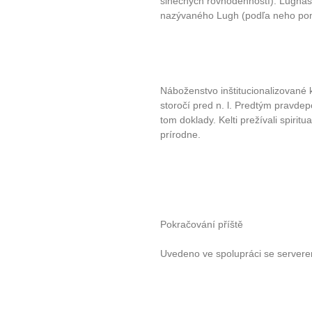
slnečných rovnodenností). Lugnas
nazývaného Lugh (podľa neho po
Náboženstvo inštitucionalizované 
storočí pred n. l. Predtým pravdep
tom doklady. Kelti prežívali spiritu
prírodne.
Pokračování příště
Uvedeno ve spolupráci se server