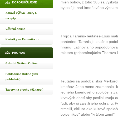
mien bohov, z toho 305 sa vyskyt
DOPORUČUJEME
bytostí je nad-kmeňového význam
Zdravá Výživa - diety a
recepty
Věštění online
Trojica Taranis-Teutates-Esus ma
Kartářky na Ezoterika.cz
panteóne. Taranis je značne pod
hromu, Latinovia ho pripodobňovali
mlatom (pripomínajúcim Thorovo kl
PRO VÁS
6 druhů Věštění Online
Pohlednice Online (333
pohlednic)
Teutates sa podobal skôr Merkúro
kmeňov. Jeho meno znamenalo "km
Tapety na plochu (91 tapet)
jedného kmeňového spoločenstva
krvavých obetí aby posilnil svoju 
ľudí, aby si zaistili jeho ochranu
stmelili, cítili sa ako kultové spol
bojovníkov" alebo "kráľom zemí".