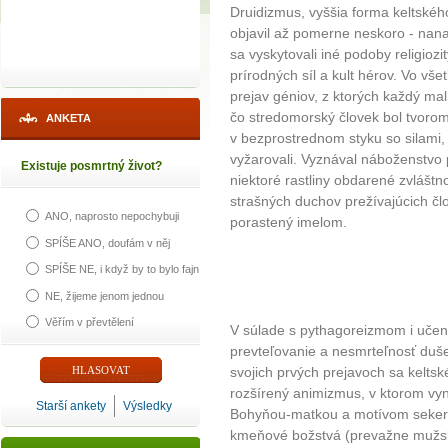
Druidizmus, vyššia forma keltské
objavil až pomerne neskoro - nanaj
sa vyskytovali iné podoby religiozi
prírodných síl a kult hérov. Vo vš
prejav géniov, z ktorých každý mal 
čo stredomorský človek bol tvorom 
ANKETA
v bezprostrednom styku so silami, 
vyžarovali. Vyznával náboženstvo 
Existuje posmrtný život?
niektoré rastliny obdarené zvláštn
strašných duchov prežívajúcich č
ANO, naprosto nepochybuji
porastený imelom.
SPÍŠE ANO, doufám v něj
SPÍŠE NE, i když by to bylo fajn
NE, žijeme jenom jednou
Věřím v převtělení
V súlade s pythagoreizmom i učení
prevteľovanie a nesmrteľnosť duše
svojich prvých prejavoch sa kelts
rozšírený animizmus, v ktorom vyni
Starší ankety
Výsledky
Bohyňou-matkou a motívom sekery.
kmeňové božstvá (prevažne mužs