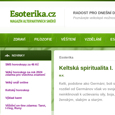
Možnosti výběru
RADOST PRO DNEŠNÍ 
Poznávejte velkolepé možnosti 
ZDRAVÍ
FILOZOFIE
VĚŠTENÍ
VZDĚLÁNÍ
ES
Jste zde
NOVINKY
Esoterika
SMS horoskopy za 46 Kč
Keltská spiritualita I.
Velký horoskop na rok 2024
zdarma pro všechna znamení
M.K.
Velký snář online
Kelti, podobne ako Germáni, boli
rozdiel od Germánov však vo svojej 
Keltský horoskop
neinklinovali k uctievaniu sily, boj
Výklad karet
ženským, slabým a starým.
Věštění on-line zdarma: Tarot,
I-ťing, Runy