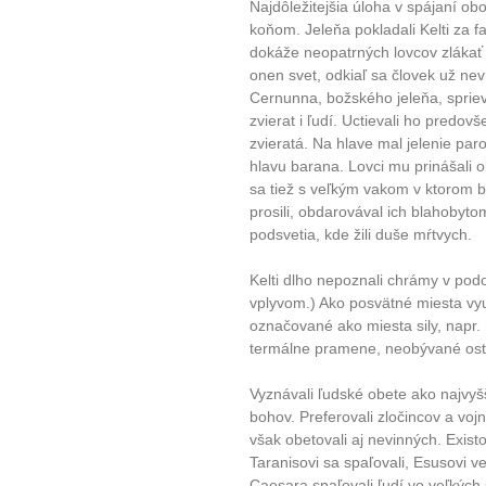
Najdôležitejšia úloha v spájaní ob
koňom. Jeleňa pokladali Kelti za f
dokáže neopatrných lovcov zláka
onen svet, odkiaľ sa človek už nevr
Cernunna, božského jeleňa, spriev
zvierat i ľudí. Uctievali ho predov
zvieratá. Na hlave mal jelenie par
hlavu barana. Lovci mu prinášali o
sa tiež s veľkým vakom v ktorom b
prosili, obdarovával ich blahobyt
podsvetia, kde žili duše mŕtvych.
Kelti dlho nepoznali chrámy v pod
vplyvom.) Ako posvätné miesta využ
označované ako miesta sily, napr. h
termálne pramene, neobývané ost
Vyznávali ľudské obete ako najvy
bohov. Preferovali zločincov a voj
však obetovali aj nevinných. Exis
Taranisovi sa spaľovali, Esusovi ve
Caesara spaľovali ľudí vo veľkých