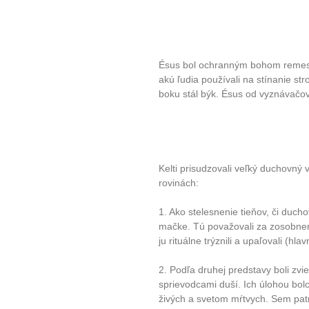
Ésus bol ochranným bohom remese
akú ľudia používali na stínanie st
boku stál býk. Ésus od vyznávačov
Kelti prisudzovali veľký duchovný
rovinách:
1. Ako stelesnenie tieňov, či ducho
mačke. Tú považovali za zosobnen
ju rituálne trýznili a upaľovali (hl
2. Podľa druhej predstavy boli z
sprievodcami duší. Ich úlohou bo
živých a svetom mŕtvych. Sem patril