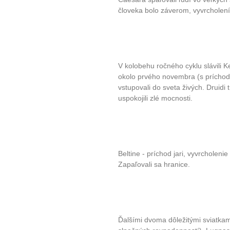
človeka bolo záverom, vyvrcholen
V kolobehu ročného cyklu slávili Ke
okolo prvého novembra (s príchod
vstupovali do sveta živých. Druidi 
uspokojili zlé mocnosti.
Beltine - príchod jari, vyvrcholenie
Zapaľovali sa hranice.
Ďalšími dvoma dôležitými sviatkam