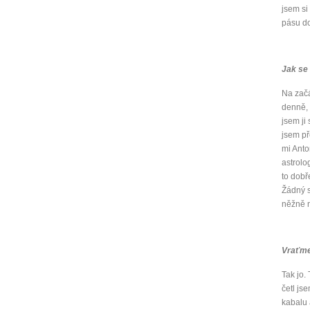
jsem si
pásu do
Jak se 
Na začá
denně, 
jsem ji
jsem př
mi Anton
astrolo
to dobř
Žádný s
něžně 
Vraťme 
Tak jo.
četl js
kabalu 