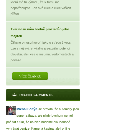
která má tu výhodu, že k tomu nic
nepotřebujete. Jen své ruce a ruce vašich
přátel....
Tvar nosu nám hodně prozradí o jeho
majiteli
Číňané o nosu hovoří jako o středu života.
Lze z něj vyčíst vitalitu a sexuální potenci
člověka, ale i vše o rozumu, vědomostech a
povaze...
VÍCE ČLÁNKU
RECENT COMMENTS
Michal Foltýn
Je pravda, že automaty jsou
super zábava, ale nikdy bychom neměli
počítat s tím, že na nich budeme dlouhodobě
vyhrávat peníze. Kamená kasína, ale i online