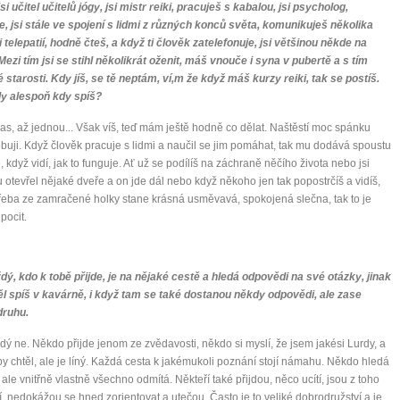
jsi učitel učitelů jógy, jsi mistr reiki, pracuješ s kabalou, jsi psycholog,
, jsi stále ve spojení s lidmi z různých konců světa, komunikuješ několika
mít více energie každý den
i telepatií, hodně čteš, a když ti člověk zatelefonuje, jsi většinou někde na
vnést do života rovnováhu
Mezi tím jsi se stihl několikrát oženit, máš vnouče i syna v pubertě a s tím
být šťastnější
 starosti. Kdy jíš, se tě neptám, ví,m že když máš kurzy reiki, tak se postíš.
dy alespoň kdy spíš?
čas, až jednou... Však víš, teď mám ještě hodně co dělat. Naštěstí moc spánku
buji. Když člověk pracuje s lidmi a naučil se jim pomáhat, tak mu dodává spoustu
Nenávidíme spam stejně jako vy
, když vidí, jak to funguje. Ať už se podílíš na záchraně něčího života nebo jsi
otevřel nějaké dveře a on jde dál nebo když někoho jen tak popostrčíš a vidíš,
třeba ze zamračené holky stane krásná usměvavá, spokojená slečna, tak to je
pocit.
dý, kdo k tobě přijde, je na nějaké cestě a hledá odpovědi na své otázky, jinak
l spíš v kavárně, i když tam se také dostanou někdy odpovědi, ale zase
druhu.
dý ne. Někdo přijde jenom ze zvědavosti, někdo si myslí, že jsem jakési Lurdy, a
y chtěl, ale je líný. Každá cesta k jakémukoli poznání stojí námahu. Někdo hledá
ale vnitřně vlastně všechno odmítá. Někteří také přijdou, něco ucítí, jsou z toho
, nedokážou se hned zorientovat a utečou. Často je to veliké dobrodružství a je