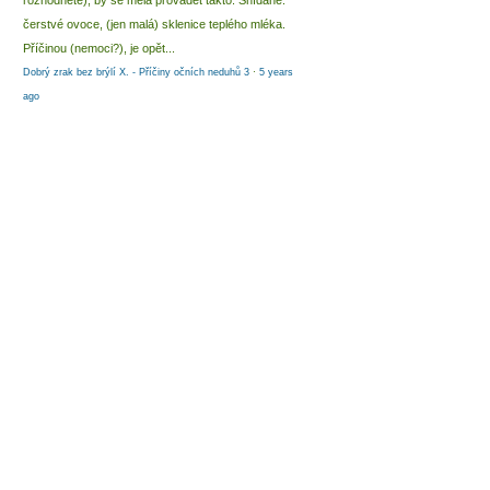
rozhodnete), by se měla provádět takto: Snídaně:
čerstvé ovoce, (jen malá) sklenice teplého mléka.
Příčinou (nemoci?), je opět...
Dobrý zrak bez brýlí X. - Příčiny očních neduhů 3
·
5 years
ago