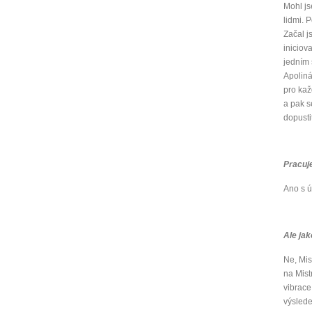
Mohl js
lidmi. 
Začal j
iniciov
jedním 
Apoliná
pro kaž
a pak s
dopusti
Pracuj
Ano s 
Ale jak
Ne, Mis
na Mist
vibrace
výslede