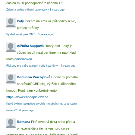
casina musí pochopitelně z něčeho žít....
Zdarma online výherní automaty
·
3 years ago
Poly
Čekám na sms už půl hodiny a nic,
peníze strženy...
Výklad karet přes SMS
·
3 years ago
Alžběta Sappová
Dobrý den. Jaký je
vůbec rozdíl mezi parfémem a například
touto
parfémovou...
Flakony pro vaše toaletní vody i parfémy
·
4 years ago
Dominika Prachýlová
Hodně mi pomáhá
na trávání CBD olej, výtžek z léčebného
konopí. Používám konkrétně tento
https://www.cannapio.cz/cbd...
Které bylinky pomohou zrychlit metabolismus a usnadnit
trávení?
·
4 years ago
Romana
Plně ovocná dieta nebo půst a
omezená dieta (je na vás, pro co se