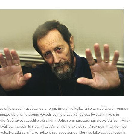
ostor je prodchnut úžasnou energií. Energií reiki, která se tam dělá, a ohromnou
 muže, který tomu všemu vévodí. Je mu právě 76 let, což by vás ani ve snu
lo. Svůj život zasvětil práci s lidmi. Jeho semináře začínají slovy: "Já jsem Mirek,
 kvůli vám a jsem tu s vámi rád." A není to nějaká póza. Mirek pomáhá lidem po
větě. Pořádá semináře, některé i se svou ženou, která se také zabývá léčením