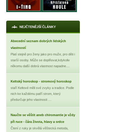
NEJČTENĚJŠÍ ČLÁNKY
Abecední seznam dobrých lidských
vlastností
Platí stejně pro ženy jako pro muže, pro děti i
starší osoby. Může se doplňovat,kdykoliv
někomu další dobrá vlastnost napadne....
X
Keltský horoskop - stromový horoskop
staří Keltové měli své zvyky a tradice. Podle
nich ke každému patří strom, který
předurčuje jeho vlastnosti ....
Naučte se věštit aneb chiromantie je vždy
při ruce - čára života, hlavy a srdce
Čtení z ruky je skvělá věštecká metoda,