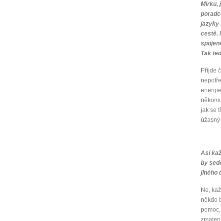
Mirku, 
poradce
Jak 
jazyky 
Jak 
cestě. 
Jak 
spojené
Tak te
Přijde 
nepotře
energie
někomu 
jak se 
úžasný 
Asi kaž
by sedě
jiného 
Ne, kaž
někdo b
pomoc, 
zmatení