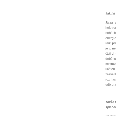
Jak jsi
Já za r
holotro
nohách 
energie
reiki p
je to n
čtyři d
době tu
mistrov
určitou
zasvětil
rozhlas
udělat 
Takže t
splácel