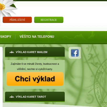
PŘIHLÁŠENÍ
REGISTRACE
OSKOPY
VĚŠTCI NA TELEFONU
VÝKLAD KARET MAILEM
Zajímáte-li se minulé životy, budoucnost a
věštění, nechte si vyložit karty.
VÝKLAD KARET TAROT