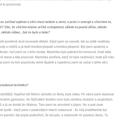
 to pozorovat.
 se začínal zajímat o věci mezi nebem a zemí, o práci s energií a všechno to,
š? Vím, že všichni máme určité schopnosti, někdo to pozná dříve, někdo
, někdo vůbec. Jak to bylo u tebe?
 měl poměrně dost neveselé dětství. Když jsem se narodil, tak se ještě nedělaly
testy u rodičů a já trpěl trombocytopatií a trombocytopenií. Byl jsem apatický a
trvalo, než jsem se z toho dostal. Maminka byla patnáct let nemocná, bratr také,
 ně staral a táta pracoval. Maminka zemřela, když mi bylo sedmnáct, bratr půl roku
Byl jsem na tom psychicky velmi špatně a najednou jsem se začal o tyhle věci
.
 studoval techniku?
 složitější. Napřed mě Němci vyhodili ze školy, byla válka. Po válce jsem studoval
nickém gymnáziu. Ve čtyřicátém šestém roce byla výměna českých a anglických
ů a já se dostal do Walesu. Tam jsem se seznámil s jógou. No a pak zase
ti zjistili - když jsem v padesátých letech maturoval - že můj pradědeček byl
m panství, tak pojali podezření, že byl pán, a nedovolili mi vysokou školu. Tu