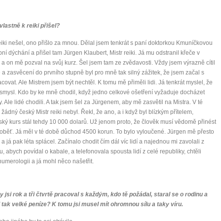
 vlastně k reiki přišel?
eiki nešel, ono přišlo za mnou. Dělal jsem tenkrát s paní doktorkou Kmuníčkovou
pní dýchání a přišel tam Jürgen Klaubert, Mistr reiki. Já mu odstranil křeče v
a on mě pozval na svůj kurz. Šel jsem tam ze zvědavosti. Vždy jsem výrazně cítil
 a zasvěcení do prvního stupně byl pro mně tak silný zážitek, že jsem začal s
racovat. Ale Mistrem jsem být nechtěl. K tomu mě přiměli lidi. Já tenkrát myslel, že
esmysl. Kdo by ke mně chodil, když jedno celkové ošetření vyžaduje docházet
ny. Ale lidé chodili. A tak jsem šel za Jürgenem, aby mě zasvětil na Mistra. V té
 žádný český Mistr reiki nebyl. Řekl, že ano, a i když byl blízkým přítelem,
ský kurs stál tehdy 10 000 dolarů. Už jenom proto, že člověk musí vědomě přinést
 oběť. Já měl v té době důchod 4500 korun. To bylo vyloučené. Jürgen mě přesto
 a já pak léta splácel. Začínalo chodit čím dál víc lidí a najednou mi zavolali z
u, abych povídal o kabale, a telefonovala spousta lidí z celé republiky, chtěli
numerologii a já mohl něco našetřit.
y jsi rok a tři čtvrtě pracoval s každým, kdo tě požádal, staral se o rodinu a
 tak velké peníze? K tomu jsi musel mít ohromnou sílu a taky víru.