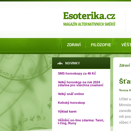
Možnosti výběru
ZDRAVÍ
FILOZOFIE
VĚŠT
Jste
NOVINKY
Zdraví
SMS horoskopy za 46 Kč
Šťa
Velký horoskop na rok 2024
zdarma pro všechna znamení
Tereza 
Velký snář online
Učitel 
Keltský horoskop
Mirosla
zanedba
Výklad karet
mě posl
Věštění on-line zdarma: Tarot,
vůbec n
I-ťing, Runy