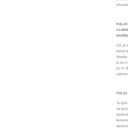
ohromné
Kdy jsi
co dělá
později
Víš, já
krevní 
dlouho 
já se o
po ní. 
zajímat
Pak jsi
To bylo
na tech
student
komunis
správce