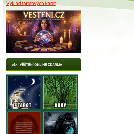
Výklad tarotových karet
VĚŠTĚNÍ ONLINE ZDARMA