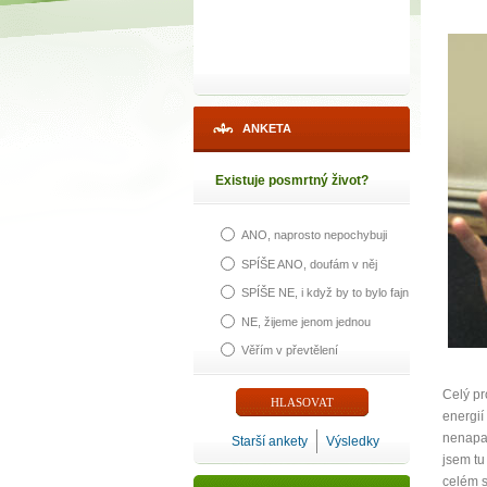
ANKETA
Existuje posmrtný život?
ANO, naprosto nepochybuji
SPÍŠE ANO, doufám v něj
SPÍŠE NE, i když by to bylo fajn
NE, žijeme jenom jednou
Věřím v převtělení
Celý pr
energií
nenapad
Starší ankety
Výsledky
jsem tu
celém s