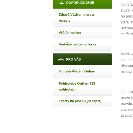
DOPORUČUJEME
lidí, p
životní
Zdravá Výživa - diety a
ho posl
recepty
které j
uvědomí
Věštění online
co třeb
Kartářky na Ezoterika.cz
Mirek v
PRO VÁS
jsou ne
děsnou 
6 druhů Věštění Online
usmívát
1
Pohlednice Online (333
pohlednic)
p
Je ohro
právě j
Tapety na plochu (91 tapet)
pravdu.
životě 
ta špat
Máte poc