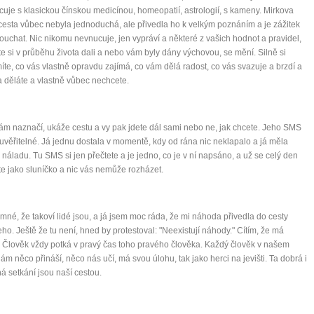
racuje s klasickou čínskou medicínou, homeopatií, astrologií, s kameny. Mirkova
 cesta vůbec nebyla jednoduchá, ale přivedla ho k velkým poznáním a je zážitek
ouchat. Nic nikomu nevnucuje, jen vypráví a některé z vašich hodnot a pravidel,
ste si v průběhu života dali a nebo vám byly dány výchovou, se mění. Silně si
te, co vás vlastně opravdu zajímá, co vám dělá radost, co vás svazuje a brzdí a
a děláte a vlastně vůbec nechcete.
ám naznačí, ukáže cestu a vy pak jdete dál sami nebo ne, jak chcete. Jeho SMS
uvěřitelné. Já jednu dostala v momentě, kdy od rána nic neklapalo a já měla
náladu. Tu SMS si jen přečtete a je jedno, co je v ní napsáno, a už se celý den
e jako sluníčko a nic vás nemůže rozházet.
0 tipů pro zdravý a
lnohodnotný život
mné, že takoví lidé jsou, a já jsem moc ráda, že mi náhoda přivedla do cesty
eho. Ještě že tu není, hned by protestoval: "Neexistují náhody." Cítím, že má
 Člověk vždy potká v pravý čas toho pravého člověka. Každý člověk v našem
... všechny tipy zdarma.
nám něco přináší, něco nás učí, má svou úlohu, tak jako herci na jevišti. Ta dobrá i
ná setkání jsou naší cestou.
it, že jste unaveni hned jak ráno vstanete?
Nemusí to tak být - ZJISTĚTE ZDARMA!