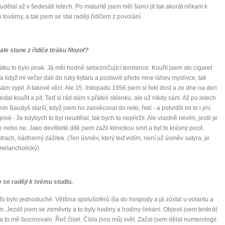
 udělal až v šedesáti letech. Po maturitě jsem měl šanci jít tak akorát někam k
 továrny, a tak jsem se stal raději řidičem z povolání.
ale stane z řidiče tiráku filozof?
tku to bylo jinak. Já měl hodně sebezničující tendence. Kouřil jsem sto cigaret
a když mi večer dali do ruky kytaru a postavili přede mne láhev myslivce, tak
 sám vypil. A takové věci. Ale 15. listopadu 1956 jsem si řekl dost a ze dne na den
estal kouřit a pít. Teď si rád dám s přáteli sklenku, ale už nikdy sám. Až po letech
ín Baudyš starší, když jsem ho zasvěcoval do reiki, řekl - a potvrdili mi to i jiní
gové - že kdybych to byl neudělal, tak bych to nepřežil. Ale vlastně nevím, jestli je
e nebo ne. Jako devítileté dítě jsem zažil klinickou smrt a byl to krásný pocit.
trach, nádherný zážitek. (Ten úsměv, který teď vidím, není už úsměv satyra, je
melancholický)
se raději k tvému studiu.
 To bylo jednoduché. Většina spolušoférů šla do hospody a já zůstal u volantu a
em. Jezdil jsem se zeměvrty a to byly hodiny a hodiny čekání. Objevil jsem tenkrát
a to mě fascinovalo. Řeč čísel. Čísla jsou můj svět. Začal jsem dělat numerologii.