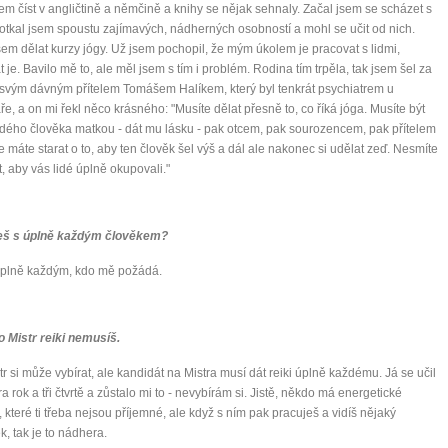
em číst v angličtině a němčině a knihy se nějak sehnaly. Začal jsem se scházet s
Potkal jsem spoustu zajímavých, nádherných osobností a mohl se učit od nich.
sem dělat kurzy jógy. Už jsem pochopil, že mým úkolem je pracovat s lidmi,
at je. Bavilo mě to, ale měl jsem s tím i problém. Rodina tím trpěla, tak jsem šel za
svým dávným přítelem Tomášem Halíkem, který byl tenkrát psychiatrem u
ře, a on mi řekl něco krásného: "Musíte dělat přesně to, co říká jóga. Musíte být
dého člověka matkou - dát mu lásku - pak otcem, pak sourozencem, pak přítelem
e máte starat o to, aby ten člověk šel výš a dál ale nakonec si udělat zeď. Nesmíte
t, aby vás lidé úplně okupovali."
eš s úplně každým člověkem?
úplně každým, kdo mě požádá.
o Mistr reiki nemusíš.
tr si může vybírat, ale kandidát na Mistra musí dát reiki úplně každému. Já se učil
ra rok a tři čtvrtě a zůstalo mi to - nevybírám si. Jistě, někdo má energetické
, které ti třeba nejsou příjemné, ale když s ním pak pracuješ a vidíš nějaký
k, tak je to nádhera.