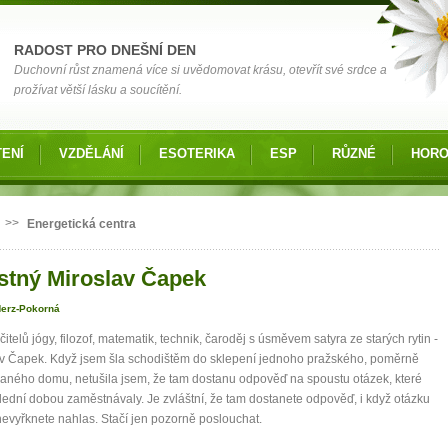
RADOST PRO DNEŠNÍ DEN
Duchovní růst znamená více si uvědomovat krásu, otevřít své srdce a
prožívat větší lásku a soucítění.
ENÍ
VZDĚLÁNÍ
ESOTERIKA
ESP
RŮZNÉ
HOR
 zde
>>
Energetická centra
stný Miroslav Čapek
Herz-Pokorná
učitelů jógy, filozof, matematik, technik, čaroděj s úsměvem satyra ze starých rytin -
v Čapek. Když jsem šla schodištěm do sklepení jednoho pražského, poměrně
ného domu, netušila jsem, že tam dostanu odpověď na spoustu otázek, které
ední dobou zaměstnávaly. Je zvláštní, že tam dostanete odpověď, i když otázku
evyřknete nahlas. Stačí jen pozorně poslouchat.