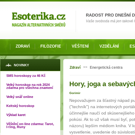
Možnosti výběru
RADOST PRO DNEŠNÍ 
Vaše svoboda má jen takové hr
ZDRAVÍ
FILOZOFIE
VĚŠTENÍ
VZDĚLÁNÍ
ES
Jste zde
NOVINKY
>>
Zdraví
Energetická centra
SMS horoskopy za 46 Kč
Hory, joga a sebavých
Velký horoskop na rok 2024
zdarma pro všechna znamení
Gorimir
Velký snář online
Nepovažujem za šťastný nápad pu
Keltský horoskop
("techník") na internetových portá
účinnejšie naučí od skúsenejšieho
Výklad karet
pokúsi. Ak to už však musí byť, p
Věštění on-line zdarma: Tarot,
názoru) lepším médiom kniha. V k
I-ťing, Runy
vysvetlenie, uvedenie do súvislost