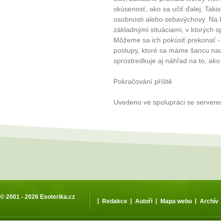
skúsenosť, ako sa učiť ďalej. Takis
osobnosti alebo sebavýchovy. Na 
základnými situáciami, v ktorých
Môžeme sa ich pokúsiť prekonať -
postupy, ktoré sa máme šancu nauč
sprostredkuje aj náhľad na to, ako
Pokračování příště
Uvedeno ve spolupráci se server
© 2001 - 2026
Esoterika.cz
|
|
|
|
Redakce
Autoři
Mapa webu
Archív