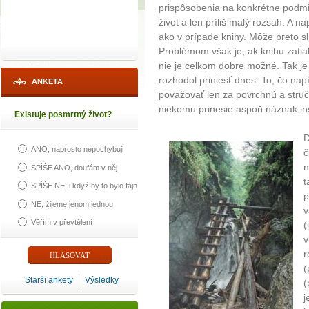
prispôsobenia na konkrétne podm
život a len príliš malý rozsah. A n
ako v prípade knihy. Môže preto sl
Problémom však je, ak knihu zatia
nie je celkom dobre možné. Tak je 
rozhodol priniesť dnes. To, čo na
ANKETA
považovať len za povrchnú a stru
niekomu prinesie aspoň náznak inšp
Existuje posmrtný život?
D
ANO, naprosto nepochybuji
č
n
SPÍŠE ANO, doufám v něj
t
SPÍŠE NE, i když by to bylo fajn
p
NE, žijeme jenom jednou
v
Věřím v převtělení
(
v
r
(
Starší ankety
Výsledky
(
j