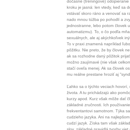
dočasné (tréningové) odopieranie s
kroku je jasná: len vtedy, keď sa
vstávať skoro ráno a venovať sa 
nado mnou túžba po pohodlí a zvyk
jednostranne, lebo potom človek 
automatizmu). To, o čo podľa mňa i
sexuálnych, ale aj akýchkoľvek iný
To v praxi znamená napríklad ľubo
pôžitku. Nie preto, že by človek n
ak sa rozhodne daný pôžitok prijať
možno zaujímavé (nie však celkom
stačí oveľa menej. Ak sa človek o
mu reálne prestane hroziť aj "synd
Ľahko sa o týchto veciach hovorí,
života. A tu prichádzajú ako pomô
kurzy apod. Kurz však môže dať č
základné zručnosti. Ich používanie 
frekventantovi samotnom. Týka sa
cudzieho jazyka. Ani na najlepšo
cudzí jazyk. Získa tam však zákla
slov, základné pravidlá tvorby viet 