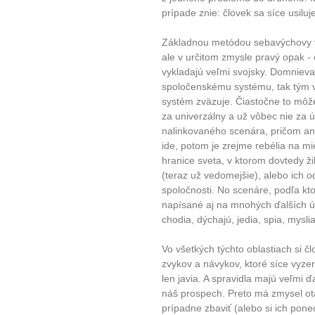
prípade znie: človek sa síce usilu
Základnou metódou sebavýchovy v 
ale v určitom zmysle pravý opak -
vykladajú veľmi svojsky. Domnieva
spoločenskému systému, tak tým vl
systém zväzuje. Čiastočne to môž
za univerzálny a už vôbec nie za ú
nalinkovaného scenára, pričom an
ide, potom je zrejme rebélia na m
hranice sveta, v ktorom dovtedy ži
(teraz už vedomejšie), alebo ich 
spoločnosti. No scenáre, podľa kto
napísané aj na mnohých ďalších úr
chodia, dýchajú, jedia, spia, myslia
Vo všetkých týchto oblastiach si č
zvykov a návykov, ktoré síce vyz
len javia. A spravidla majú veľmi ď
náš prospech. Preto má zmysel otá
prípadne zbaviť (alebo si ich pon