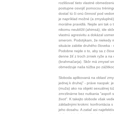
rozlišovať tieto vlastné obmedzeni
postupne osvojiť pomocou tréningu
dostať tú či onú činnosť pod vedo
je napríklad možné (a zmysluplné) 
10 tipů p
morálne pravidlá. Nejde ani tak o 
nikomu neublížil (ahimsá); ide skôr
vlastnú agresivitu a dokázal usme
plnohodn
smerom. Podotýkam, že niekedy mô
situácie zabitie druhého človeka - 
... všechny
Podobne nejde o to, aby sa z člov
denne žiť z troch zrniek ryže a n
(brahmačarja). Skôr má zmysel sn
Máte pocit, že jste unaveni hn
obmedzuje naša túžba po zážitkoc
Ne
Sloboda aplikovaná na oblasť zmy
Jak mít více energie každ
jednej k druhej" - práve naopak: 
(muža) ako na objekt sexuálnej tú
Jak vnést do života rovno
zmrzlinárne bez nutkania "aspoň sa 
Jak být šťastnější
život". K takejto slobode však vedi
základnými krokmi: konfrontácia 
jeho dosahu. A zatiaľ asi najefekt