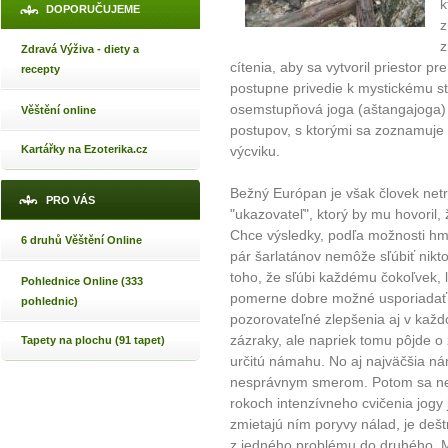
k
DOPORUČUJEME
z
z
Zdravá Výživa - diety a
cítenia, aby sa vytvoril priestor p
recepty
postupne privedie k mystickému st
osemstupňová joga (aštangajoga) 
Věštění online
postupov, s ktorými sa zoznamuje
Kartářky na Ezoterika.cz
výcviku.
Bežný Európan je však človek netr
PRO VÁS
"ukazovateľ", ktorý by mu hovoril,
Chce výsledky, podľa možnosti h
6 druhů Věštění Online
pár šarlatánov nemôže sľúbiť nikt
toho, že sľúbi každému čokoľvek, le
Pohlednice Online (333
pomerne dobre možné usporiadať j
pohlednic)
pozorovateľné zlepšenia aj v kaž
zázraky, ale napriek tomu pôjde o z
Tapety na plochu (91 tapet)
určitú námahu. No aj najväčšia n
nesprávnym smerom. Potom sa nem
rokoch intenzívneho cvičenia jogy
zmietajú ním poryvy nálad, je deš
z jedného problému do druhého. 