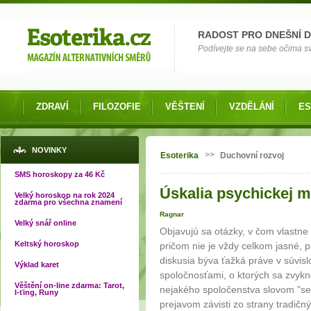
Možnosti výběru
RADOST PRO DNEŠNÍ 
Podívejte se na sebe očima své
ZDRAVÍ
FILOZOFIE
VĚŠTENÍ
VZDĚLÁNÍ
ES
Jste zde
NOVINKY
>>
Esoterika
Duchovní rozvoj
SMS horoskopy za 46 Kč
Úskalia psychickej ma
Velký horoskop na rok 2024
zdarma pro všechna znamení
Ragnar
Velký snář online
Objavujú sa otázky, v čom vlastne
Keltský horoskop
pričom nie je vždy celkom jasné, 
diskusia býva ťažká práve v súvis
Výklad karet
spoločnosťami, o ktorých sa zvykn
Věštění on-line zdarma: Tarot,
nejakého spoločenstva slovom "sek
I-ťing, Runy
prejavom závisti zo strany tradič