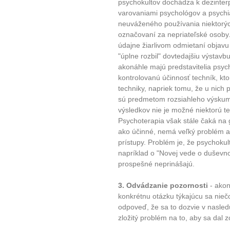
psychokultov dochádza k dezinterpr
varovaniami psychológov a psychi
neuváženého používania niektorých
označovaní za nepriateľské osoby. 
údajne žiarlivom odmietaní objavu
"úplne rozbil" dovtedajšiu výstav
akonáhle majú predstavitelia psyc
kontrolovanú účinnosť techník, kt
10 tipů p
techniky, napriek tomu, že u nich
sú predmetom rozsiahleho výsku
výsledkov nie je možné niektorú te
plnohodn
Psychoterapia však stále čaká na
ako účinné, nemá veľký problém a
... všechny
prístupy. Problém je, že psychoku
napríklad o "Novej vede o duševn
prospešné neprinášajú.
Máte pocit, že jste unaveni hn
Ne
3. Odvádzanie pozornosti
- akon
konkrétnu otázku týkajúcu sa nie
Jak mít více energie každ
odpoveď, že sa to dozvie v nasledu
Jak vnést do života rovno
zložitý problém na to, aby sa dal