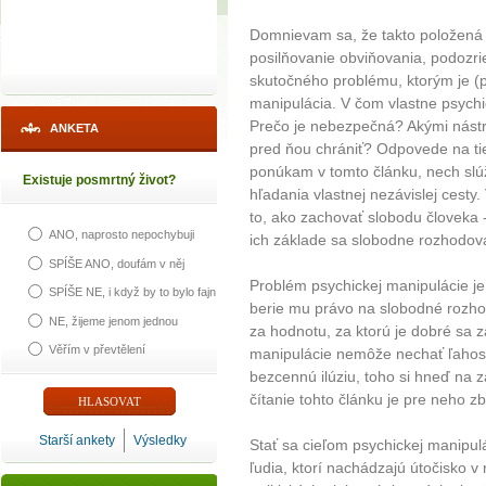
Domnievam sa, že takto položená o
posilňovanie obviňovania, podozr
skutočného problému, ktorým je (
manipulácia. V čom vlastne psychi
Prečo je nebezpečná? Akými nástr
ANKETA
pred ňou chrániť? Odpovede na tiet
ponúkam v tomto článku, nech slúž
Existuje posmrtný život?
hľadania vlastnej nezávislej cesty. 
to, ako zachovať slobodu človeka
ANO, naprosto nepochybuji
ich základe sa slobodne rozhodov
SPÍŠE ANO, doufám v něj
Problém psychickej manipulácie je 
SPÍŠE NE, i když by to bylo fajn
berie mu právo na slobodné rozho
NE, žijeme jenom jednou
za hodnotu, za ktorú je dobré sa 
Věřím v převtělení
manipulácie nemôže nechať ľahost
bezcennú ilúziu, toho si hneď na z
čítanie tohto článku je pre neho z
Starší ankety
Výsledky
Stať sa cieľom psychickej manipul
ľudia, ktorí nachádzajú útočisko v