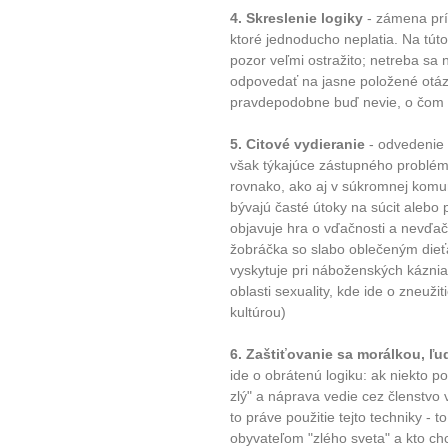
Jak být šťastnější
4. Skreslenie logiky
- zámena príč
ktoré jednoducho neplatia. Na tút
pozor veľmi ostražito; netreba sa
odpovedať na jasne položené otázk
pravdepodobne buď nevie, o čom 
5. Citové vydieranie
- odvedenie 
však týkajúce zástupného problému
rovnako, ako aj v súkromnej komun
bývajú časté útoky na súcit alebo 
objavuje hra o vďačnosti a nevďač
žobráčka so slabo oblečeným dieťa
vyskytuje pri náboženských káznia
oblasti sexuality, kde ide o zneužit
kultúrou)
6. Zaštiťovanie sa morálkou, ľ
ide o obrátenú logiku: ak niekto pos
zlý" a náprava vedie cez členstvo
to práve použitie tejto techniky - 
obyvateľom "zlého sveta" a kto ch