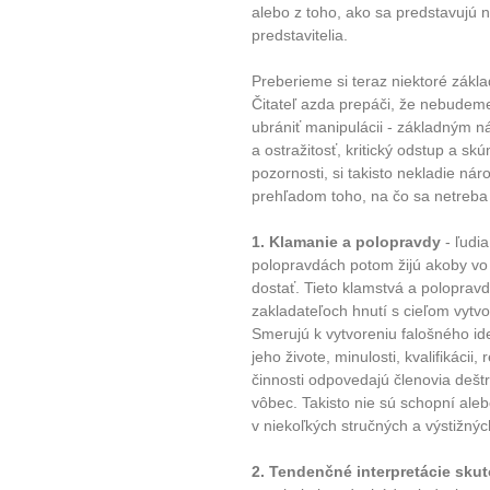
alebo z toho, ako sa predstavujú na 
predstavitelia.
Preberieme si teraz niektoré zákla
Čitateľ azda prepáči, že nebudem
ubrániť manipulácii - základným ná
a ostražitosť, kritický odstup a s
pozornosti, si takisto nekladie nár
prehľadom toho, na čo sa netreba
1. Klamanie a polopravdy
- ľudi
polopravdách potom žijú akoby vo 
dostať. Tieto klamstvá a polopravd
zakladateľoch hnutí s cieľom vytvo
Smerujú k vytvoreniu falošného id
jeho živote, minulosti, kvalifikácii,
činnosti odpovedajú členovia dešt
vôbec. Takisto nie sú schopní ale
v niekoľkých stručných a výstižnýc
2. Tendenčné interpretácie sku