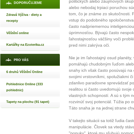
politických alebo záujmových skupi
DOPORUČUJEME
alebo nebodaj trpiaci poruchou s
tom, čo je známe zo skutočnosti. 
Zdravá Výživa - diety a
vstup do podobného spoločenstva s
recepty
často nadpriemernou inteligencio
úprimnosťou. Bývajú často nespoko
Věštění online
ľahostajnosťou väčšiny voči problé
Kartářky na Ezoterika.cz
pred nimi zakrýva oči.
Nie je im ľahostajný osud planéty,
PRO VÁS
pomáhajú chudobným ľuďom alebo 
snahy ich však často posúvajú na ok
6 druhů Věštění Online
svojimi vrstovníkmi, spolužiakmi 
zdanlivo paradoxne sprevádzať poci
Pohlednice Online (333
realitou si často uvedomujú svoj
pohlednic)
vlastných schopností. A sú s tým n
rozvinúť svoj potenciál. Túžia po
Tapety na plochu (91 tapet)
Táto snaha je na jednej strane ch
V takejto situácii sa totiž ľudia ča
manipulácie. Človek sa vtedy stáv
"ponuky", ktoré mu sľubujú pomoc