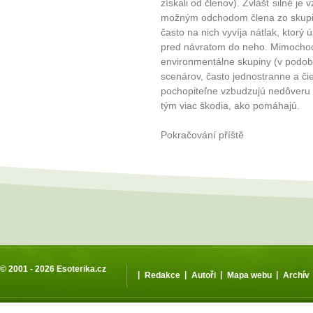
získali od členov). Zvlášť silné je 
možným odchodom člena zo skupiny.
často na nich vyvíja nátlak, ktorý
pred návratom do neho. Mimochodo
environmentálne skupiny (v podob
scenárov, často jednostranne a či
pochopiteľne vzbudzujú nedôveru a
tým viac škodia, ako pomáhajú.
Pokračování příště
© 2001 - 2026
Esoterika.cz
|
|
|
|
Redakce
Autoři
Mapa webu
Archív