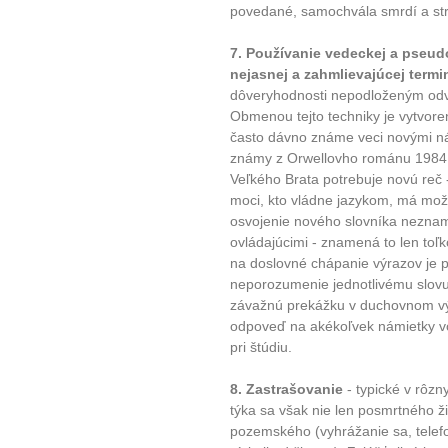
povedané, samochvála smrdí a st
7. Používanie vedeckej a pseu
nejasnej a zahmlievajúcej termi
dôveryhodnosti nepodloženým odvo
Obmenou tejto techniky je vytvor
často dávno známe veci novými ná
známy z Orwellovho románu 1984
Veľkého Brata potrebuje novú reč
moci, kto vládne jazykom, má mož
osvojenie nového slovníka neznam
ovládajúcimi - znamená to len toľko
na doslovné chápanie výrazov je
neporozumenie jednotlivému slovu 
závažnú prekážku v duchovnom výv
odpoveď na akékoľvek námietky voč
pri štúdiu.
8. Zastrašovanie
- typické v rôz
týka sa však nie len posmrtného živ
pozemského (vyhrážanie sa, telefo