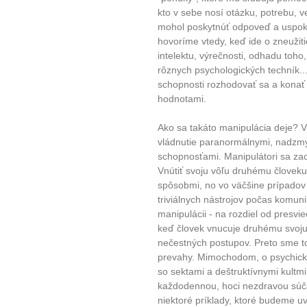
kto v sebe nosí otázku, potrebu, v
mohol poskytnúť odpoveď a uspokoj
hovoríme vtedy, keď ide o zneužit
intelektu, výrečnosti, odhadu toho,
rôznych psychologických techník...
schopnosti rozhodovať sa a konať 
hodnotami.
Ako sa takáto manipulácia deje?
vládnutie paranormálnymi, nadzmy
schopnosťami. Manipulátori sa za
Vnútiť svoju vôľu druhému človek
spôsobmi, no vo väčšine prípadov
triviálnych nástrojov počas komun
manipulácii - na rozdiel od presv
keď človek vnucuje druhému svoju
nečestných postupov. Preto sme t
prevahy. Mimochodom, o psychickej
so sektami a deštruktívnymi kultmi
každodennou, hoci nezdravou súča
niektoré príklady, ktoré budeme u