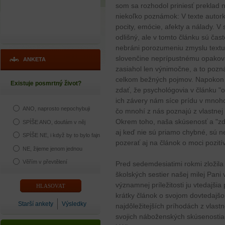
som sa rozhodol priniesť preklad 
niekoľko poznámok: V texte auto
pocity, emócie, afekty a nálady. V 
odlišný, ale v tomto článku sú ča
nebráni porozumeniu zmyslu textu
slovenčine neprípustnému opakova
ANKETA
zasiahol len výnimočne, a to poz
celkom bežných pojmov. Napokon
Existuje posmrtný život?
zdať, že psychológovia v článku "
ich závery nám síce prídu v mnoho
ANO, naprosto nepochybuji
čo mnohí z nás poznajú z vlastnej
Okrem toho, naša skúsenosť a "zd
SPÍŠE ANO, doufám v něj
aj keď nie sú priamo chybné, sú ne
SPÍŠE NE, i když by to bylo fajn
pozerať aj na článok o moci pozití
NE, žijeme jenom jednou
Věřím v převtělení
Pred sedemdesiatimi rokmi zložil
školských sestier našej milej Pani 
významnej príležitosti ju vtedajši
krátky článok o svojom dovtedajš
Starší ankety
Výsledky
najdôležitejších príhodách z vlast
svojich náboženských skúsenostiach