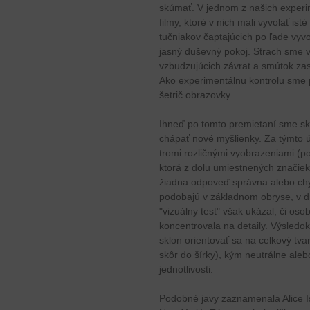
skúmať. V jednom z našich experi
filmy, ktoré v nich mali vyvolať is
tučniakov čaptajúcich po ľade vyvo
jasný duševný pokoj. Strach sme 
vzbudzujúcich závrat a smútok za
Ako experimentálnu kontrolu sme p
šetrič obrazovky.
Ihneď po tomto premietaní sme sk
chápať nové myšlienky. Za týmto ú
tromi rozličnými vyobrazeniami (po
ktorá z dolu umiestnených značiek 
žiadna odpoveď správna alebo ch
podobajú v základnom obryse, v 
"vizuálny test" však ukázal, či oso
koncentrovala na detaily. Výsledok 
sklon orientovať sa na celkový tv
skôr do šírky), kým neutrálne aleb
jednotlivosti.
Podobné javy zaznamenala Alice Ise