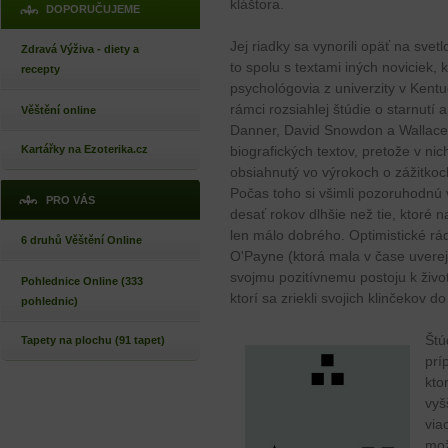
kláštora.
DOPORUČUJEME
Jej riadky sa vynorili opäť na svet
Zdravá Výživa - diety a
to spolu s textami iných noviciek, 
recepty
psychológovia z univerzity v Kent
rámci rozsiahlej štúdie o starnutí
Věštění online
Danner, David Snowdon a Wallace 
Kartářky na Ezoterika.cz
biografických textov, pretože v ni
obsiahnutý vo výrokoch o zážitkoch
Počas toho si všimli pozoruhodnú v
PRO VÁS
desať rokov dlhšie než tie, ktoré 
len málo dobrého. Optimistické rád
6 druhů Věštění Online
O'Payne (ktorá mala v čase uverej
svojmu pozitívnemu postoju k život
Pohlednice Online (333
ktorí sa zriekli svojich klinčekov do
pohlednic)
Štú
Tapety na plochu (91 tapet)
prí
kto
vyš
via
mož