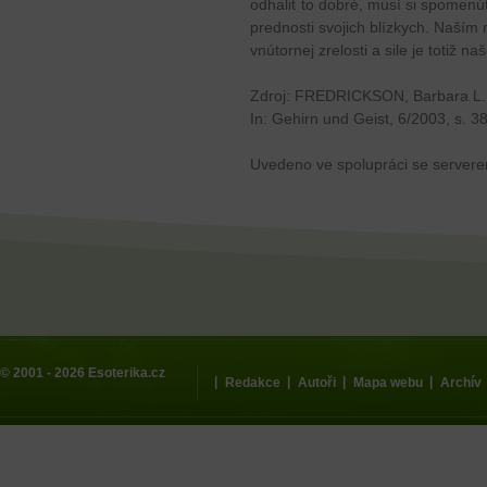
odhaliť to dobré, musí si spomenúť
prednosti svojich blízkych. Naší
vnútornej zrelosti a sile je totiž n
Zdroj: FREDRICKSON, Barbara L.: 
In: Gehirn und Geist, 6/2003, s. 3
Uvedeno ve spolupráci se server
© 2001 - 2026
Esoterika.cz
|
|
|
|
Redakce
Autoři
Mapa webu
Archív