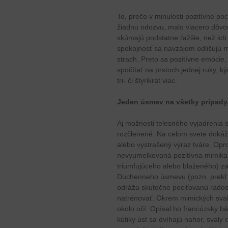
To, prečo v minulosti pozitívne p
žiadnu odozvu, malo viacero dôvo
skúmajú podstatne ťažšie, než ich
spokojnosť sa navzájom odlišujú m
strach. Preto sa pozitívne emócie,
spočítať na prstoch jednej ruky, ký
tri- či štyrikrát viac.
Jeden úsmev na všetky prípady
Aj možnosti telesného vyjadrenia s
rozčlenené. Na celom svete dokážu 
alebo vystrašený výraz tváre. Opr
nevyumelkovaná pozitívna mimika 
triumfujúceho alebo blaženého) zah
Duchenneho úsmevu (pozn. prekl.
odráža skutočne pociťovanú rados
natrénovať. Okrem mimických svalo
okolo očí. Opísal ho francúzsky 
kútiky úst sa dvíhajú nahor, svaly