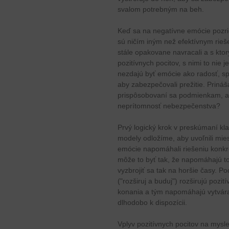
svalom potrebným na beh.
Keď sa na negatívne emócie pozrie
sú ničím iným než efektívnym rie
stále opakovane navracali a s ktor
pozitívnych pocitov, s nimi to nie
nezdajú byť emócie ako radosť, s
aby zabezpečovali prežitie. Priná
prispôsobovaní sa podmienkam, al
neprítomnosť nebezpečenstva?
Prvý logický krok v preskúmaní kl
modely odložíme, aby uvoľnili mie
emócie napomáhali riešeniu konkr
môže to byť tak, že napomáhajú t
vyzbrojiť sa tak na horšie časy. P
("rozširuj a buduj") rozširujú pozi
konania a tým napomáhajú vytvára
dlhodobo k dispozícii.
Vplyv pozitívnych pocitov na mysl