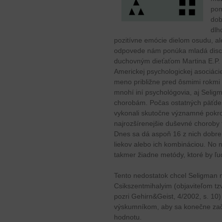
pom
dob
dlh
pozitívne emócie dielom osudu, al
odpovede nám ponúka mladá discip
duchovným dieťaťom Martina E.P. 
Americkej psychologickej asociáci
meno približne pred ôsmimi rokmi (t
mnohí iní psychológovia, aj Seli
chorobám. Počas ostatných päťdesia
vykonali skutočne významné pokrok
najrozšírenejšie duševné choroby 
Dnes sa dá aspoň 16 z nich dobre 
liekov alebo ich kombináciou. No n
takmer žiadne metódy, ktoré by ľ
Tento nedostatok chcel Seligman 
Csikszentmihalyim (objaviteľom tz
pozri Gehirn&Geist, 4/2002, s. 10)
výskumníkom, aby sa konečne zača
hodnotu.