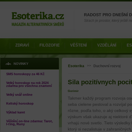
Možnosti výběru
RADOST PRO DNEŠNÍ 
Strach je prostor, který ještě n
ZDRAVÍ
FILOZOFIE
VĚŠTENÍ
VZDĚLÁNÍ
ES
Jste zde
NOVINKY
>>
Esoterika
Duchovní rozvoj
SMS horoskopy za 46 Kč
Sila pozitívnych poci
Velký horoskop na rok 2024
zdarma pro všechna znamení
Gorimir
Velký snář online
Takmer každý program rozvoja oso
Keltský horoskop
seba cielene pestoval a rozvíjal p
rôzne, podľa toho, o aký celkový 
Výklad karet
výskum však ukazuje aj niektoré ďa
Věštění on-line zdarma: Tarot,
vrhajú nové svetlo. Tieto výsledky 
I-ťing, Runy
ktorý si nezalistuje v zahraničný