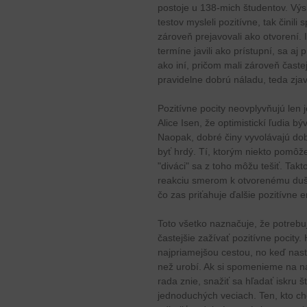
postoje u 138-mich študentov. Výsl
testov mysleli pozitívne, tak činili
zároveň prejavovali ako otvorení. 
termíne javili ako prístupní, sa aj
ako iní, pričom mali zároveň častej
pravidelne dobrú náladu, teda zjav
Pozitívne pocity neovplyvňujú len j
Alice Isen, že optimistickí ľudia b
Naopak, dobré činy vyvolávajú do
byť hrdý. Tí, ktorým niekto pomôž
"diváci" sa z toho môžu tešiť. Tak
reakciu smerom k otvorenému du
čo zas priťahuje ďalšie pozitívne 
Toto všetko naznačuje, že potreb
častejšie zažívať pozitívne pocity
najpriamejšou cestou, no keď nasta
než urobí. Ak si spomenieme na n
rada znie, snažiť sa hľadať iskru šť
jednoduchých veciach. Ten, kto ch