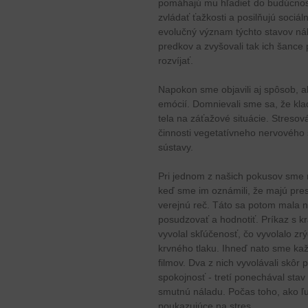
pomáhajú mu hľadieť do budúcnost
zvládať ťažkosti a posilňujú sociá
evolučný význam týchto stavov nál
predkov a zvyšovali tak ich šance 
rozvíjať.
Napokon sme objavili aj spôsob, a
emócií. Domnievali sme sa, že kl
tela na záťažové situácie. Stresov
činnosti vegetatívneho nervového 
sústavy.
Pri jednom z našich pokusov sme n
keď sme im oznámili, že majú presn
verejnú reč. Táto sa potom mala na
posudzovať a hodnotiť. Príkaz s k
vyvolal skľúčenosť, čo vyvolalo zr
krvného tlaku. Ihneď nato sme kaž
filmov. Dva z nich vyvolávali skôr 
spokojnosť - tretí ponechával stav
smutnú náladu. Počas toho, ako ľud
poukazujúce na stres.