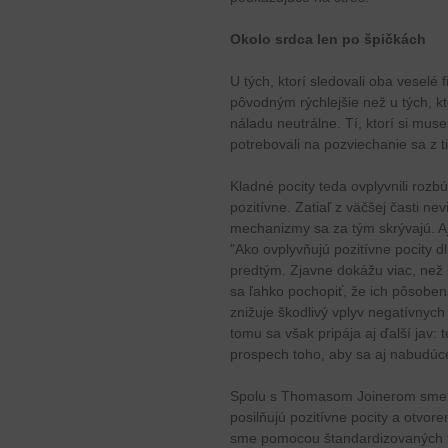
Okolo srdca len po špičkách
U tých, ktorí sledovali oba veselé 
pôvodným rýchlejšie než u tých, kto
náladu neutrálne. Tí, ktorí si mus
potrebovali na pozviechanie sa z t
Kladné pocity teda ovplyvnili roz
pozitívne. Zatiaľ z väčšej časti ne
mechanizmy sa za tým skrývajú. A
"Ako ovplyvňujú pozitívne pocity d
predtým. Zjavne dokážu viac, než 
sa ľahko pochopiť, že ich pôsobeni
znižuje škodlivý vplyv negatívnyc
tomu sa však pripája aj ďalší jav: t
prospech toho, aby sa aj nabudúce c
Spolu s Thomasom Joinerom sme s
posilňujú pozitívne pocity a otvor
sme pomocou štandardizovaných t