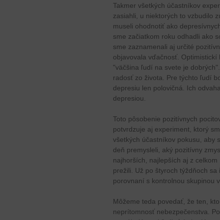
Takmer všetkých účastníkov experi
zasiahli, u niektorých to vzbudilo
museli ohodnotiť ako depresívnych
sme začiatkom roku odhadli ako s
sme zaznamenali aj určité pozitívn
objavovala vďačnosť. Optimistickí ľu
"väčšina ľudí na svete je dobrých".
radosť zo života. Pre týchto ľudí
depresiu len polovičná. Ich odvaha
depresiou.
Toto pôsobenie pozitívnych pocito
potvrdzuje aj experiment, ktorý sm
všetkých účastníkov pokusu, aby 
deň premysleli, aký pozitívny zmyse
najhorších, najlepších aj z celkom
prežili. Už po štyroch týždňoch sa
porovnaní s kontrolnou skupinou v
Môžeme teda povedať, že ten, kto s
neprítomnosť nebezpečenstva. Poz