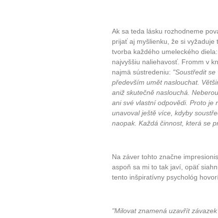
Ak sa teda lásku rozhodneme pov
prijať aj myšlienku, že si vyžaduj
tvorba každého umeleckého diela: d
najvyššiu naliehavosť. Fromm v kn
najmä sústredeniu:
"Soustředit se
především umět naslouchat. Většina
aniž skutečně naslouchá. Neberou
ani své vlastní odpovědi. Proto je r
unavoval ještě více, kdyby soustře
naopak. Každá činnost, která se 
Na záver tohto značne impresioni
aspoň sa mi to tak javí, opäť siah
tento inšpiratívny psychológ hovor
"Milovat znamená uzavřít závazek 