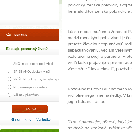
polovičky, ženské polovičky svoj 
hermaforditov ženskú polovičku a
Lásku medzi mužom a ženou si Pla
ANKETA
medzi rovnakými pohlaviami je čosi
pretože človeka nesputnávajú rod
Existuje posmrtný život?
sebakultivovaniu, veciam verejným,
vzdelávaniu svojho partnera. Pret
vrelá láska prejavuje v prvom rade
ANO, naprosto nepochybuji
všemožne "dovzdelávať", pozdvih
SPÍŠE ANO, doufám v něj
SPÍŠE NE, i když by to bylo fajn
NE, žijeme jenom jednou
Rozdielnosť úrovní duchovného vý
vrcholne negatívne následky. V k
Věřím v převtělení
jogín Eduard Tomáš:
Starší ankety
Výsledky
"A to si pamatujte, přátelé, když j
se říkalo na venkově, zvlášť ve vě