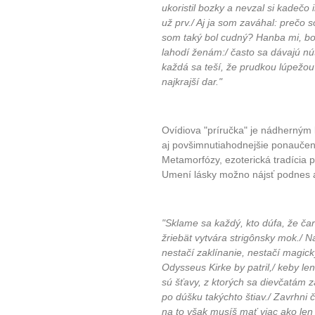
ukoristil bozky a nevzal si kadečo in
už prv./ Aj ja som zaváhal: prečo 
som taký bol cudný? Hanba mi, bol s
lahodí ženám:/ často sa dávajú nút
každá sa teší, že prudkou lúpežou lá
najkrajší dar."
Ovídiova "príručka" je nádherným k
aj povšimnutiahodnejšie ponaučeni
Metamorfózy, ezoterická tradícia p
Umení lásky možno nájsť podnes a
"Sklame sa každý, kto dúfa, že čara
žriebät vytvára strigônsky mok./ Na
nestačí zaklínanie, nestačí magick
Odysseus Kirke by patril,/ keby len
sú šťavy, z ktorých sa dievčatám za
po dúšku takýchto štiav./ Zavrhni č
na to však musíš mať viac ako len