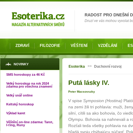
Možnosti výběru
RADOST PRO DNEŠNÍ 
Druzí ve vás mohou vyvolat bol
ZDRAVÍ
FILOZOFIE
VĚŠTENÍ
VZDĚLÁNÍ
ES
Jste zde
NOVINKY
>>
Esoterika
Duchovní rozvoj
SMS horoskopy za 46 Kč
Putá lásky IV.
Velký horoskop na rok 2024
zdarma pro všechna znamení
Peter Macsovszky
Velký snář online
V spise
Symposion (Hostina)
Plat
Keltský horoskop
na zemi žili tri pohlavia: muži, žen
silní, cítili sa ako bohovia, čo vie
Výklad karet
Olympu. Bohovia sa nahnevali a ro
Věštění on-line zdarma: Tarot,
I-ťing, Runy
Rozťali teda všetky pohlavia na d
hľadá svoju chýbajúcu súčasť. Po