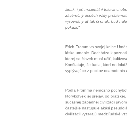
Jinak, i při maximální toleranci o
závěrečný úspěch vždy problemati
vyrovnány ať tak či onak, buď naho
pokazí."
Erich Fromm vo svojej knihe Umění 
láska umenie. Dochádza k poznatku
ktorej sa človek musí učiť, kultiv
Konštatuje, že ľudia, ktorí nedoká
vyplývajúce z pocitov osamotenia 
Podľa Fromma nemožno pochybovať 
ktorýkoľvek jej prejav, od bratskej
súčasnej západnej civilizácii javo
častejšie nastupuje akási pseudolá
civilizácii vyzerajú medziľudské 