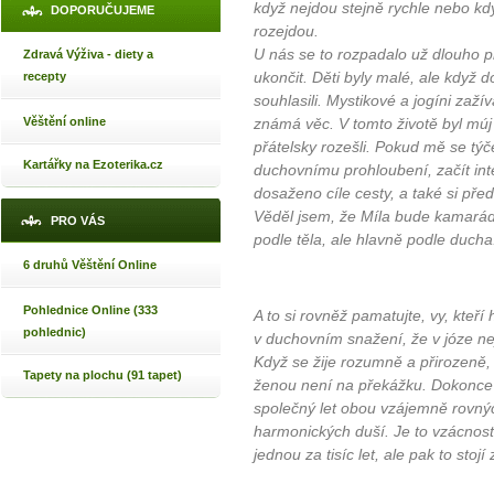
když nejdou stejně rychle nebo kdy
DOPORUČUJEME
rozejdou.
U nás se to rozpadalo už dlouho př
Zdravá Výživa - diety a
ukončit. Děti byly malé, ale když
recepty
souhlasili. Mystikové a jogíni zaží
Věštění online
známá věc. V tomto životě byl múj 
přátelsky rozešli. Pokud mě se týč
Kartářky na Ezoterika.cz
duchovnímu prohloubení, začít inte
dosaženo cíle cesty, a také si pře
Věděl jsem, že Míla bude kamarád pr
PRO VÁS
podle těla, ale hlavně podle ducha
6 druhů Věštění Online
Pohlednice Online (333
A to si rovněž pamatujte, vy, kteř
pohlednic)
v duchovním snažení, že v józe nej
Když se žije rozumně a přirozeně
Tapety na plochu (91 tapet)
ženou není na překážku. Dokonce b
společný let obou vzájemně rovný
harmonických duší. Je to vzácnost,
jednou za tisíc let, ale pak to stojí 