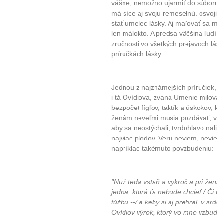
vášne, nemožno ujarmiť do súboru 
plnohodn
má síce aj svoju remeselnú, osvoj
stať umelec lásky. Aj maľovať sa 
len málokto. A predsa väčšina ľud
... všechny
zručnosti vo všetkých prejavoch l
príručkách lásky.
Máte pocit, že jste unaveni hn
Ne
Jednou z najznámejších príručiek,
Jak mít více energie každ
i tá Ovídiova, zvaná Umenie milov
bezpočet fígľov, taktík a úskoko
Jak vnést do života rovno
ženám neveľmi musia pozdávať, v
Jak být šťastnější
aby sa neostýchali, tvrdohlavo nali
najviac plodov. Veru neviem, nev
napríklad takémuto povzbudeniu:
"Nuž teda vstaň a vykroč a pri žen
jedna, ktorá ťa nebude chcieť./ Či 
túžbu --/ a keby si aj prehral, v sr
Ovídiov výrok, ktorý vo mne vzbudz