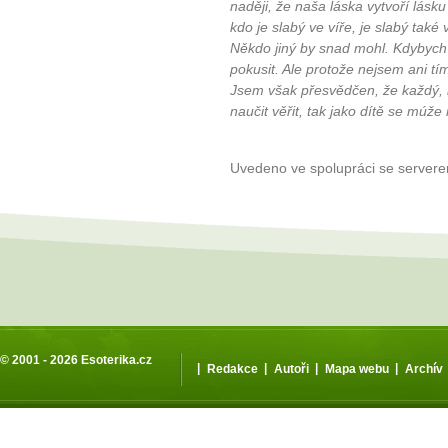
naději, že naša láska vytvoří lásku
kdo je slabý ve víře, je slabý také 
Někdo jiný by snad mohl. Kdybych b
pokusit. Ale protože nejsem ani tí
Jsem však přesvědčen, že každý,
naučit věřit, tak jako dítě se múže 
Uvedeno ve spolupráci se server
© 2001 - 2026
Esoterika.cz
|
|
|
|
Redakce
Autoři
Mapa webu
Archív