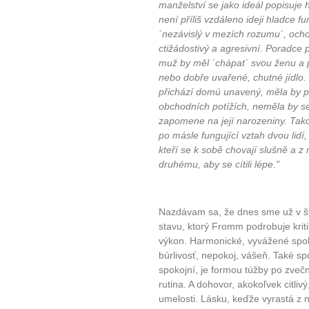
manželství se jako ideál popisuje 
není příliš vzdáleno ideji hladce 
´nezávislý v mezích rozumu´, ocho
ctižádostivý a agresivní. Poradce 
muž by měl ´chápat´ svou ženu a po
nebo dobře uvařené, chutné jídlo
přichází domú unavený, měla by p
obchodních potížích, neměla by se
zapomene na její narozeniny. Tako
po másle fungující vztah dvou lidí, k
kteří se k sobě chovají slušně a 
druhému, aby se cítili lépe."
Nazdávam sa, že dnes sme už v štá
stavu, ktorý Fromm podrobuje kriti
výkon. Harmonické, vyvážené spolu
búrlivosť, nepokoj, vášeň. Také spo
spokojní, je formou túžby po zvečn
rutina. A dohovor, akokoľvek citlivý
10 tipů p
umelosti. Lásku, keďže vyrastá z n