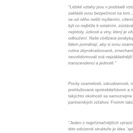
"Lidské vztahy jsou v podstatě vz
zakládá svou bezpečnost na tom, ž
se od něho neliší myšlením, cíten
být co nejblíže k ostatním, zústá
nejistoty, úzkosti a viny, který je
odloučení. Naše civilizace poskytu
lidem pomáhají, aby si svou osamě
rutina zbyrokratizované, zmechani
neuvědomovali svá nejzákladnější 
transcendenci a jednotě."
Pocity osamelosti, odcudzenosti, 
prehlušované spotrebiteľstvom a
takýchto okolností sa samozrejme 
partnerských vzťahov. Fromm takúto
"Jeden z nejpříznačnějších výrazú
této odcizené struktuře je idea ´s