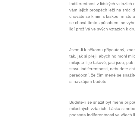
Indiferentnost v lidských vztazíc
vám jejich prospěch leží na srdci d
chováte se k nim s láskou, místo ab
se chová tímto způsobem, se vyhn
lidí prožívá ve svých vztazích k d
Jsem-li k někomu připoutaný, znam
tak, jak si přeji, abych ho mohl mi
milujete-li je takové, jací jsou, pa
stavu indiferentnosti, nebudete chtí
paradoxní, že čím méně se snažíte 
si navzájem budete.
Budete-li se snažit být méně připo
milostných vztazích. Lásku si neb
podstata indiferentnosti ve všech l