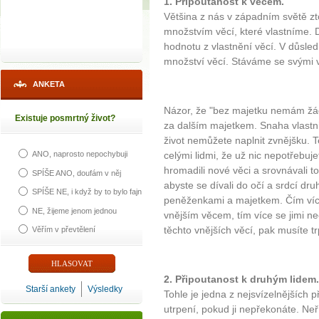
1. Připoutanost k věcem.
Většina z nás v západním světě zt
množstvím věcí, které vlastníme. 
hodnotu z vlastnění věcí. V důsle
množství věcí. Stáváme se svými 
ANKETA
Názor, že "bez majetku nemám žá
Existuje posmrtný život?
za dalším majetkem. Snaha vlastnit
život nemůžete naplnit zvnějšku. T
celými lidmi, že už nic nepotřebuj
ANO, naprosto nepochybuji
hromadili nové věci a srovnávali to
SPÍŠE ANO, doufám v něj
abyste se dívali do očí a srdcí dru
SPÍŠE NE, i když by to bylo fajn
peněženkami a majetkem. Čím více 
NE, žijeme jenom jednou
vnějším věcem, tím více se jimi nec
těchto vnějších věcí, pak musíte tr
Věřím v převtělení
2. Připoutanost k druhým lidem.
Starší ankety
Výsledky
Tohle je jedna z nejsvízelnějších 
utrpení, pokud ji nepřekonáte. Ne