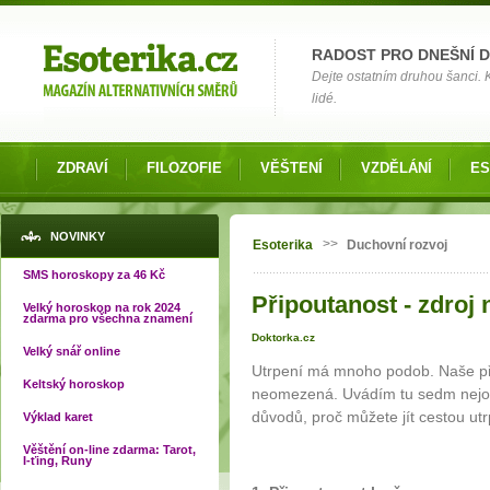
Možnosti výběru
RADOST PRO DNEŠNÍ 
Dejte ostatním druhou šanci.
lidé.
ZDRAVÍ
FILOZOFIE
VĚŠTENÍ
VZDĚLÁNÍ
ES
Jste zde
NOVINKY
>>
Esoterika
Duchovní rozvoj
SMS horoskopy za 46 Kč
Připoutanost - zdroj 
Velký horoskop na rok 2024
zdarma pro všechna znamení
Doktorka.cz
Velký snář online
Utrpení má mnoho podob. Naše př
Keltský horoskop
neomezená. Uvádím tu sedm nejobv
důvodů, proč můžete jít cestou utr
Výklad karet
Věštění on-line zdarma: Tarot,
I-ťing, Runy