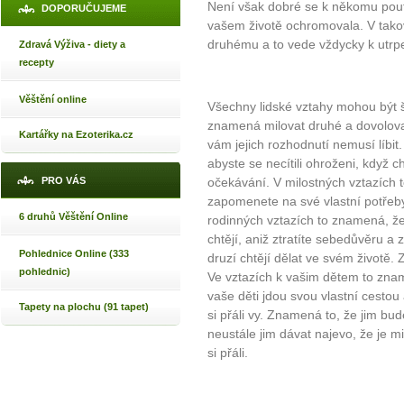
Není však dobré se k někomu pouta
DOPORUČUJEME
vašem životě ochromovala. V tak
druhému a to vede vždycky k utrp
Zdravá Výživa - diety a
recepty
Věštění online
Všechny lidské vztahy mohou být šť
znamená milovat druhé a dovolovat
Kartářky na Ezoterika.cz
vám jejich rozhodnutí nemusí líbi
abyste se necítili ohroženi, kdy
PRO VÁS
očekávání. V milostných vztazích 
zapomenete na své vlastní potřeby,
6 druhů Věštění Online
rodinných vztazích to znamená, že
chtějí, aniž ztratíte sebedůvěru a 
Pohlednice Online (333
druzí chtějí dělat ve svém životě
pohlednic)
Ve vztazích k vašim dětem to zna
vaše děti jdou svou vlastní cestou 
Tapety na plochu (91 tapet)
si přáli vy. Znamená to, že jim bud
neustále jim dávat najevo, že je mi
si přáli.