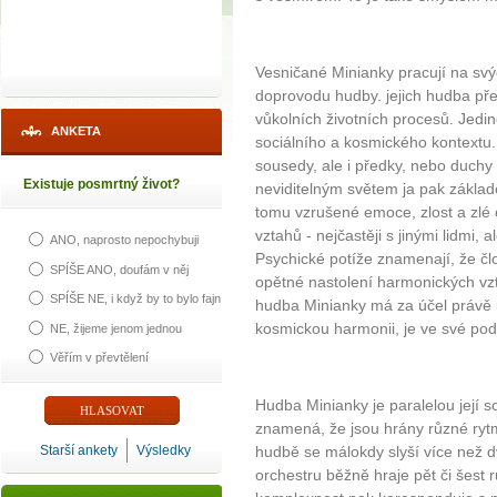
Vesničané Minianky pracují na svých
doprovodu hudby. jejich hudba předs
vůkolních životních procesů. Jedin
ANKETA
sociálního a kosmického kontextu. Ž
sousedy, ale i předky, nebo duchy 
Existuje posmrtný život?
neviditelným světem ja pak zákla
tomu vzrušené emoce, zlost a zlé 
vztahů - nejčastěji s jinými lidmi, a
ANO, naprosto nepochybuji
Psychické potíže znamenají, že člo
SPÍŠE ANO, doufám v něj
opětné nastolení harmonických vz
SPÍŠE NE, i když by to bylo fajn
hudba Minianky má za účel právě u
kosmickou harmonii, je ve své pods
NE, žijeme jenom jednou
Věřím v převtělení
Hudba Minianky je paralelou její so
znamená, že jsou hrány různé ryt
Starší ankety
Výsledky
hudbě se málokdy slyší více než 
orchestru běžně hraje pět či šest