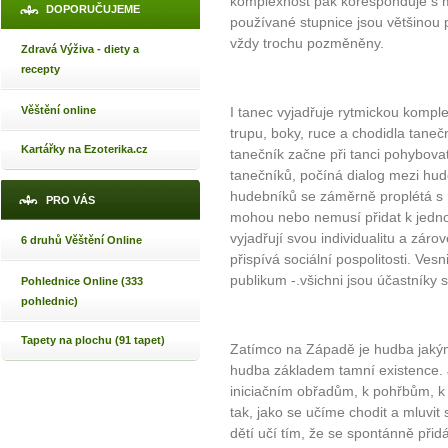
komplexnost pak koresponduje s 
DOPORUČUJEME
používané stupnice jsou většinou 
vždy trochu pozměněny.
Zdravá Výživa - diety a
recepty
Věštění online
I tanec vyjadřuje rytmickou kompl
trupu, boky, ruce a chodidla taneč
Kartářky na Ezoterika.cz
tanečník začne při tanci pohybova
tanečníků, počíná dialog mezi h
hudebníků se záměrně proplétá s 
PRO VÁS
mohou nebo nemusí přidat k jedn
vyjadřují svou individualitu a zár
6 druhů Věštění Online
přispívá sociální pospolitosti. Ve
publikum -.všichni jsou účastníky s
Pohlednice Online (333
pohlednic)
Tapety na plochu (91 tapet)
Zatímco na Západě je hudba jakým
hudba základem tamní existence. 
iniciačním obřadům, k pohřbům, k 
tak, jako se učíme chodit a mluvi
dětí učí tím, že se spontánně při