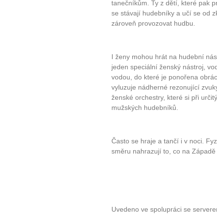
tanečníkům. Ty z dětí, které pak pr
se stávají hudebníky a učí se od 
zároveň provozovat hudbu.
I ženy mohou hrát na hudební nást
jeden speciální ženský nástroj, v
vodou, do které je ponořena obrác
vyluzuje nádherné rezonující zvuk
ženské orchestry, které si při určit
mužských hudebníků.
Často se hraje a tančí i v noci. F
směru nahrazují to, co na Západě 
Uvedeno ve spolupráci se server