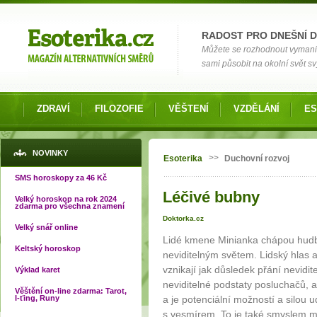
Možnosti výběru
RADOST PRO DNEŠNÍ 
Můžete se rozhodnout vymanit s
sami působit na okolní svět s
ZDRAVÍ
FILOZOFIE
VĚŠTENÍ
VZDĚLÁNÍ
ES
Jste zde
NOVINKY
>>
Esoterika
Duchovní rozvoj
SMS horoskopy za 46 Kč
Léčivé bubny
Velký horoskop na rok 2024
zdarma pro všechna znamení
Doktorka.cz
Velký snář online
Lidé kmene Minianka chápou hudbu
Keltský horoskop
neviditelným světem. Lidský hlas 
vznikají jak důsledek přání nevidite
Výklad karet
neviditelné podstaty posluchačů, 
Věštění on-line zdarma: Tarot,
I-ťing, Runy
a je potenciální možností a silou
s vesmírem. To je také smyslem mi