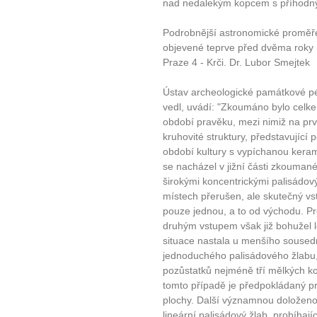
nad nedalekým kopcem s příhodn
Jak mít více energie každ
Podrobnější astronomické proměřen
Jak vnést do života rovno
objevené teprve před dvěma roky
Jak být šťastnější
Praze 4 - Krči. Dr. Lubor Smejtek
Ústav archeologické památkové pé
vedl, uvádí: "Zkoumáno bylo celk
období pravěku, mezi nimiž na prv
kruhovité struktury, představující p
období kultury s vypíchanou kera
se nacházel v jižní části zkouman
širokými koncentrickými palisádový
místech přerušen, ale skutečný vs
pouze jednou, a to od východu. P
druhým vstupem však již bohužel 
situace nastala u menšího sousedn
jednoduchého palisádového žlabu, 
pozůstatků nejméně tří mělkých ko
tomto případě je předpokládaný pr
plochy. Další významnou doloženo
lineární palisádový žlab, probíha