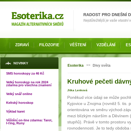
Možnosti výběru
RADOST PRO DNEŠNÍ 
Nejdůležitější je vaše vlastní
ZDRAVÍ
FILOZOFIE
VĚŠTENÍ
VZDĚLÁNÍ
ES
Jste zde
NOVINKY
>>
Esoterika
Divy světa
SMS horoskopy za 46 Kč
Kruhové pečeti dávnýc
Velký horoskop na rok 2024
zdarma pro všechna znamení
Jitka Lenková
Velký snář online
Poněkud více údaji se může pochl
Keltský horoskop
Kyjovice u Znojma (rovněž 5. tis. př
orientována ve směru východ-záp
Výklad karet
mezi blízkým návrším a Děvínem (
Věštění on-line zdarma: Tarot,
stupňů). Právě v tomto prostoru v
I-ťing, Runy
rovnodennosti. Je to tedy obdoba 