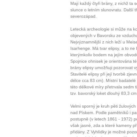
Mají každý čtyři brány, z nichž ta
slunce o letním slunovratu. Další t
severozápad.
Letecká archeologie si může na ko
objevených v Bavorsku ze vzduch
Nejvýznamnější z nich leží u Meis
Isarhenge. Má tvar elipsy, a to ne
kterýmkoliv bodem na jejím obvodu
Spojnice ohnisek je orientována 
brány elipsy umožňuji pozorovat 
Stavitelé elipsy při její tvorbě zje
10 tipů p
délce cca 83 cm). Místní badatelé s
této délkové míry přetrvala sedm tis
plnohodn
tzv. bavorský loket dlouhý 83,3 cm
Velmi sporný je kruh pěti žulových
... všechny
nad Pískem. Podle pamětníků i pa
postupně (v letech 1861 - 1972) po
Máte pocit, že jste unaveni hn
však jasné, zda a které kameny př
přidány. Z Vyhlídky je možné pozo
Ne