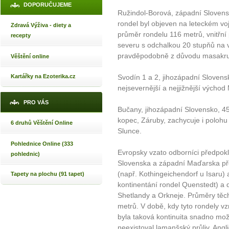
DOPORUČUJEME
Ružindol-Borová, západní Slovensko
rondel byl objeven na leteckém v
Zdravá Výživa - diety a
průměr rondelu 116 metrů, vnitřní
recepty
severu s odchalkou 20 stupňů na
pravděpodobně z důvodu masakru j
Věštění online
Kartářky na Ezoterika.cz
Svodín 1 a 2, jihozápadní Slovensko
nejsevernější a nejjižnější východ
PRO VÁS
Bučany, jihozápadní Slovensko, 4500 
kopec, Záruby, zachycuje i poloh
6 druhů Věštění Online
Slunce.
Pohlednice Online (333
Evropsky vzato odborníci předpoklá
pohlednic)
Slovenska a západní Maďarska př
(např. Kothingeichendorf u Isaru) 
Tapety na plochu (91 tapet)
kontinentání rondel Quenstedt) a d
Shetlandy a Orkneje. Průměry těch
metrů. V době, kdy tyto rondely vzn
byla taková kontinuita snadno mož
neexistoval lamanšský průliv, Angl