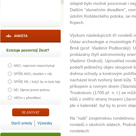
údajně bylo možné pozorovat i nej
Dalším "slunečním divadlem", ro
údolím Košáteckého potoka, se můž
Krpech.
Výzkum následujících tří rondelů
ANKETA
Ústav archeologie a muzeologie Fil
Brně (prof. Vladimír Podborský). U 
Existuje posmrtný život?
prokázány čtyři astronomicky ori
Vladimír Ondruš). Uprostřed ronde
ANO, naprosto nepochybuji
podařil jedinečný objev sloupové
dvěma vchody a kostrovým pohřbe
SPÍŠE ANO, doufám v něj
nacházel kruh tvořený šesti kůly. T
SPÍŠE NE, i když by to bylo fajn
příkopem a rovným dnem (Stanisla
NE, žijeme jenom jednou
Troskotovic (1700 př. n. l.) se můž
Věřím v převtělení
kůlů z vnitřní strany hrazení (Jar
jde o kalendář, byl by to první ob
Na "naši" znojemskou rondelovou o
Starší ankety
Výsledky
rondelů v okolních státech. Podro
rondelech: