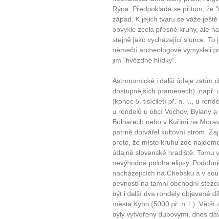
Rýna. Předpokládá se přitom, že "r
západ. K jejich tvaru se váže ješt
obvykle zcela přesné kruhy, ale na 
stejně jako vycházející slunce. To 
němečtí archeologové vymysleli pr
jim "hvězdné hlídky".
Astronomické i další údaje zatím 
dostupnějších pramenech). např. u
(konec 5. tisíciletí př. n. l.., u ron
u rondelů u obcí Vochov, Bylany a 
Bulharech nebo v Kuřimi na Moravě 
patrně dotvářel kultovní strom. Za
proto, že místo kruhu zde najdeme
údajně slovanské hradiště. Tomu v
nevýhodná poloha elipsy. Podobně 
nacházejících na Chebsku a v sous
pevností na tamní obchodní stezce
být i další dva rondely objevené d
města Kyhn (5000 př. n. l.). Větš
byly vytvořeny dubovými, dnes dáv