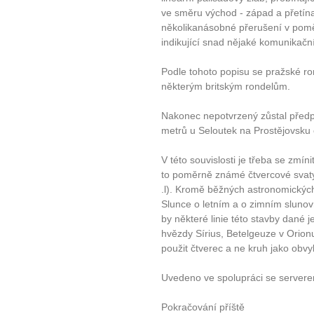
ve směru východ - západ a přetínaj
několikanásobné přerušení v pom
indikující snad nějaké komunikační
Podle tohoto popisu se pražské ro
některým britským rondelům.
Nakonec nepotvrzený zůstal předp
metrů u Seloutek na Prostějovsku
V této souvislosti je třeba se zmín
to poměrně známé čtvercové svatyn
.l). Kromě běžných astronomických
Slunce o letním a o zimním slunov
by některé linie této stavby dané 
hvězdy Sírius, Betelgeuze v Orionu
použit čtverec a ne kruh jako obvy
Uvedeno ve spolupráci se server
Pokračování příště