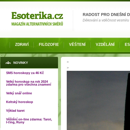
Možnosti výběru
RADOST PRO DNEŠNÍ 
Děkování a vděčnost vesmíru o
ZDRAVÍ
FILOZOFIE
VĚŠTENÍ
VZDĚLÁNÍ
ES
Jste zde
>
NOVINKY
>
SMS horoskopy za 46 Kč
Velký horoskop na rok 2024
zdarma pro všechna znamení
Velký snář online
Keltský horoskop
Výklad karet
Věštění on-line zdarma: Tarot,
I-ťing, Runy