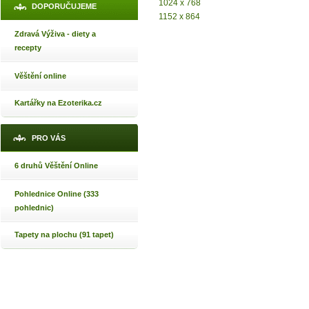
1024 x 768
DOPORUČUJEME
1152 x 864
Zdravá Výživa - diety a
recepty
Věštění online
Kartářky na Ezoterika.cz
PRO VÁS
6 druhů Věštění Online
Pohlednice Online (333
pohlednic)
Tapety na plochu (91 tapet)