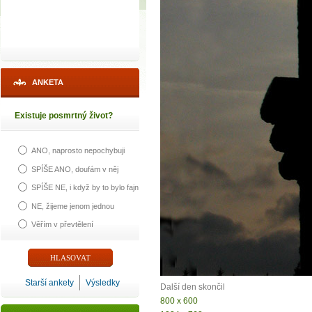
ANKETA
Existuje posmrtný život?
ANO, naprosto nepochybuji
SPÍŠE ANO, doufám v něj
SPÍŠE NE, i když by to bylo fajn
NE, žijeme jenom jednou
Věřím v převtělení
Starší ankety
Výsledky
Další den skončil
800 x 600