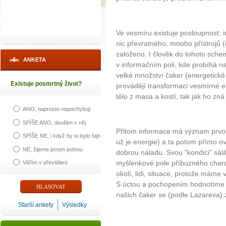
Ve vesmíru existuje posloupnost: 
nic převratného, mnoho přístrojů (i
založeno. I člověk do tohoto sche
ANKETA
v informačním poli, kde probíhá 
velké množství čaker (energetick
Existuje posmrtný život?
provádějí transformaci vesmírné e
tělo z masa a kostí, tak jak ho zná
ANO, naprosto nepochybuji
SPÍŠE ANO, doufám v něj
Přitom informace má význam prvotn
SPÍŠE NE, i když by to bylo fajn
už je energie) a ta potom přímo o
NE, žijeme jenom jednou
dobrou náladu. Svou "kondici" sál
myšlenkové pole příbuzného charak
Věřím v převtělení
okolí, lidi, situace, protože máme
S úctou a pochopením hodnotíme j
našich čaker se (podle Lazareva) 
Starší ankety
Výsledky