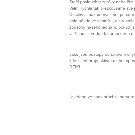
Stačí poslouchat zprávy nebo číst
Velmi rychle tak přezkoušíme své p
Cokoliv si pak pomyslíme, je nám
pole někde ve vesmíru, ale v našem
způsoby našeho jednání, pokud jso
vstřícnosti, vedou k nemocem a ú
Jaké jsou postupy odhalování chy
kde klient hraje aktivní úlohu, spe
REIKI.
Uvedeno ve spolupráci se server