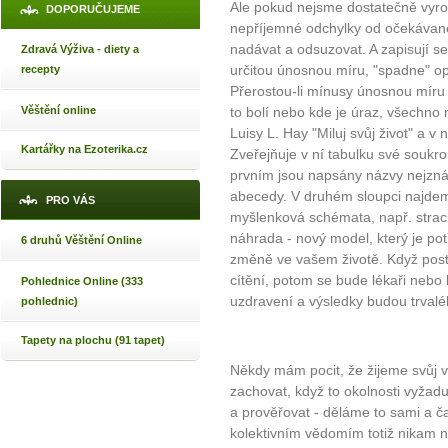
Ale pokud nejsme dostatečně vyrov
DOPORUČUJEME
nepříjemné odchylky od očekáva
nadávat a odsuzovat. A zapisují s
Zdravá Výživa - diety a
určitou únosnou míru, "spadne" op
recepty
Přerostou-li mínusy únosnou míru 
Věštění online
to bolí nebo kde je úraz, všechno 
Luisy L. Hay "Miluj svůj život" a v n
Kartářky na Ezoterika.cz
Zveřejňuje v ní tabulku své soukrom
prvním jsou napsány názvy nejzn
abecedy. V druhém sloupci najdem
PRO VÁS
myšlenková schémata, např. strac
náhrada - nový model, který je po
6 druhů Věštění Online
změně ve vašem životě. Když post
cítění, potom se bude lékaři nebo 
Pohlednice Online (333
uzdravení a výsledky budou trvalé
pohlednic)
Tapety na plochu (91 tapet)
Někdy mám pocit, že žijeme svůj vn
zachovat, když to okolnosti vyžadu
a prověřovat - děláme to sami a č
kolektivním vědomím totiž nikam n