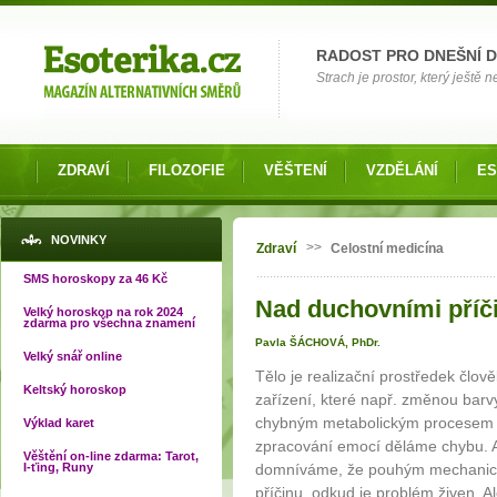
Možnosti výběru
RADOST PRO DNEŠNÍ 
Strach je prostor, který ještě n
ZDRAVÍ
FILOZOFIE
VĚŠTENÍ
VZDĚLÁNÍ
ES
Jste zde
NOVINKY
>>
Zdraví
Celostní medicína
SMS horoskopy za 46 Kč
Nad duchovními příč
Velký horoskop na rok 2024
zdarma pro všechna znamení
Pavla ŠÁCHOVÁ, PhDr.
Velký snář online
Tělo je realizační prostředek člově
Keltský horoskop
zařízení, které např. změnou barv
chybným metabolickým procesem u
Výklad karet
zpracování emocí děláme chybu. A 
Věštění on-line zdarma: Tarot,
I-ťing, Runy
domníváme, že pouhým mechanick
příčinu, odkud je problém živen. 