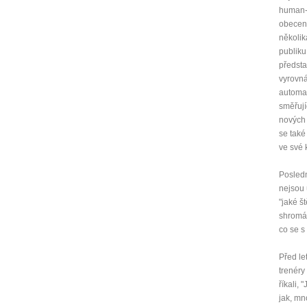
human-p
obecens
několik
publiku
předsta
vyrovná
automat
směřují
nových 
se také
ve své 
Posledn
nejsou 
"jaké š
shromáž
co se s
Před le
trenéry
říkali,
jak, mn