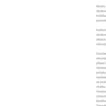
Mnoho z
zkušeno
trošičk
procento
Kultovn
zkušeno
situace
milovat
Dovolte
shromáž
případ 
Voodoo.
pohyby 
myslela
se prot
chvilku
Voodoo.
znovuzr
Buddha 
Takovéh