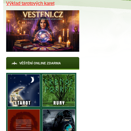
Výklad tarotových karet
VĚŠTĚNÍ ONLINE ZDARMA
X