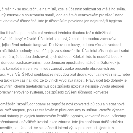
, či trénink se uskutečňuje na místě, kde je účastník odříznut od vnějšího světa.
 být kdekoliv: v soukromém domě, v odlehlém či venkovském prostředí, nebo
 v hotelové tělocvičně, kde je účastníkům povolena jen nejnutnější hygiena.
viku lidského potenciálu má vedoucí tréninku dlouhou řeč o důležitosti
ávání úmluvy" v životě. Účastníci se dozví, že pokud nebudou zachovávat
 jejich život nebude fungovat. Dodržovat smlouvy je dobrá věc, ale vedoucí
ů ničí lidské hodnoty a zaměňují je za sobecké cíle. Účastníci přísahají sami sobě
 trenéru, že budou dodržovat jejich dohodu. Kdokoli, kdo to neudělá bude k
donucen zastrašováním, nebo donucen opustit shromáždění. Další krok je
it s kompletním tréninkem, tedy zaručit vysoké procento obrácených pro
0 tipů pro zdravý a
aci. Musí VĚTŠINOU souhlasit že nebudou brát drogy, kouřit a někdy i jíst ... nebo
u tak krátký čas na jídlo, že to v nich vyvolává napětí. Pravý účel této dohody je
t vnitřní chemii (metabolismus)což způsobí úzkost a nejspíše vyvolá alespoň
lnohodnotný život
oruchy nervového systému, což způsobí zvýšení účinnosti konverze.
... všechny tipy zdarma.
omáždění skončí, dohodami se zajistí že noví konvertité půjdou a hledat nové
ky. Než odejdou, jsou zastrašováním přinuceni aby to udělali. Protože význam
ání dohody je v jejich hodnotovém žebříčku vysoko, konvertité budou všechny
it, že jste unaveni hned jak ráno vstanete?
řemlouvat k návštěvě úvodní lekce zdarma, kde jim nabídnou další schůzku.
Nemusí to tak být - ZJISTĚTE ZDARMA!
nvertité jsou fanatici. Ve skutečnosti interní výraz pro obchod s jedním s