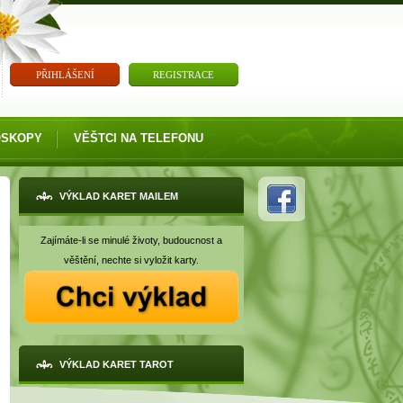
PŘIHLÁŠENÍ
REGISTRACE
OSKOPY
VĚŠTCI NA TELEFONU
VÝKLAD KARET MAILEM
Zajímáte-li se minulé životy, budoucnost a
věštění, nechte si vyložit karty.
VÝKLAD KARET TAROT