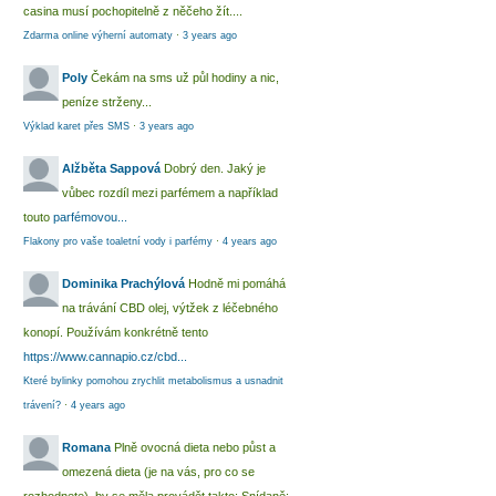
casina musí pochopitelně z něčeho žít....
Zdarma online výherní automaty
·
3 years ago
Poly
Čekám na sms už půl hodiny a nic,
peníze strženy...
Výklad karet přes SMS
·
3 years ago
Alžběta Sappová
Dobrý den. Jaký je
vůbec rozdíl mezi parfémem a například
touto
parfémovou...
Flakony pro vaše toaletní vody i parfémy
·
4 years ago
Dominika Prachýlová
Hodně mi pomáhá
na trávání CBD olej, výtžek z léčebného
konopí. Používám konkrétně tento
https://www.cannapio.cz/cbd...
Které bylinky pomohou zrychlit metabolismus a usnadnit
trávení?
·
4 years ago
Romana
Plně ovocná dieta nebo půst a
omezená dieta (je na vás, pro co se