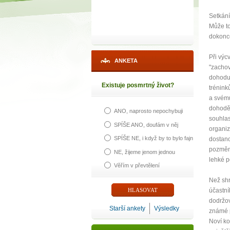
Setkání
Může to
dokonce
Při výc
ANKETA
"zachov
dohodu,
Existuje posmrtný život?
trénink
a svému
dohodě 
ANO, naprosto nepochybuji
souhlas
SPÍŠE ANO, doufám v něj
1
organiz
SPÍŠE NE, i když by to bylo fajn
dostano
pozměni
p
NE, žijeme jenom jednou
lehké p
Věřím v převtělení
Než shr
účastní
dodržov
Máte poc
Starší ankety
Výsledky
známé p
Noví ko