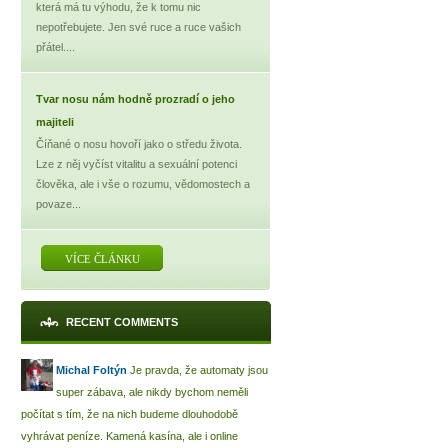
která má tu výhodu, že k tomu nic
nepotřebujete. Jen své ruce a ruce vašich
přátel....
Tvar nosu nám hodně prozradí o jeho
majiteli
Číňané o nosu hovoří jako o středu života.
Lze z něj vyčíst vitalitu a sexuální potenci
člověka, ale i vše o rozumu, vědomostech a
povaze...
VÍCE ČLÁNKU
RECENT COMMENTS
Michal Foltýn
Je pravda, že automaty jsou
super zábava, ale nikdy bychom neměli
počítat s tím, že na nich budeme dlouhodobě
vyhrávat peníze. Kamená kasína, ale i online