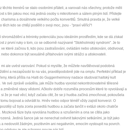
 těchto trenérů se stalo osobními přáteli, a varovali nás všechny, protože měli
st s tím jakou moc má jediná osoby s mikrofonem a sálem plným lidí. Přidejte
u charisma a dosáhnete velkého počtu konvertitů. Smutná pravda je, že velké
 těch kdo se chtějí podělit o svoji moc, jsou - "praví věřící"!
í shromáždění a tréninky potenciálu jsou ideálním prostředím, kde se dá získat
st z první ruky o tom, co se odborně nazývané "Stokholmský syndrom". Je to
, ve které začnou ti, kdo jsou zastrašováni, ovládáni nebo utiskováni, obdivovat,
, nebo dokonce být sexuálně přitahováni svými strážci a utiskovateli.
 mi ale uvést varování: Pokud si myslíte, že můžete navštěvovat podobná
dění a nezapůsobí to na vás, pravděpodobně jste na omylu. Perfektní příklad je
ženy, která přišla na Haiti do Guggenheimovy nadace studovat haitský kult
 Ve své zprávě uváděla, jak může hudba vyvolat nekontrolovatelné tělesné
a změněné stavy vědomí. Ačkoliv dobře rozuměla procesům které to vyvolávají a
 si že je nad věcí, když začala cítit, že se ji hudba začíná zmocňovat, pokoušela
i tomu bojovat a odvrátit to. Hněv nebo odpor téměř vždy zajistí konverzi. O
 později už byla zcela posedlá hudbou a začala tančit v extázi okolo chatrče
 Mozková fáze byla vyvolána hudbou a vzrušením a ona se cítila jako
ozená. Jediná šance jak se nenechat ovlivnit takovými setkáními, je být jako
a nedovolit žádným, pozitivním ani negativním, emocím vystoupit na povrch.
o odstupu je ale schopno pouze pár lidí.