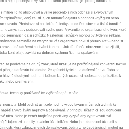
ích a nejúspěšnějších výcviků "lidského potenciálu" je "prodej fanatismu".
mít více energie každý den
 milión lidí to absolvoval a velké procento z nich odchází s aktivovaným
vnést do života rovnováhu
m "spínačem", který zajistí jejich budoucí loajalitu a podporu když guru nebo
být šťastnější
ace zavolá. Představte si politické důsledky a moc těch stovek a tisíců fanatiků
amovaných aby podporovali svého guru. Vyvarujte se organizací toho typu, které
í po seminářích další schůzky. Následující schůzky mohou být týdenní setkání,
nákladné semináře na kterých se vás organizace pokusí přemlouvat -- nebo si
 pravidelně udržovat nad vámi kontrolu. Jak křesťanští obrozenci brzo zjistili,
Nenávidíme spam stejně jako vy
obá kontrola je závislá na dobrém systému řízení a opakování.
teď se podíváme na druhý znak, které ukazuje na použití nějaké konverzní taktiky.
í plán je udržován tak dlouho, že způsobí fyzickou a duševní únavu. Toho se
 hlavně dlouhými hodinami během kterých účastníci nedostanou příležitost k
ku, nebo přemýšlení.
námka: techniky používané ke zvýšení napětí v sále.
té: nejistota. Mohl bych strávit celé hodiny vypočítáváním různých technik ke
 napětí a vyvolávání nejistoty a očekávání. V principu, účastnící jsou donuceni
 své nitro. Nebo je trenér hrající na pocit viny vyzývá aby vypravovali svá
řnější tajemství a pocity ostatním účastníkům. Nebo jsou donuceni účastnit se
činnosti, která zdůrazní jejich demaskování. Jedna z nejúspěšnějších metod na