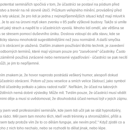
otential seminářích spočívá v tom, že účastníci se postaví na pódium před
tvo a trenér na ně slovně útočí. Průzkum veřejného mínění, prováděný před
a lety ukázal, že pro lidi je jedna z nejnepříjemnějších situací když mají mluvit k
. Je to asi na úrovni mytí oken zvenku v 85 patře výškové budovy. Takže si umíte
vit jaký strach a napětí to v účastnících vyvolá. Mnoho lidí omdlí, ale většina se
 se stresem pomocí duševního úniku. Doslova vstoupí do alfa stavu, kde se
icky stanou mnohokrát sugestibilnějšími než jsou normálně. A další smyčka
cí k obrácení je utažená. Dalším znakem používání těchto technik, je zavedení
odborných termínů, které mají význam pouze pro "zasvěcené" účastníky. Často
 záměrně používá zvrácené nebo nemravné vyjadřování - účastníci se pak necítí
kůži, je jim to nepříjemné.
ím znakem je, že hovor naprosto postrádá veškerý humor, alespoň dokud
účastníci obráceni. Potom už jsou veselice a smích velice žádoucí, jako symbol
těstí účastníky potkalo a jakou radost našli". Neříkám, že účast na takových
děních nemá dobré výsledky. Může mít. Tvrdím pouze, že účastnící musí vědět
 nimi děje a musí si uvědomovat, že dlouhodobá účast nemusí být v jejich zájmu.
ty jsem vedl profesionální semináře, kde jsem lidi učil jak se stát hypnotizéry,
 a rádci. Měl jsem tam mnoho těch, kteří vedli tréninky a shromáždění, přišli a
 "Jsem tady protože vím že to co dělám funguje, ale nevím proč." Když zjistili co a
oho z nich toho nechalo, nebo se rozhodli to dělat jinak, nebo lépe.