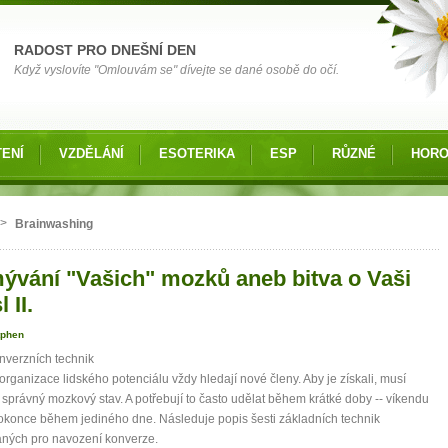
RADOST PRO DNEŠNÍ DEN
Když vyslovíte "Omlouvám se" dívejte se dané osobě do očí.
ENÍ
VZDĚLÁNÍ
ESOTERIKA
ESP
RŮZNÉ
HOR
 zde
>
Brainwashing
ývání "Vašich" mozků aneb bitva o Vaši
 II.
tphen
nverzních technik
 organizace lidského potenciálu vždy hledají nové členy. Aby je získali, musí
 správný mozkový stav. A potřebují to často udělat během krátké doby -- víkendu
konce během jediného dne. Následuje popis šesti základních technik
ných pro navození konverze.