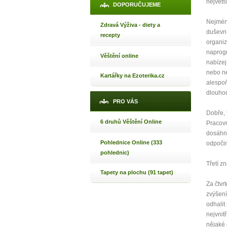
největš
DOPORUČUJEME
Jak 
Nejméně
Zdravá Výživa - diety a
Jak 
duševní
recepty
Jak 
organiz
naprogr
Věštění online
nabízej
nebo ne
Kartářky na Ezoterika.cz
alespoň
dlouhod
PRO VÁS
Dobře, 
6 druhů Věštění Online
Pracovn
dosáhne
Pohlednice Online (333
odpočin
pohlednic)
Třetí z
Tapety na plochu (91 tapet)
Za čtvr
zvýšení
odhalit
nejvnit
nějaké 