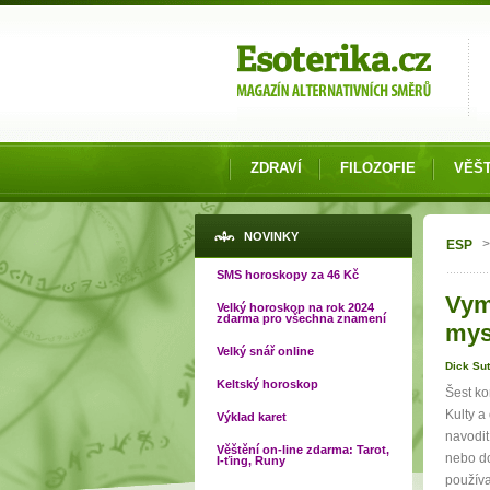
Možnosti výběru
ZDRAVÍ
FILOZOFIE
VĚŠT
Jste
NOVINKY
>
ESP
SMS horoskopy za 46 Kč
Vym
Velký horoskop na rok 2024
zdarma pro všechna znamení
mysl
Velký snář online
Dick Su
Keltský horoskop
Šest ko
Kulty a
Výklad karet
navodit
Věštění on-line zdarma: Tarot,
nebo do
I-ťing, Runy
používa