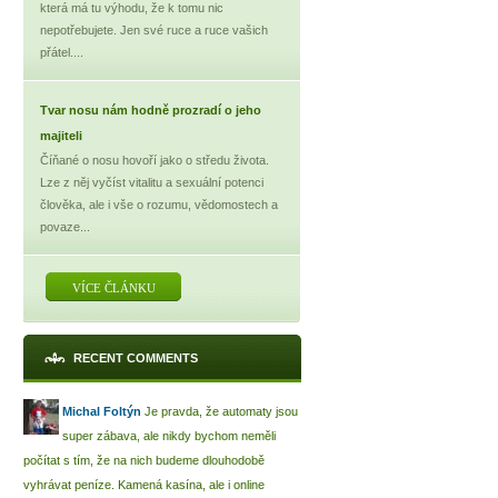
která má tu výhodu, že k tomu nic
nepotřebujete. Jen své ruce a ruce vašich
přátel....
Tvar nosu nám hodně prozradí o jeho
majiteli
Číňané o nosu hovoří jako o středu života.
Lze z něj vyčíst vitalitu a sexuální potenci
člověka, ale i vše o rozumu, vědomostech a
povaze...
VÍCE ČLÁNKU
RECENT COMMENTS
Michal Foltýn
Je pravda, že automaty jsou
super zábava, ale nikdy bychom neměli
počítat s tím, že na nich budeme dlouhodobě
vyhrávat peníze. Kamená kasína, ale i online