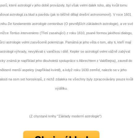
porů, které astrologii v jeho době provázely, byl však velmi dalek toho, aby kvůli tomu
ašoval astrologii za blud a pavědu (jak to běžně dělají dnešní astronomové). V roce 1601
knihu
De fundamentis astrologie certioribus
(O pevnějších základech astrologie), a ve své
knížce
Tertius interveniens
(Třetí zasahující) z roku 1610, psané formou jakéhosi dialogu,
ůrci astrologie velmi zasvěceně polemizuje. Památná je jeho věta o tom, aby ti, kteří mají
astrologii výhrady, nevylévali s vaničkou i dítě. Kepler se astrologií velmi vážně zabýval
icky známá je například jeho dlouholetá spolupráce s Albrechtem z Valdštejna), zavedl do
 některé menší aspekty (například kvintil), a když roku 1630 zemřel, nalezlo se v jeho
alosti na osm set horoskopů, z nichž zdaleka ne všechny byly zpracovávány pouze kvůli
výdělku.
(Z chystané knihy "Základy moderní astrologie")