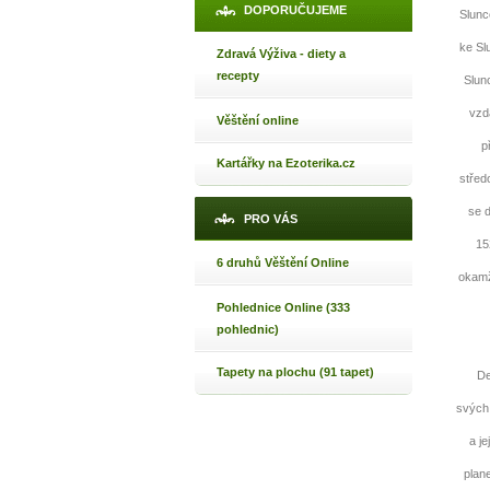
1
DOPORUČUJEME
Slunc
p
ke Sl
Zdravá Výživa - diety a
recepty
Slun
vzd
Věštění online
p
Máte poc
Kartářky na Ezoterika.cz
střed
se 
PRO VÁS
Jak 
15
6 druhů Věštění Online
Jak 
okamži
Jak 
Pohlednice Online (333
pohlednic)
Tapety na plochu (91 tapet)
Devě
svých 
a j
plan