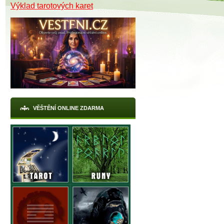
Výklad tarotových karet
VĚŠTĚNÍ ONLINE ZDARMA
X