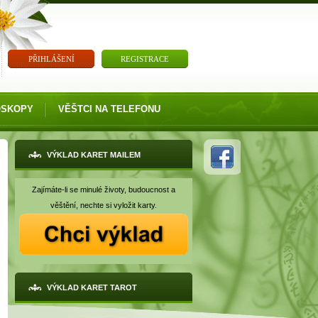
PŘIHLÁŠENÍ
REGISTRACE
OSKOPY
VĚŠTCI NA TELEFONU
VÝKLAD KARET MAILEM
Zajímáte-li se minulé životy, budoucnost a
věštění, nechte si vyložit karty.
VÝKLAD KARET TAROT