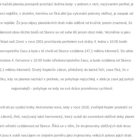
0 tipů pro zdravý a
e každá planeta postupně prochází dvěma body: v jednom z nich, nazývaném perihel, je
lnohodnotný život
unci nejblíže, v druhém, kterému se říká afel (po vykonání poloviny oběhu), je naopak od
ce nejdále. Že jsou elipsy planetárních drah málo odlišné od kružnic potom znamená, že
... všechny tipy zdarma.
álenosti obou těchto bodů od Slunce se od sebe liší jenom dost málo. Vezměme si jako
říklad naši Zemi: v roce 2001 procházela perihelem své dráhy 4. ledna v 10:00 hodin
it, že jste unaveni hned jak ráno vstanete?
oevropského času a byla v té chvíli od Slunce vzdálena 147,1 miliónu kilometrů. Do afelu
Nemusí to tak být - ZJISTĚTE ZDARMA!
dostane 4. července v 15:00 hodin středoevropského času, a bude vzdálena od Slunce
mít více energie každý den
2,1 miliónu kilometrů. Druhý Keplerův zákon, přeložený do laické řeči, zase říká, že v
vnést do života rovnováhu
ku, kdy se planeta nachází v perihelu, se pohybuje nejrychleji, v afelu je zase její pohyb
být šťastnější
nejpomalejší - pohybuje se tedy na své dráze proměnnou rychlostí.
t let po vydání knihy
Astronomia nova
, tedy v roce 1618, zveřejnil Kepler poslední ze
Nenávidíme spam stejně jako vy
zákonů, třetí, nazývaný také harmonický, který uvádí do souvislosti oběžné doby planet
ejich střední vzdálenosti od Slunce. Říká se v něm, že dvojmocniny oběžných dob dvou
et jsou k sobě navzájem ve stejném poměru jako trojmocniny velkých poloos jejich drah.