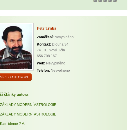
Petr Trnka
Zaměření:
Nevyplněno
Kontakt:
Dlouhá 34
741 01 Nový Jičín
656 708 167
Web:
Nevyplněno
Telefon:
Nevyplněno
VÍCE O AUTOROVI
ší články autora
ZÁKLADY MODERNÍ ASTROLOGIE
ZÁKLADY MODERNÍ ASTROLOGIE
Kam jdeme ? V.