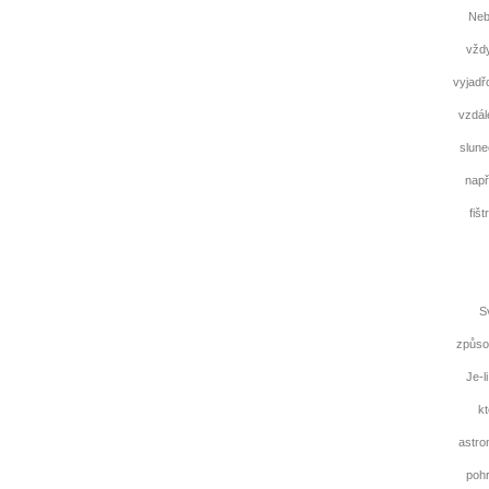
Nebo
vždy
vyjadř
vzdál
slune
např
fiš
Svým
způso
Je-l
kt
astro
pohr