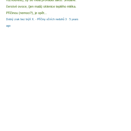
rozhodnete), by se měla provádět takto: Snídaně:
čerstvé ovoce, (jen malá) sklenice teplého mléka.
Příčinou (nemoci?), je opět...
Dobrý zrak bez brýlí X. - Příčiny očních neduhů 3
·
5 years
ago