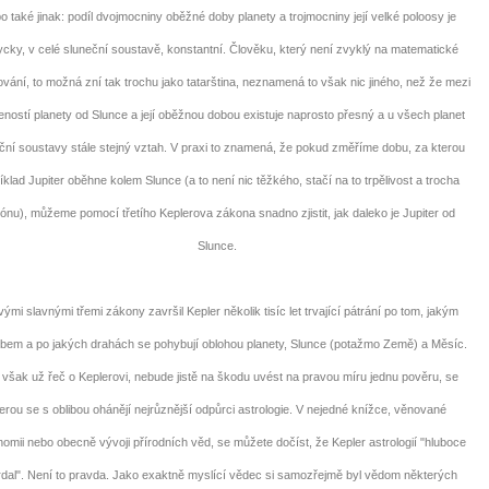
 také jinak: podíl dvojmocniny oběžné doby planety a trojmocniny její velké poloosy je
cky, v celé sluneční soustavě, konstantní. Člověku, který není zvyklý na matematické
ování, to možná zní tak trochu jako tatarština, neznamená to však nic jiného, než že mezi
eností planety od Slunce a její oběžnou dobou existuje naprosto přesný a u všech planet
ční soustavy stále stejný vztah. V praxi to znamená, že pokud změříme dobu, za kterou
íklad Jupiter oběhne kolem Slunce (a to není nic těžkého, stačí na to trpělivost a trocha
trónu), můžeme pomocí třetího Keplerova zákona snadno zjistit, jak daleko je Jupiter od
Slunce.
i slavnými třemi zákony završil Kepler několik tisíc let trvající pátrání po tom, jakým
bem a po jakých drahách se pohybují oblohou planety, Slunce (potažmo Země) a Měsíc.
i však už řeč o Keplerovi, nebude jistě na škodu uvést na pravou míru jednu pověru, se
erou se s oblibou ohánějí nejrůznější odpůrci astrologie. V nejedné knížce, věnované
nomii nebo obecně vývoji přírodních věd, se můžete dočíst, že Kepler astrologií "hluboce
dal". Není to pravda. Jako exaktně myslící vědec si samozřejmě byl vědom některých