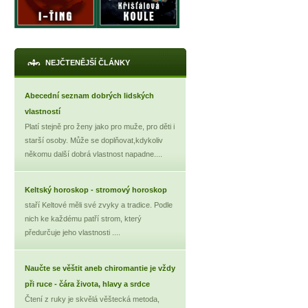
NEJČTENĚJŠÍ ČLÁNKY
Abecední seznam dobrých lidských
vlastností
Platí stejně pro ženy jako pro muže, pro děti i
starší osoby. Může se doplňovat,kdykoliv
někomu další dobrá vlastnost napadne....
Keltský horoskop - stromový horoskop
staří Keltové měli své zvyky a tradice. Podle
nich ke každému patří strom, který
předurčuje jeho vlastnosti ....
Naučte se věštit aneb chiromantie je vždy
při ruce - čára života, hlavy a srdce
Čtení z ruky je skvělá věštecká metoda,