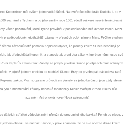
ti Kopernikovi měl ovšem jedno veliké štěstí. Na dvoře českého krále Rudolfa II. se v
1600 seznámil s Tychem, a po jeho smrti v roce 1601 zdědil veškeré neuvěřitelně přesné
my všech pozorování, které Tycho prováděl v posledních více než dvaceti letech. Mezi
yly pravděpodobně nejdůležitější záznamy přesných poloh planety Mars. Pečlivé studium
ě těchto záznamů totiž pomohlo Keplerovi objevit, že planety kolem Slunce neobíhají po
cích, jak předpokládal Kopernik, a stanovit tak první dva zákony, které po něm nesou své
 První Keplerův zákon říká: Planety se pohybují kolem Slunce po elipsách málo odlišných
užnic, v jejichž jednom ohnisku se nachází Slunce. Brzy po prvním pak následoval také
Keplerův zákon: Plochy, opsané průvodičem planety za jednotku času, jsou vždy stejné.
a tyto fundamentální zákony nebeské mechaniky Kepler zveřejnil v roce 1609 v díle
nazvaném
Astronomia nova
(Nová astronomie).
 dá jejich střízlivé vědecké znění přeložit do srozumitelného jazyka? Pohyb po elipse, v
mž jednom ohnisku se nachází Slunce, v praxi znamená, že na své oběžné dráze kolem