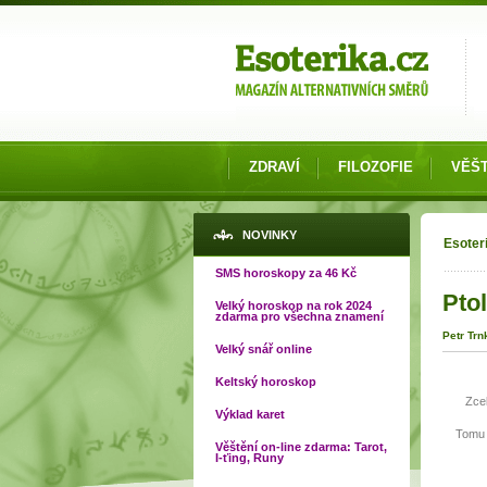
Možnosti výběru
ZDRAVÍ
FILOZOFIE
VĚŠT
Jste
NOVINKY
Esoter
SMS horoskopy za 46 Kč
Ptol
Velký horoskop na rok 2024
zdarma pro všechna znamení
Petr Trn
Velký snář online
Keltský horoskop
Zcela 
Výklad karet
Tomu 
Věštění on-line zdarma: Tarot,
I-ťing, Runy