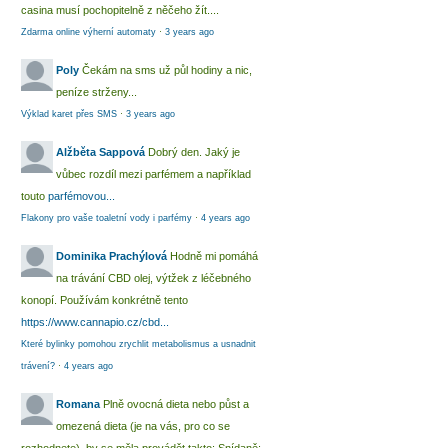
casina musí pochopitelně z něčeho žít....
Zdarma online výherní automaty
·
3 years ago
Poly
Čekám na sms už půl hodiny a nic,
peníze strženy...
Výklad karet přes SMS
·
3 years ago
Alžběta Sappová
Dobrý den. Jaký je
vůbec rozdíl mezi parfémem a například
touto
parfémovou...
Flakony pro vaše toaletní vody i parfémy
·
4 years ago
Dominika Prachýlová
Hodně mi pomáhá
na trávání CBD olej, výtžek z léčebného
konopí. Používám konkrétně tento
https://www.cannapio.cz/cbd...
Které bylinky pomohou zrychlit metabolismus a usnadnit
trávení?
·
4 years ago
Romana
Plně ovocná dieta nebo půst a
omezená dieta (je na vás, pro co se