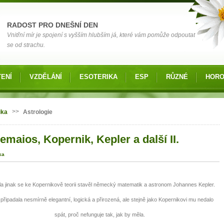
RADOST PRO DNEŠNÍ DEN
Vnitřní mír je spojení s vyšším hlubším já, které vám pomůže odpoutat
se od strachu.
ENÍ
VZDĚLÁNÍ
ESOTERIKA
ESP
RŮZNÉ
HOR
 zde
>>
ika
Astrologie
emaios, Kopernik, Kepler a další II.
ka
jinak se ke Kopernikově teorii stavěl německý matematik a astronom Johannes Kepler.
připadala nesmírně elegantní, logická a přirozená, ale stejně jako Kopernikovi mu nedalo
spát, proč nefunguje tak, jak by měla.