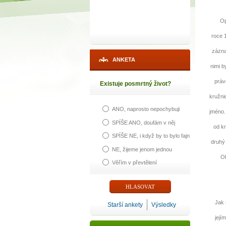
Opro
roce 
zázna
ANKETA
nimi b
práv
Existuje posmrtný život?
kružni
ANO, naprosto nepochybuji
jméno.
SPÍŠE ANO, doufám v něj
od kr
SPÍŠE NE, i když by to bylo fajn
druhý 
NE, žijeme jenom jednou
Ob
Věřím v převtělení
Jak se
Starší ankety
Výsledky
její