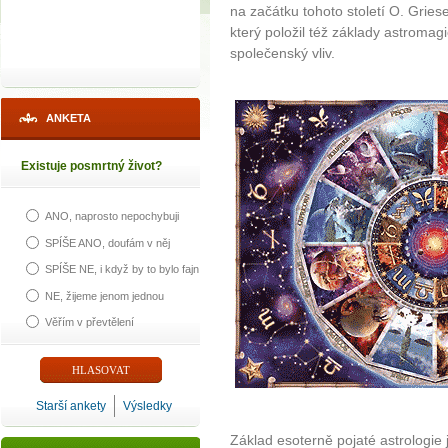
na začátku tohoto století O. Griese
který položil též základy astroma
společenský vliv.
ANKETA
Existuje posmrtný život?
ANO, naprosto nepochybuji
SPÍŠE ANO, doufám v něj
SPÍŠE NE, i když by to bylo fajn
NE, žijeme jenom jednou
Věřím v převtělení
Starší ankety
Výsledky
Základ esoterně pojaté astrologie j