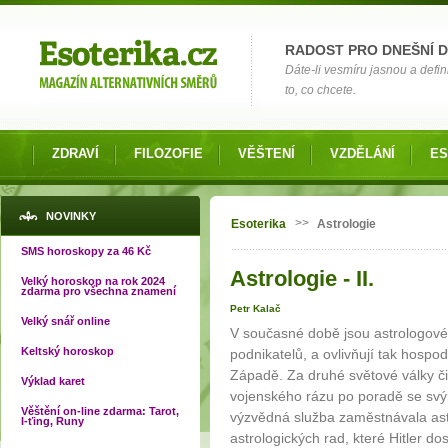
Možnosti výběru
RADOST PRO DNEŠNÍ 
Dáte-li vesmíru jasnou a defin
to, co chcete.
ZDRAVÍ
FILOZOFIE
VĚŠTENÍ
VZDĚLÁNÍ
ES
Jste zde
NOVINKY
>>
Esoterika
Astrologie
SMS horoskopy za 46 Kč
Astrologie - II.
Velký horoskop na rok 2024
zdarma pro všechna znamení
Petr Kalač
Velký snář online
V současné době jsou astrologové
Keltský horoskop
podnikatelů, a ovlivňují tak hospod
Západě. Za druhé světové války čini
Výklad karet
vojenského rázu po poradě se svý
Věštění on-line zdarma: Tarot,
výzvědná služba zaměstnávala astr
I-ťing, Runy
astrologických rad, které Hitler do