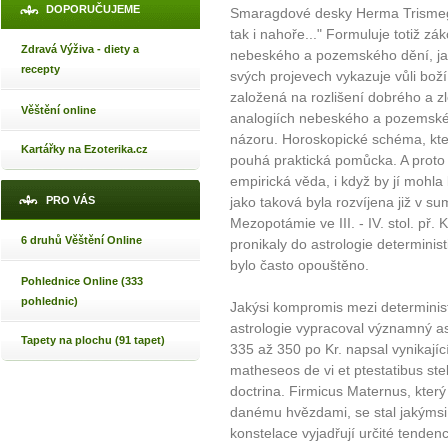
DOPORUČUJEME
Smaragdové desky Herma Trismegist
tak i nahoře..." Formuluje totiž zá
Zdravá Výživa - diety a
nebeského a pozemského dění, jak
recepty
svých projevech vykazuje vůli boží,
založená na rozlišení dobrého a zl
Věštění online
analogiích nebeského a pozemskéh
názoru. Horoskopické schéma, kter
Kartářky na Ezoterika.cz
pouhá praktická pomůcka. A proto 
empirická věda, i když by jí mohla 
PRO VÁS
jako taková byla rozvíjena již v s
Mezopotámie ve III. - IV. stol. př.
6 druhů Věštění Online
pronikaly do astrologie determinis
bylo často opouštěno.
Pohlednice Online (333
pohlednic)
Jakýsi kompromis mezi determinist
astrologie vypracoval významný as
Tapety na plochu (91 tapet)
335 až 350 po Kr. napsal vynikající
matheseos de vi et ptestatibus st
doctrina. Firmicus Maternus, kter
danému hvězdami, se stal jakýms
konstelace vyjadřují určité tendenc