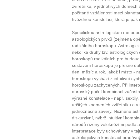
zvířetníku, v jednotlivých domech a
počítané vzdálenosti mezi planeta
hvězdnou konstelaci, která je pak 
Specifickou astrologickou metodou j
astrologických prvků (zejména opět
radikálního horoskopu. Astrologi
několika druhy tzv. astrologických
horoskopů radikálních pro budouc
sestavení horoskopu je přesné dat
den, měsíc a rok, jakož i místo - n
horoskopu vychází z intuitivní synt
horoskopu zachycených. Při interp
obrovský počet kombinací zúčastn
výrazné konstelace - např. sextily,
určitých znameních zvířetníku a v
jednoznačné závěry. Nicméně ast
diskurzivní, nýbrž intuitivní kombi
národů řízeny velekněžími podle as
interpretace byly uchovávány v taj
astrologických konstelací pradáv