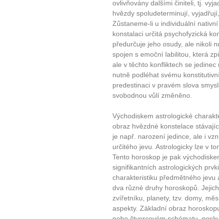
ovlivňovány dalšími činiteli, tj. vy
hvězdy spoludeterminují, vyjadřují
Zůstaneme-li u individuální nativn
konstalaci určitá psychofyzická kon
předurčuje jeho osudy, ale nikoli 
spojen s emoční labilitou, která způ
ale v těchto konfliktech se jedin
nutně podléhat svému konstitutiv
predestinaci v pravém slova smysl
svobodnou vůlí změněno.
Východiskem astrologické charakter
obraz hvězdné konstelace stávající
je např. narození jedince, ale i vz
určitého jevu. Astrologicky lze v to
Tento horoskop je pak východiskem
signifikantních astrologických pr
charakteristiku předmětného jevu a
dva různé druhy horoskopů. Jejich
zvířetníku, planety, tzv. domy, měsíč
aspekty. Základní obraz horoskopu
nebo čtvercovém schématu, posky