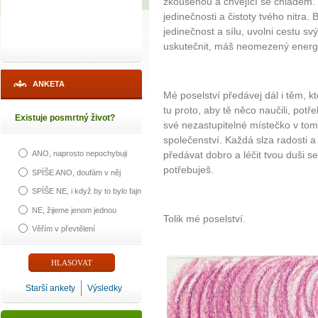
zkoušenou a chvějící se chladem.
jedinečnosti a čistoty tvého nitra.
jedinečnost a sílu, uvolni cestu s
uskutečnit, máš neomezený energeti
ANKETA
Mé poselství předávej dál i těm, kteř
tu proto, aby tě něco naučili, potř
Existuje posmrtný život?
své nezastupitelné místečko v t
společenství. Každá slza radosti 
předávat dobro a léčit tvou duši se 
ANO, naprosto nepochybuji
potřebuješ.
SPÍŠE ANO, doufám v něj
SPÍŠE NE, i když by to bylo fajn
NE, žijeme jenom jednou
Tolik mé poselství.
Věřím v převtělení
Starší ankety
Výsledky