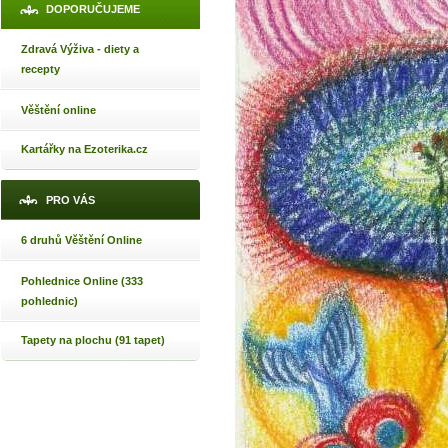
DOPORUČUJEME
Zdravá Výživa - diety a
recepty
Věštění online
Kartářky na Ezoterika.cz
PRO VÁS
6 druhů Věštění Online
Pohlednice Online (333
pohlednic)
Tapety na plochu (91 tapet)