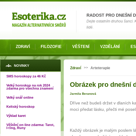
Možnosti výběru
RADOST PRO DNEŠNÍ 
Dejte ostatním druhou šanci.
lidé.
ZDRAVÍ
FILOZOFIE
VĚŠTENÍ
VZDĚLÁNÍ
ES
Jste zde
NOVINKY
>>
Zdraví
Arteterapie
SMS horoskopy za 46 Kč
Obrázek pro dnešní d
Velký horoskop na rok 2024
zdarma pro všechna znamení
Jarmila Beranová
Velký snář online
Dříve než budeš držet v dlaních ka
Keltský horoskop
moci předat lásku, přečti mé posel
Výklad karet
Věštění on-line zdarma: Tarot,
I-ťing, Runy
Každý obrázek je malým poslem lás