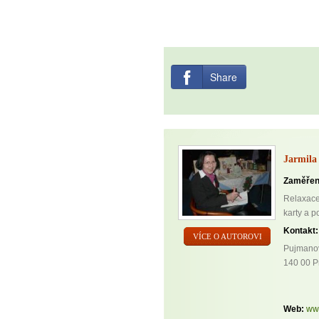
Share
Jarmila
Zaměřen
Relaxace,
karty a p
Kontakt:
VÍCE O AUTOROVI
Pujmano
140 00 P
Web:
www