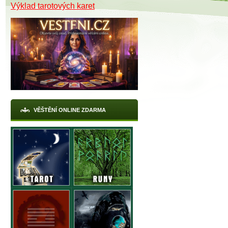
Výklad tarotových karet
X
VĚŠTĚNÍ ONLINE ZDARMA