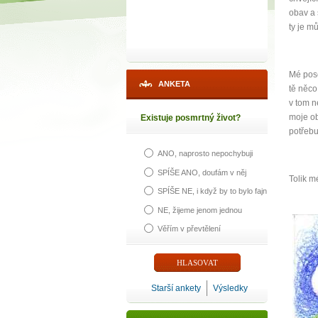
obav a 
ty je m
Mé posel
ANKETA
tě něco
v tom n
moje ob
Existuje posmrtný život?
potřebu
ANO, naprosto nepochybuji
1
SPÍŠE ANO, doufám v něj
Tolik m
SPÍŠE NE, i když by to bylo fajn
p
NE, žijeme jenom jednou
Věřím v převtělení
Máte poc
Starší ankety
Výsledky