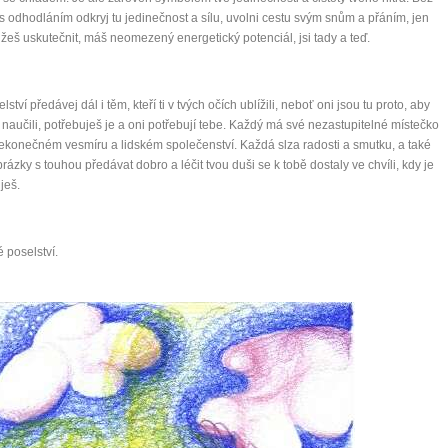
s odhodláním odkryj tu jedinečnost a sílu, uvolni cestu svým snům a přáním, jen
ůžeš uskutečnit, máš neomezený energetický potenciál, jsi tady a teď.
ství předávej dál i těm, kteří ti v tvých očích ublížili, neboť oni jsou tu proto, aby
 naučili, potřebuješ je a oni potřebují tebe. Každý má své nezastupitelné místečko
ekonečném vesmíru a lidském společenství. Každá slza radosti a smutku, a také
rázky s touhou předávat dobro a léčit tvou duši se k tobě dostaly ve chvíli, kdy je
ješ.
0 tipů pro zdravý a
é poselství.
lnohodnotný život
... všechny tipy zdarma.
it, že jste unaveni hned jak ráno vstanete?
Nemusí to tak být - ZJISTĚTE ZDARMA!