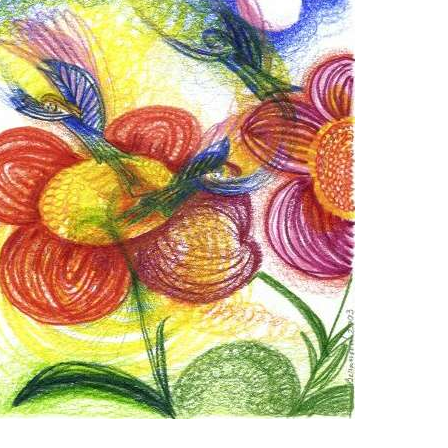
mít více energie každý den
vnést do života rovnováhu
být šťastnější
Nenávidíme spam stejně jako vy