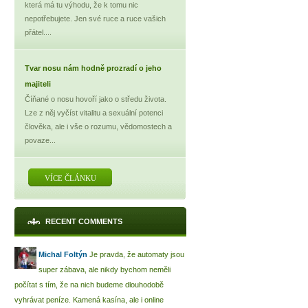
která má tu výhodu, že k tomu nic
nepotřebujete. Jen své ruce a ruce vašich
přátel....
Tvar nosu nám hodně prozradí o jeho
majiteli
Číňané o nosu hovoří jako o středu života.
Lze z něj vyčíst vitalitu a sexuální potenci
člověka, ale i vše o rozumu, vědomostech a
povaze...
VÍCE ČLÁNKU
RECENT COMMENTS
Michal Foltýn
Je pravda, že automaty jsou
super zábava, ale nikdy bychom neměli
počítat s tím, že na nich budeme dlouhodobě
vyhrávat peníze. Kamená kasína, ale i online