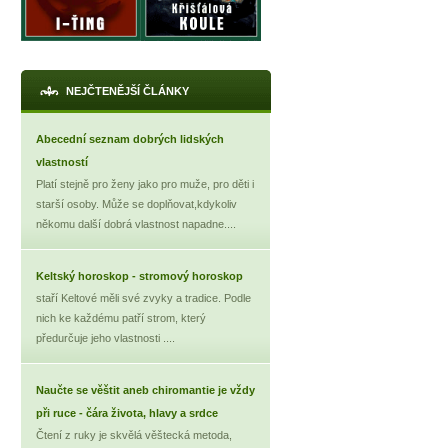
NEJČTENĚJŠÍ ČLÁNKY
Abecední seznam dobrých lidských
vlastností
Platí stejně pro ženy jako pro muže, pro děti i
starší osoby. Může se doplňovat,kdykoliv
někomu další dobrá vlastnost napadne....
Keltský horoskop - stromový horoskop
staří Keltové měli své zvyky a tradice. Podle
nich ke každému patří strom, který
předurčuje jeho vlastnosti ....
Naučte se věštit aneb chiromantie je vždy
při ruce - čára života, hlavy a srdce
Čtení z ruky je skvělá věštecká metoda,