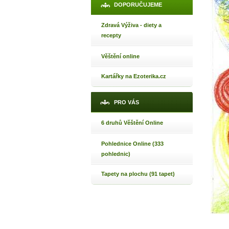
DOPORUČUJEME
Jak 
Jak 
Zdravá Výživa - diety a
Jak 
recepty
Věštění online
Kartářky na Ezoterika.cz
PRO VÁS
6 druhů Věštění Online
Pohlednice Online (333
pohlednic)
Tapety na plochu (91 tapet)