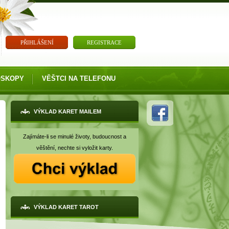
PŘIHLÁŠENÍ
REGISTRACE
OSKOPY
VĚŠTCI NA TELEFONU
VÝKLAD KARET MAILEM
Zajímáte-li se minulé životy, budoucnost a
věštění, nechte si vyložit karty.
VÝKLAD KARET TAROT