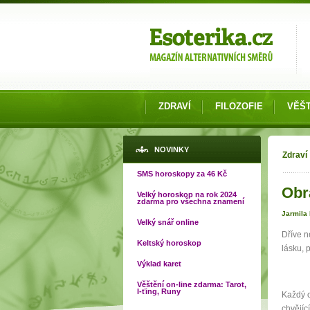
Možnosti výběru
ZDRAVÍ
FILOZOFIE
VĚŠT
Jste
NOVINKY
Zdraví
SMS horoskopy za 46 Kč
Obr
Velký horoskop na rok 2024
zdarma pro všechna znamení
Jarmila
Velký snář online
Dříve n
Keltský horoskop
lásku, 
Výklad karet
Věštění on-line zdarma: Tarot,
I-ťing, Runy
Každý o
chvějíc