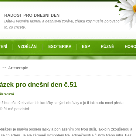
RADOST PRO DNEŠNÍ DEN
Dáte-li vesmíru jasnou a definitivní zprávu, zřídka kdy musíte bojovat o
to, co chcete.
ENÍ
VZDĚLÁNÍ
ESOTERIKA
ESP
RŮZNÉ
HOR
 zde
>>
Arteterapie
ázek pro dnešní den č.51
 Beranová
ež budeš držet v dlaních kartičky s mými obrázky a já ti tak budu moci předat
přečti mé poselství:
brázek je malým poslem lásky a pohlazením pro tvou duši, jakkoliv zkoušenou a
í se chladem. Je ale zároveň symbolem tvé jedinečnosti a čistoty tvého nitra. Bez