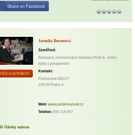
Share on Facebook
Jarmila Beranová
Zaměření:
Relaxace, harmonizace metodou Reiki II., Arollo,
karty a poradenství
Kontakt:
VÍCE O AUTOROVI
Pujmanové 881/27
140 00 Praha 4
Web:
www.pastelovysvet.cz
Telefon:
606 118 857
ší články autora