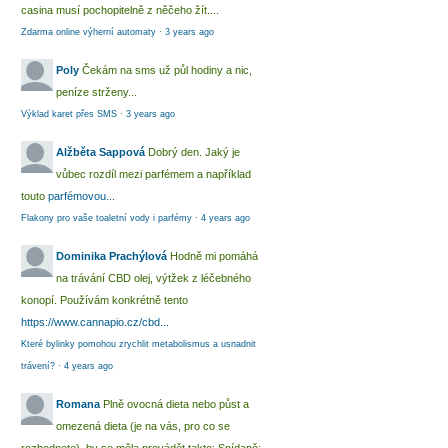
casina musí pochopitelně z něčeho žít....
Zdarma online výherní automaty
·
3 years ago
Poly
Čekám na sms už půl hodiny a nic,
peníze strženy...
Výklad karet přes SMS
·
3 years ago
Alžběta Sappová
Dobrý den. Jaký je
vůbec rozdíl mezi parfémem a například
touto
parfémovou...
Flakony pro vaše toaletní vody i parfémy
·
4 years ago
Dominika Prachýlová
Hodně mi pomáhá
na trávání CBD olej, výtžek z léčebného
konopí. Používám konkrétně tento
https://www.cannapio.cz/cbd...
Které bylinky pomohou zrychlit metabolismus a usnadnit
trávení?
·
4 years ago
Romana
Plně ovocná dieta nebo půst a
omezená dieta (je na vás, pro co se