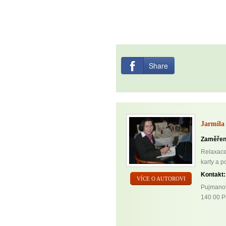
Share
Jarmila
Zaměřen
Relaxace,
karty a p
Kontakt:
VÍCE O AUTOROVI
Pujmano
140 00 P