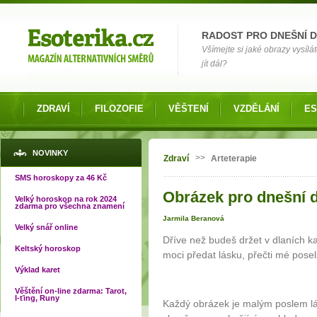
Možnosti výběru
RADOST PRO DNEŠNÍ 
Všímejte si jaké obrazy vysílá
jít dál?
ZDRAVÍ
FILOZOFIE
VĚŠTENÍ
VZDĚLÁNÍ
ES
Jste zde
NOVINKY
>>
Zdraví
Arteterapie
SMS horoskopy za 46 Kč
Obrázek pro dnešní d
Velký horoskop na rok 2024
zdarma pro všechna znamení
Jarmila Beranová
Velký snář online
Dříve než budeš držet v dlaních ka
Keltský horoskop
moci předat lásku, přečti mé posel
Výklad karet
Věštění on-line zdarma: Tarot,
I-ťing, Runy
Každý obrázek je malým poslem lás