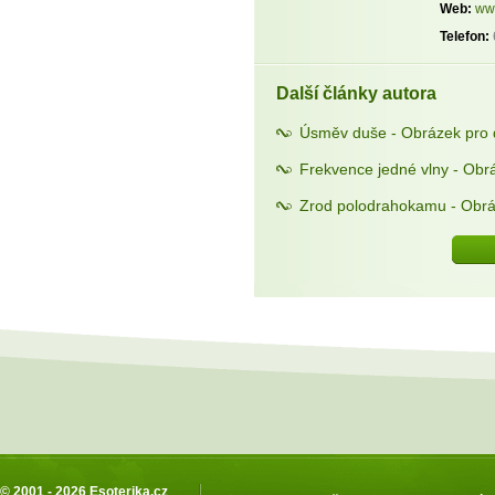
Web:
www
Telefon:
Další články autora
Úsměv duše - Obrázek pro 
Frekvence jedné vlny - Obr
Zrod polodrahokamu - Obrá
© 2001 - 2026
Esoterika.cz