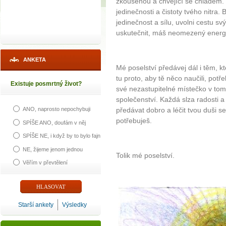
zkoušenou a chvějící se chladem.
jedinečnosti a čistoty tvého nitra.
jedinečnost a sílu, uvolni cestu s
uskutečnit, máš neomezený energeti
ANKETA
Mé poselství předávej dál i těm, kteř
tu proto, aby tě něco naučili, potř
Existuje posmrtný život?
své nezastupitelné místečko v t
společenství. Každá slza radosti 
předávat dobro a léčit tvou duši se 
ANO, naprosto nepochybuji
potřebuješ.
SPÍŠE ANO, doufám v něj
SPÍŠE NE, i když by to bylo fajn
NE, žijeme jenom jednou
Tolik mé poselství.
Věřím v převtělení
Starší ankety
Výsledky