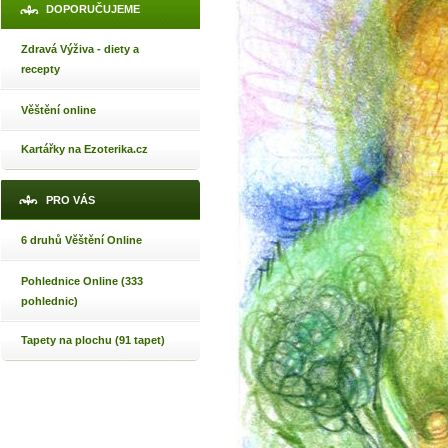
DOPORUČUJEME
Zdravá Výživa - diety a
recepty
Věštění online
Kartářky na Ezoterika.cz
PRO VÁS
6 druhů Věštění Online
Pohlednice Online (333
pohlednic)
Tapety na plochu (91 tapet)