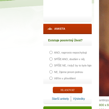
ANKETA
Existuje posmrtný život?
ANO, naprosto nepochybuji
1
SPÍŠE ANO, doufám v něj
SPÍŠE NE, i když by to bylo fajn
p
NE, žijeme jenom jednou
Věřím v převtělení
Máte poc
Starší ankety
Výsledky
antilop
800 x 