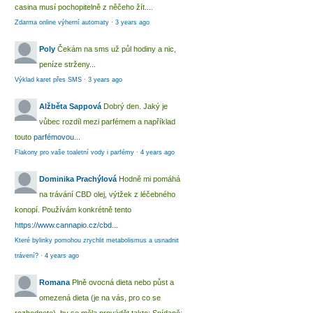
casina musí pochopitelně z něčeho žít....
Zdarma online výherní automaty
·
3 years ago
Poly
Čekám na sms už půl hodiny a nic,
peníze strženy...
Výklad karet přes SMS
·
3 years ago
Alžběta Sappová
Dobrý den. Jaký je
vůbec rozdíl mezi parfémem a například
touto
parfémovou...
Flakony pro vaše toaletní vody i parfémy
·
4 years ago
Dominika Prachýlová
Hodně mi pomáhá
na trávání CBD olej, výtžek z léčebného
konopí. Používám konkrétně tento
https://www.cannapio.cz/cbd...
Které bylinky pomohou zrychlit metabolismus a usnadnit
trávení?
·
4 years ago
Romana
Plně ovocná dieta nebo půst a
omezená dieta (je na vás, pro co se