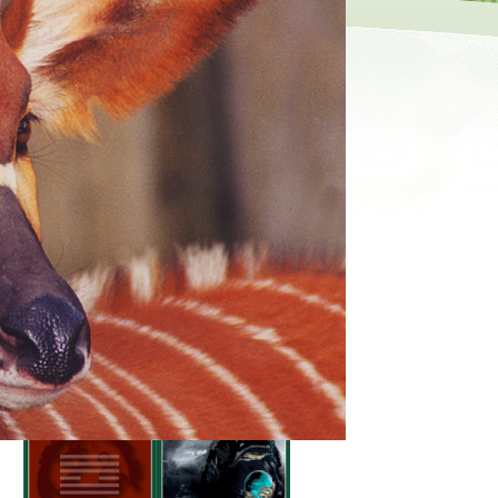
Výklad tarotových karet
X
VĚŠTĚNÍ ONLINE ZDARMA