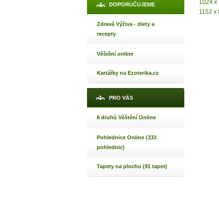
Jak 
1024 x
DOPORUČUJEME
1152 x
Jak 
Zdravá Výživa - diety a
Jak 
recepty
Věštění online
Kartářky na Ezoterika.cz
PRO VÁS
6 druhů Věštění Online
Pohlednice Online (333
pohlednic)
Tapety na plochu (91 tapet)