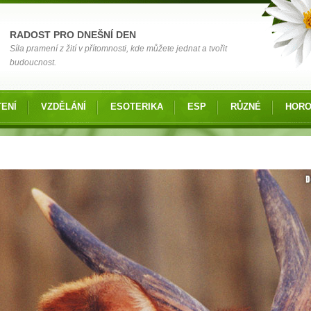
RADOST PRO DNEŠNÍ DEN
Síla pramení z žití v přítomnosti, kde můžete jednat a tvořit
budoucnost.
ENÍ
VZDĚLÁNÍ
ESOTERIKA
ESP
RŮZNÉ
HOR
 zde