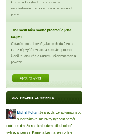
která má tu výhodu, že k tomu nic
nepotřebujete. Jen své ruce a ruce vašich
přátel....
Tvar nosu nám hodně prozradí o jeho
majiteli
Číňané o nosu hovoří jako o středu života.
Lze z něj vyčíst vitalitu a sexuální potenci
člověka, ale i vše o rozumu, vědomostech a
povaze...
VÍCE ČLÁNKU
RECENT COMMENTS
Michal Foltýn
Je pravda, že automaty jsou
super zábava, ale nikdy bychom neměli
počítat s tím, že na nich budeme dlouhodobě
vyhrávat peníze. Kamená kasína, ale i online