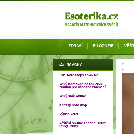
Možnosti výběru
ZDRAVÍ
FILOZOFIE
VĚŠT
Jste
>
NOVINKY
>
SMS horoskopy za 46 Kč
Velký horoskop na rok 2024
zdarma pro všechna znamení
Velký snář online
Keltský horoskop
Výklad karet
Věštění on-line zdarma: Tarot,
I-ťing, Runy