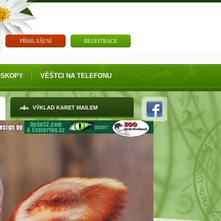
PŘIHLÁŠENÍ
REGISTRACE
OSKOPY
VĚŠTCI NA TELEFONU
VÝKLAD KARET MAILEM
Zajímáte-li se minulé životy, budoucnost a
věštění, nechte si vyložit karty.
VÝKLAD KARET TAROT