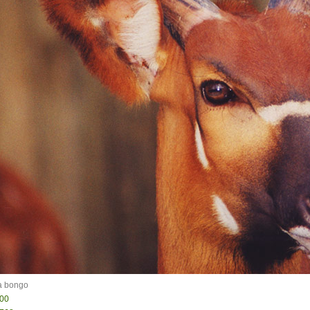
0 tipů pro zdravý a
lnohodnotný život
... všechny tipy zdarma.
it, že jste unaveni hned jak ráno vstanete?
Nemusí to tak být - ZJISTĚTE ZDARMA!
a bongo
600