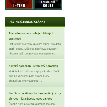
NEJČTENĚJŠÍ ČLÁNKY
Abecední seznam dobrých lidských
vlastností
Platí stejně pro ženy jako pro muže, pro děti i
starší osoby. Může se doplňovat,kdykoliv
někomu další dobrá vlastnost napadne....
Keltský horoskop - stromový horoskop
staří Keltové měli své zvyky a tradice. Podle
nich ke každému patří strom, který
předurčuje jeho vlastnosti ....
Naučte se věštit aneb chiromantie je vždy
při ruce - čára života, hlavy a srdce
Čtení z ruky je skvělá věštecká metoda,