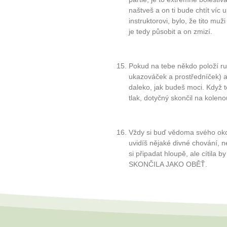
naštveš a on ti bude chtít víc ubl
instruktorovi, bylo, že tito mu
je tedy působit a on zmizí.
Pokud na tebe někdo položí ruc
ukazováček a prostředníček) a
daleko, jak budeš moci. Když t
tlak, dotyčný skončil na koleno
Vždy si buď vědoma svého oko
uvidíš nějaké divné chování, n
si připadat hloupě, ale cíti
SKONČILA JAKO OBĚŤ.