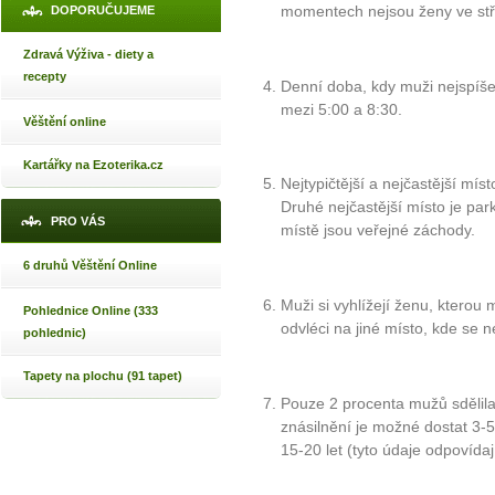
momentech nejsou ženy ve st
DOPORUČUJEME
Zdravá Výživa - diety a
recepty
Denní doba, kdy muži nejspíše 
mezi 5:00 a 8:30.
Věštění online
Kartářky na Ezoterika.cz
Nejtypičtější a nejčastější mís
Druhé nejčastější místo je par
PRO VÁS
místě jsou veřejné záchody.
6 druhů Věštění Online
Muži si vyhlížejí ženu, kterou
Pohlednice Online (333
odvléci na jiné místo, kde se 
pohlednic)
Tapety na plochu (91 tapet)
Pouze 2 procenta mužů sdělila
znásilnění je možné dostat 3-5 
15-20 let (tyto údaje odpovíd