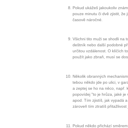
Pokud ukážeš jakoukoliv známku
pouze minutu či dvě zjistit, že
časově náročné.
Všichni tito muži se shodli na 
deštník nebo další podobné př
určitou vzdálenost. O klíčích t
použít jako zbraň, musí se dos
Několik obranných mechanismů,
tebou někdo jde po ulici, v gar
a zeptej se ho na něco, např. k
popovídej "to je hrůza, jaké je
apod. Tím zjistíš, jak vypadá a
10 tipů p
zároveň tím ztratíš přitažlivost
plnohodn
Pokud někdo přichází směrem k