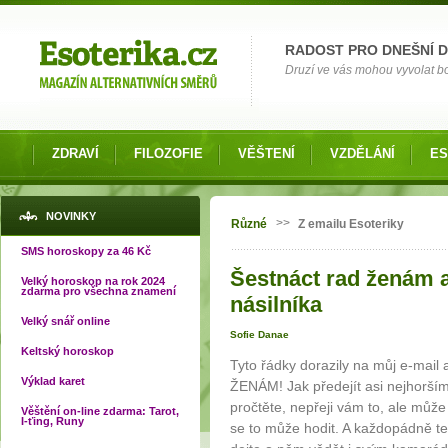
Možnosti výběru
RADOST PRO DNEŠNÍ 
Druzí ve vás mohou vyvolat bol
ZDRAVÍ
FILOZOFIE
VĚŠTENÍ
VZDĚLÁNÍ
ES
Jste zde
NOVINKY
>>
Různé
Z emailu Esoteriky
SMS horoskopy za 46 Kč
Šestnáct rad ženám a
Velký horoskop na rok 2024
zdarma pro všechna znamení
násilníka
Velký snář online
Sofie Danae
Keltský horoskop
Tyto řádky dorazily na můj e-mail 
Výklad karet
ŽENÁM! Jak předejít asi nejhoršímu
pročtěte, nepřeji vám to, ale může
Věštění on-line zdarma: Tarot,
I-ťing, Runy
se to může hodit. A každopádně ten