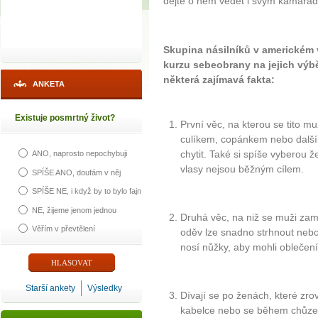
dejte o něm vědět i svým kamará
Skupina násilníků v americkém 
kurzu sebeobrany na jejich výbě
některá zajímavá fakta:
ANKETA
Existuje posmrtný život?
První věc, na kterou se tito mu
culíkem, copánkem nebo dalš
chytit. Také si spíše vyberou 
ANO, naprosto nepochybuji
vlasy nejsou běžným cílem.
SPÍŠE ANO, doufám v něj
SPÍŠE NE, i když by to bylo fajn
NE, žijeme jenom jednou
Druhá věc, na niž se muži zaměř
Věřím v převtělení
oděv lze snadno strhnout nebo
nosí nůžky, aby mohli oblečení
Starší ankety
Výsledky
Dívají se po ženách, které zro
kabelce nebo se během chůze 