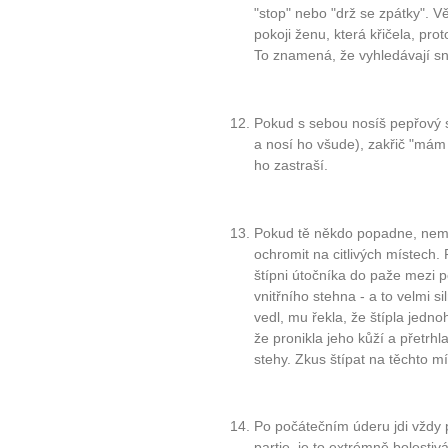
... všechny
"stop" nebo "drž se zpátky". Vě
pokoji ženu, která křičela, pro
To znamená, že vyhledávají sn
Máte pocit, že jste unaveni hn
Ne
Pokud s sebou nosíš pepřový s
Jak mít více energie každ
a nosí ho všude), zakřič "mám 
Jak vnést do života rovno
ho zastraší.
Jak být šťastnější
Pokud tě někdo popadne, nemů
ochromit na citlivých místech.
štípni útočníka do paže mezi 
vnitřního stehna - a to velmi s
vedl, mu řekla, že štípla jedn
že pronikla jeho kůží a přetrh
stehy. Zkus štípat na těchto mí
Po počátečním úderu jdi vždy 
partie, je to extrémně bolestiv