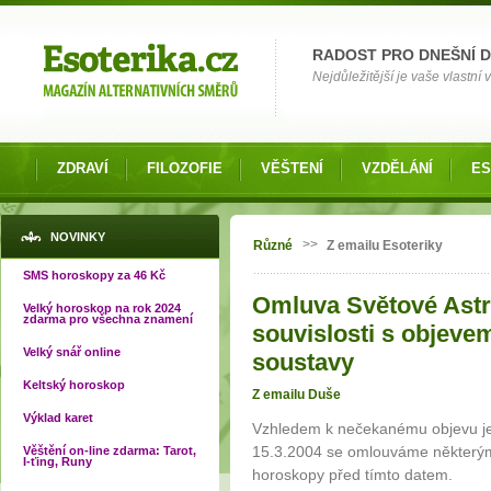
Možnosti výběru
RADOST PRO DNEŠNÍ 
Nejdůležitější je vaše vlastní
ZDRAVÍ
FILOZOFIE
VĚŠTENÍ
VZDĚLÁNÍ
ES
Jste zde
NOVINKY
>>
Různé
Z emailu Esoteriky
SMS horoskopy za 46 Kč
Omluva Světové Astr
Velký horoskop na rok 2024
zdarma pro všechna znamení
souvislosti s objeve
Velký snář online
soustavy
Keltský horoskop
Z emailu Duše
Výklad karet
Vzhledem k nečekanému objevu je
15.3.2004 se omlouváme některým k
Věštění on-line zdarma: Tarot,
I-ťing, Runy
horoskopy před tímto datem.