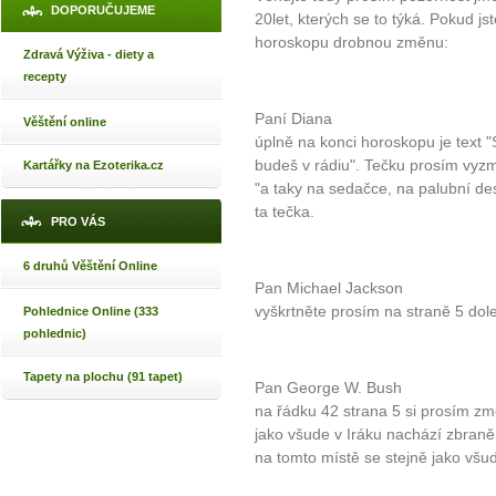
DOPORUČUJEME
20let, kterých se to týká. Pokud j
horoskopu drobnou změnu:
Zdravá Výživa - diety a
recepty
Paní Diana
Věštění online
úplně na konci horoskopu je text 
budeš v rádiu". Tečku prosím vyzm
Kartářky na Ezoterika.cz
"a taky na sedačce, na palubní de
ta tečka.
PRO VÁS
6 druhů Věštění Online
Pan Michael Jackson
vyškrtněte prosím na straně 5 dol
Pohlednice Online (333
pohlednic)
Tapety na plochu (91 tapet)
Pan George W. Bush
na řádku 42 strana 5 si prosím zm
jako všude v Iráku nachází zbran
na tomto místě se stejně jako vš