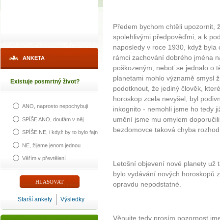
Předem bychom chtěli upozornit, 
spolehlivými předpověďmi, a k pod
naposledy v roce 1930, když byla 
rámci zachování dobrého jména na
ANKETA
poškozeným, neboť se jednalo o těl
planetami mohlo významě smysl ž
Existuje posmrtný život?
podotknout, že jediný člověk, kte
horoskop zcela nevyšel, byl podiv
ANO, naprosto nepochybuji
inkognito - nemohli jsme ho tedy ji
umění jsme mu omylem doporučili v
SPÍŠE ANO, doufám v něj
bezdomovce taková chyba rozhodně
SPÍŠE NE, i když by to bylo fajn
NE, žijeme jenom jednou
Věřím v převtělení
Letošní objevení nové planety už t
bylo vydávání nových horoskopů z
opravdu nepodstatné.
Starší ankety
Výsledky
Věnujte tedy prosím pozornost j