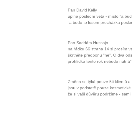
Pan David Kelly
úplně poslední věta - místo "a bu
"a bude to lesem procházka posled
Pan Saddám Hussajn
na řádku 66 strana 14 si prosím ve
škrtněte předponu "ne". O dva ods
prohlídka tento rok nebude nutná"
Změna se týká pouze 5ti klientů a
jsou v podstatě pouze kosmetick
že si vaši důvěru podržíme - sami v