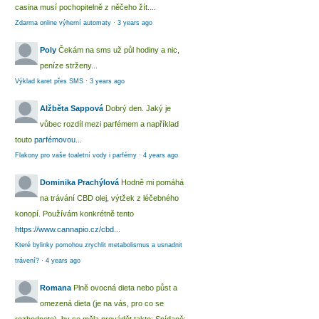
casina musí pochopitelně z něčeho žít....
Zdarma online výherní automaty
·
3 years ago
Poly
Čekám na sms už půl hodiny a nic,
peníze strženy...
Výklad karet přes SMS
·
3 years ago
Alžběta Sappová
Dobrý den. Jaký je
vůbec rozdíl mezi parfémem a například
touto
parfémovou...
Flakony pro vaše toaletní vody i parfémy
·
4 years ago
Dominika Prachýlová
Hodně mi pomáhá
na trávání CBD olej, výtžek z léčebného
konopí. Používám konkrétně tento
https://www.cannapio.cz/cbd...
Které bylinky pomohou zrychlit metabolismus a usnadnit
trávení?
·
4 years ago
Romana
Plně ovocná dieta nebo půst a
omezená dieta (je na vás, pro co se