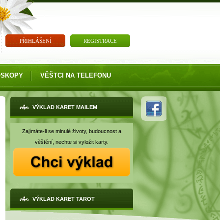
PŘIHLÁŠENÍ
REGISTRACE
OSKOPY
VĚŠTCI NA TELEFONU
VÝKLAD KARET MAILEM
Zajímáte-li se minulé životy, budoucnost a
věštění, nechte si vyložit karty.
VÝKLAD KARET TAROT