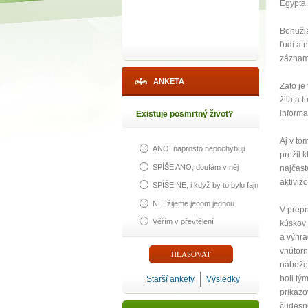
Egypta.
Bohužia
ľudí a 
záznam 
ANKETA
Zato je
žila a 
informa
Existuje posmrtný život?
Aj v to
ANO, naprosto nepochybuji
prežil 
SPÍŠE ANO, doufám v něj
najčast
aktiviz
SPÍŠE NE, i když by to bylo fajn
NE, žijeme jenom jednou
V prepn
Věřím v převtělení
kúskov 
a výhra
vnútorn
nábožen
boli tý
Starší ankety
Výsledky
prikazo
čudesn