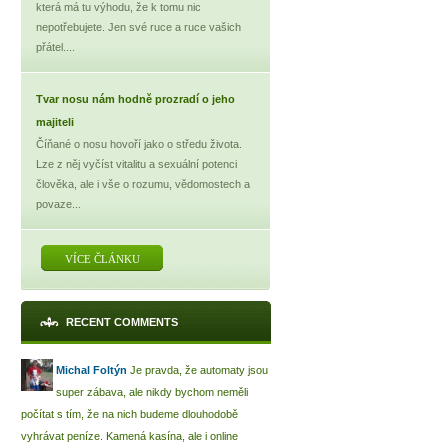
která má tu výhodu, že k tomu nic
nepotřebujete. Jen své ruce a ruce vašich
přátel....
Tvar nosu nám hodně prozradí o jeho
majiteli
Číňané o nosu hovoří jako o středu života.
Lze z něj vyčíst vitalitu a sexuální potenci
člověka, ale i vše o rozumu, vědomostech a
povaze...
VÍCE ČLÁNKU
RECENT COMMENTS
Michal Foltýn
Je pravda, že automaty jsou
super zábava, ale nikdy bychom neměli
počítat s tím, že na nich budeme dlouhodobě
vyhrávat peníze. Kamená kasína, ale i online