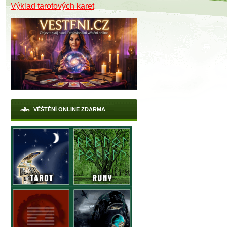
Výklad tarotových karet
VĚŠTĚNÍ ONLINE ZDARMA