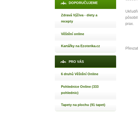
DOPORUČUJEME
Ukľudňu
Zdravá Výživa - diety a
pôsobil
recepty
prax.
Věštění online
Kartářky na Ezoterika.cz
Převzat
PRO VÁS
6 druhů Věštění Online
Pohlednice Online (333
pohlednic)
Tapety na plochu (91 tapet)