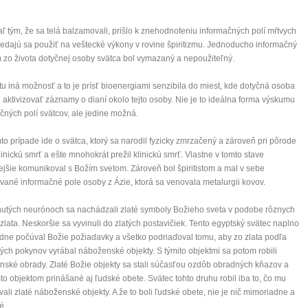
ľ tým, že sa telá balzamovali, prišlo k znehodnoteniu informačných polí mŕtvych
nedajú sa použiť na veštecké výkony v rovine špiritizmu. Jednoducho informačný
zo života dotyčnej osoby svätca bol vymazaný a nepoužiteľný.
 tu iná možnosť a to je prísť bioenergiami senzibila do miest, kde dotyčná osoba
tu aktivizovať záznamy o dianí okolo tejto osoby. Nie je to ideálna forma výskumu
čných polí svätcov, ale jedine možná.
mto prípade ide o svätca, ktorý sa narodil fyzicky zmrzačený a zároveň pri pôrode
klinickú smrť a ešte mnohokrát prežil klinickú smrť. Vlastne v tomto stave
ejšie komunikoval s Božím svetom. Zároveň bol špiritistom a mal v sebe
ované informačné pole osoby z Ázie, ktorá sa venovala metalurgii kovov.
utých neurónoch sa nachádzali zlaté symboly Božieho sveta v podobe rôznych
zlata. Neskoršie sa vyvinuli do zlatých postavičiek. Tento egyptský svätec naplno
dne počúval Božie požiadavky a všetko podriaďoval tomu, aby zo zlata podľa
ých pokynov vyrábal náboženské objekty. S týmito objektmi sa potom robili
ské obrady. Zlaté Božie objekty sa stali súčasťou ozdôb obradných kňazov a
mto objektom prinášané aj ľudské obete. Svätec tohto druhu robil iba to, čo mu
vali zlaté náboženské objekty. A že to boli ľudské obete, nie je nič mimoriadne a
é.