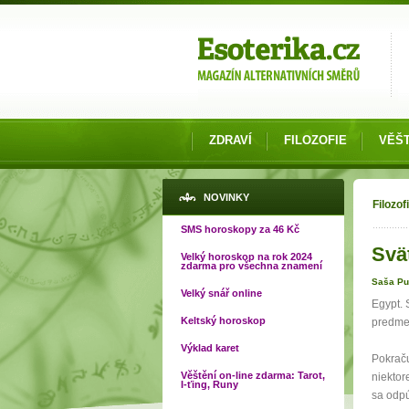
Možnosti výběru
ZDRAVÍ
FILOZOFIE
VĚŠT
Jste
NOVINKY
Filozof
SMS horoskopy za 46 Kč
Svä
Velký horoskop na rok 2024
zdarma pro všechna znamení
Saša Pu
Velký snář online
Egypt. 
Keltský horoskop
predmet
Výklad karet
Pokraču
Věštění on-line zdarma: Tarot,
niektor
I-ťing, Runy
sa odpú