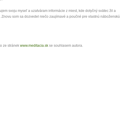
jem svoju myseľ a uzatváram informácie z miest, kde dotyčný svätec žil a
. Znovu som sa dozvedel niečo zaujímavé a poučné pre vlastnú náboženskú
o ze stránek
www.meditacia.sk
se souhlasem autora.