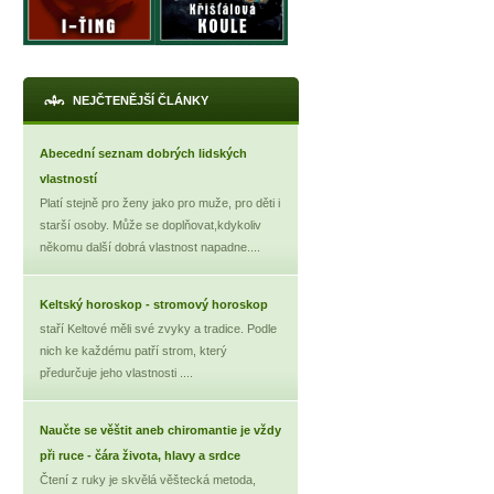
NEJČTENĚJŠÍ ČLÁNKY
Abecední seznam dobrých lidských
vlastností
Platí stejně pro ženy jako pro muže, pro děti i
starší osoby. Může se doplňovat,kdykoliv
někomu další dobrá vlastnost napadne....
Keltský horoskop - stromový horoskop
staří Keltové měli své zvyky a tradice. Podle
nich ke každému patří strom, který
předurčuje jeho vlastnosti ....
Naučte se věštit aneb chiromantie je vždy
při ruce - čára života, hlavy a srdce
Čtení z ruky je skvělá věštecká metoda,