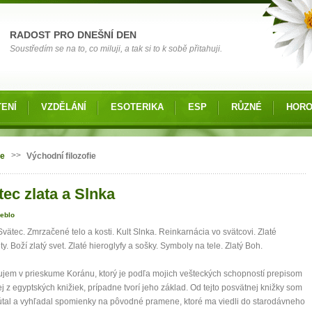
RADOST PRO DNEŠNÍ DEN
Soustředím se na to, co miluji, a tak si to k sobě přitahuji.
ENÍ
VZDĚLÁNÍ
ESOTERIKA
ESP
RŮZNÉ
HOR
 zde
>>
ie
Východní filozofie
tec zlata a Slnka
eblo
Svätec. Zmrzačené telo a kosti. Kult Slnka. Reinkarnácia vo svätcovi. Zlaté
y. Boží zlatý svet. Zlaté hieroglyfy a sošky. Symboly na tele. Zlatý Boh.
jem v prieskume Koránu, ktorý je podľa mojich vešteckých schopností prepisom
ej z egyptských knižiek, prípadne tvorí jeho základ. Od tejto posvätnej knižky som
tal a vyhľadal spomienky na pôvodné pramene, ktoré ma viedli do starodávneho