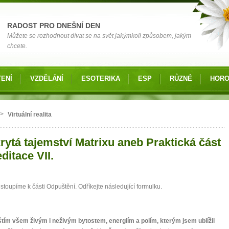
RADOST PRO DNEŠNÍ DEN
Můžete se rozhodnout dívat se na svět jakýmkoli způsobem, jakým
chcete.
ENÍ
VZDĚLÁNÍ
ESOTERIKA
ESP
RŮZNÉ
HOR
 zde
>
Virtuální realita
rytá tajemství Matrixu aneb Praktická část
ditace VII.
istoupíme k části Odpuštění. Odříkejte následující formulku.
tím všem živým i neživým bytostem, energiím a polím, kterým jsem ublížil