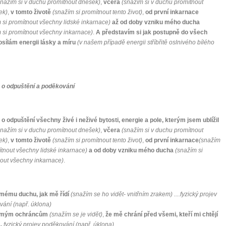
nažím si v duchu promítnout dnešek)
,
včera
(snažím si v duchu promítnout
ek)
,
v tomto životě
(snažím si promítnout tento život)
,
od první inkarnace
 si promítnout všechny lidské inkarnace)
až od doby vzniku mého ducha
 si promítnout všechny inkarnace)
.
A představím si jak postupně do všech
osílám energii lásky a míru
(v našem případě energii stříbřitě oslnivého bílého
 o odpuštění a poděkování
o odpuštění všechny živé i neživé bytosti, energie a pole, kterým jsem ublížil
nažím si v duchu promítnout dnešek)
,
včera
(snažím si v duchu promítnout
ek)
,
v tomto životě
(snažím si promítnout tento život)
,
od první inkarnace
(snažím
ítnout všechny lidské inkarnace)
a od doby vzniku mého ducha
(snažím si
out všechny inkarnace)
.
 mému duchu, jak mě řídí
(snažím se ho vidět- vnitřním zrakem) ....fyzický projev
ání (např. úklona)
 mým ochráncům
(snažím se je vidět)
,
že mě chrání před všemi, kteří mi chtějí
.
fyzický projev poděkování (např. úklona).