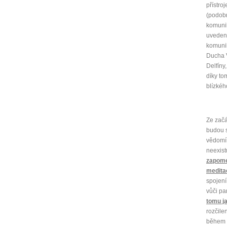
přístro
(podobn
komunik
uveden 
komunik
Ducha V
Delfíny
díky to
blízkéh
Ze začá
budou s
vědomí 
neexist
zapome
medita
spojení
vůči pa
tomu ja
rozčile
během m