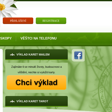
PŘIHLÁŠENÍ
REGISTRACE
OSKOPY
VĚŠTCI NA TELEFONU
VÝKLAD KARET MAILEM
Zajímáte-li se minulé životy, budoucnost a
věštění, nechte si vyložit karty.
VÝKLAD KARET TAROT