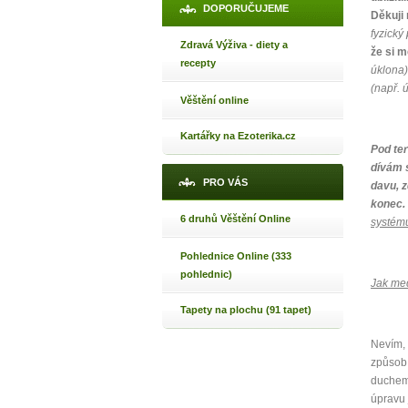
DOPORUČUJEME
Děkuji
fyzický
Zdravá Výživa - diety a
že si m
recepty
úklona)
(např. 
Věštění online
Kartářky na Ezoterika.cz
Pod ter
dívám s
PRO VÁS
davu, z
konec.
6 druhů Věštění Online
systém
Pohlednice Online (333
pohlednic)
Jak med
Tapety na plochu (91 tapet)
Nevím, 
způsob,
duchem
úpravu 