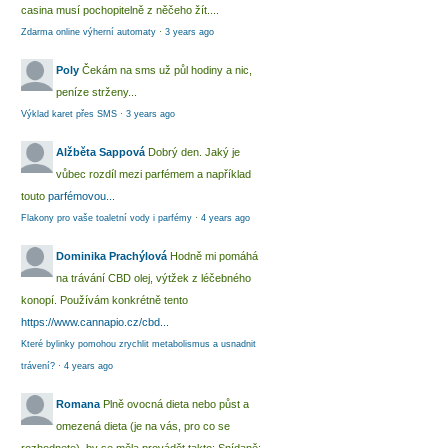
casina musí pochopitelně z něčeho žít....
Zdarma online výherní automaty
·
3 years ago
Poly
Čekám na sms už půl hodiny a nic,
peníze strženy...
Výklad karet přes SMS
·
3 years ago
Alžběta Sappová
Dobrý den. Jaký je
vůbec rozdíl mezi parfémem a například
touto
parfémovou...
Flakony pro vaše toaletní vody i parfémy
·
4 years ago
Dominika Prachýlová
Hodně mi pomáhá
na trávání CBD olej, výtžek z léčebného
konopí. Používám konkrétně tento
https://www.cannapio.cz/cbd...
Které bylinky pomohou zrychlit metabolismus a usnadnit
trávení?
·
4 years ago
Romana
Plně ovocná dieta nebo půst a
omezená dieta (je na vás, pro co se