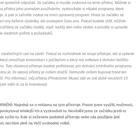
at společně odpočatí. Ze začátku si musíte zvyknout na tento přístroj. Můžete si
na přístroj jeho pomalým používáním, vyzkoušejte si nějaké programy, které
e, a pak si začněte zvykat na onen upravený program. Hned ze začátku se
ví ony kýžené výsledky, ale postupem času ano. Pokud budete chtít, můžete
t přístroj ze začátku častěji, např. každý den nebo obden a později si upravíte
le vlastních potřeb a požadavků.
 závěrečných rad na závěr. Pokud se rozhodnete ke koupi přístroje, tak si vyberte
který umožňuje komunikaci s počítačem a který má software k dohrání dalšího
u. Tuto vlastnost přístroje budete potřebovat, pro dohrání zmíněného programu.
ou je, že takový přístroj je ovšem dražší. Nemusíte ovšem kupovat hned ten
ší. Pro informaci, můj přístroj (Photosonic Muse) stál ve své době necelých 10
ale stálo to za to investovat).
NĚNÍ: Nejedná se o reklamu na tyto přístroje. Pouze jsme využili, možnosti,
poskytoval tehdejší trh a vyzkoušeli to. Nevěděli jsme ze začátku jestli to
ale vyšlo to. Kde si seženete podobné přístroje nebo zda použijete jiné
ti, nechám plně na Vaší svobodné volbě.