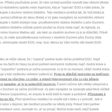
jem. Přístroj používáme proto, že nám rychleji pomůže navodit stav vědomí (theta)
ý hlubokému spánku nebo hypnóze), kdy je "vypnuto" EGO a máte jistotu, že
ujete s duchem Vašeho blízkého. Tato meditace probíhá tak, že Váš blízký je
pomocí přístroje do stavu (theta) a Vy (jako navigátor) za normálního vědomí
ujete s Vaším blízkým resp. prostřednictvím Vašeho blízkého s jeho Duchem.
ašeho blízkého můžete potom posílat na různá místa např. do Agharty, za
, mimo hranice Matrixu atd., ale také za vlastním duchem (a to je důležité). Právě
mu, že máte zprostředkovaný rozhovor s vlastním Duchem přes Ducha Vaše
o, eliminujete vlastní EGO, resp. iluzi, kterou by Vám mohlo dát vlastní EGO.
tku se může stávat, že i "uspaný" partner bude občas podléhat EGU. Např.
e mu tlačit do hlavy na první pohled nesmyslné myšlenky např. modrá kráva a
"uspaného" partnera je začne posuzovat, co je to za nesmysl, vždyť modrá kráva
uje a tuto myšlenku neřekne (zatlumí ji).
Proto je důležité nemyslet na logičnost,
nout na všechno, co znáte, a mluvit (interpretovat) vše co vás během
ce napadne, ať je to sebevětší nesmysl.
Časem začnou tyto efekty ustupovat a
 s Duchem se začne pročišťovat. Vy jako navigátor se vyvarujte jakýchkoli výčitek
rtnerovi (uspanému), ve smyslu to kvůli tobě to nejde a podobně.
Přistupujte k
ko ke hře.
Před společnou meditací se snažte být v klidu a v pohodě. Jste-li
ní nebo v depresi, tak meditaci posuňte na někdy jindy. Pokud Vám partner
editace usne, nechejte ho, ať se prospí. Možná bude lepší, když budete