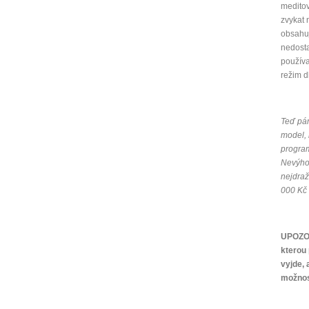
meditov
zvykat 
obsahuj
nedosta
používa
režim d
Teď pár
model, 
program
Nevýhod
nejdraž
000 Kč (
UPOZOR
kterou 
vyjde, 
možnos