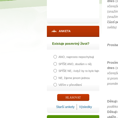
dnes
(
s
včerejš
(
snažím
(snažím
částí p
světla)
ANKETA
Existuje posmrtný život?
Prosba
ANO, naprosto nepochybuji
Prosím 
SPÍŠE ANO, doufám v něj
dnes
(
s
SPÍŠE NE, i když by to bylo fajn
včerejš
NE, žijeme jenom jednou
si prom
promítn
Věřím v převtělení
Děkuji
poděkov
Starší ankety
Výsledky
Děkuji
ublížit...