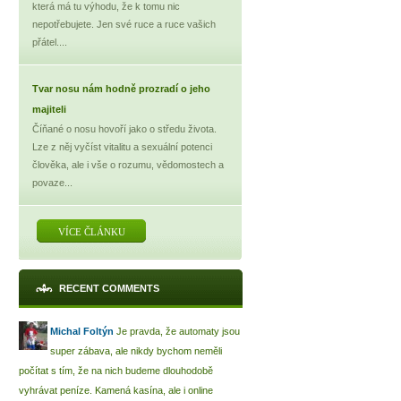
která má tu výhodu, že k tomu nic
nepotřebujete. Jen své ruce a ruce vašich
přátel....
Tvar nosu nám hodně prozradí o jeho
majiteli
Číňané o nosu hovoří jako o středu života.
Lze z něj vyčíst vitalitu a sexuální potenci
člověka, ale i vše o rozumu, vědomostech a
povaze...
VÍCE ČLÁNKU
RECENT COMMENTS
Michal Foltýn
Je pravda, že automaty jsou
super zábava, ale nikdy bychom neměli
počítat s tím, že na nich budeme dlouhodobě
vyhrávat peníze. Kamená kasína, ale i online