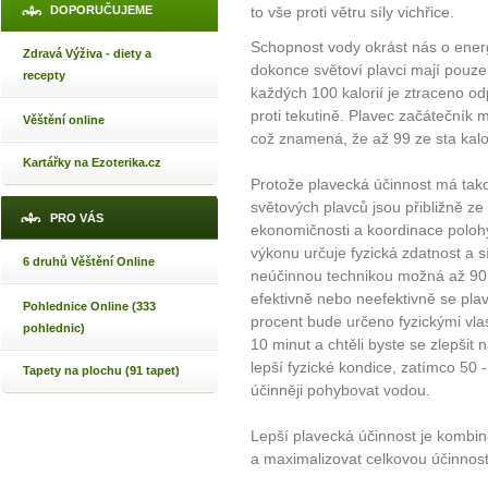
to vše proti větru síly vichřice.
DOPORUČUJEME
Schopnost vody okrást nás o energ
Zdravá Výživa - diety a
dokonce světoví plavci mají pouz
recepty
každých 100 kalorií je ztraceno o
proti tekutině. Plavec začátečník 
Věštění online
což znamená, že až 99 ze sta kalo
Kartářky na Ezoterika.cz
Protože plavecká účinnost má tak
světových plavců jsou přibližně ze 
PRO VÁS
ekonomičnosti a koordinace poloh
výkonu určuje fyzická zdatnost a 
6 druhů Věštění Online
neúčinnou technikou možná až 90
efektivně nebo neefektivně se pla
Pohlednice Online (333
procent bude určeno fyzickými vlas
pohlednic)
10 minut a chtěli byste se zlepšit
lepší fyzické kondice, zatímco 50 
Tapety na plochu (91 tapet)
účinněji pohybovat vodou.
Lepší plavecká účinnost je kombin
a maximalizovat celkovou účinnos