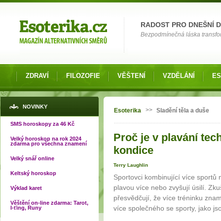
Možnosti výběru
RADOST PRO DNEŠNÍ 
Bezpodmínečná láska transfor
ZDRAVÍ
FILOZOFIE
VĚŠTENÍ
VZDĚLÁNÍ
ES
Jste zde
NOVINKY
>>
Esoterika
Sladění těla a duše
SMS horoskopy za 46 Kč
Proč je v plavání tech
Velký horoskop na rok 2024
zdarma pro všechna znamení
kondice
Velký snář online
Terry Laughlin
Keltský horoskop
Sportovci kombinující více sportů 
plavou více nebo zvyšují úsilí. Zku
Výklad karet
přesvědčují, že více tréninku zn
Věštění on-line zdarma: Tarot,
více společného se sporty, jako js
I-ťing, Runy