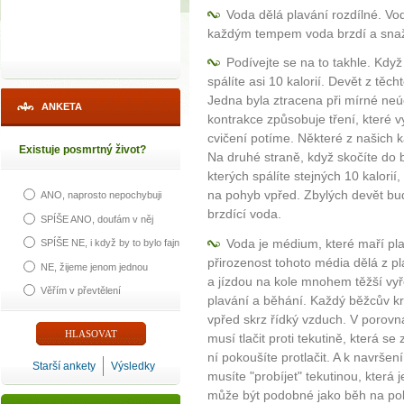
Voda dělá plavání rozdílné. Vod
každým tempem voda brzdí a snaží 
Podívejte se na to takhle. Když
spálíte asi 10 kalorií. Devět z těc
Jedna byla ztracena při mírné neú
ANKETA
kontrakce způsobuje tření, které vy
cvičení potíme. Některé z našich k
Existuje posmrtný život?
Na druhé straně, když skočíte do 
kterých spálíte stejných 10 kalorií
na pohyb vpřed. Zbylých devět bud
ANO, naprosto nepochybuji
brzdící voda.
SPÍŠE ANO, doufám v něj
Voda je médium, které maří pl
SPÍŠE NE, i když by to bylo fajn
přirozenost tohoto média dělá z pl
NE, žijeme jenom jednou
a jízdou na kole mnohem těžší vyř
Věřím v převtělení
plavání a běhání. Každý běžcův 
vpřed skrz řídký vzduch. V porov
musí tlačit proti tekutině, která se
ní pokoušíte protlačit. A k navrše
Starší ankety
Výsledky
musíte "probíjet" tekutinou, která
může být podobné jako běh na poli 