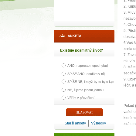
1. Přist
2. Kupu
3. Mluv
nezavol
4. Chov
5. Přis
ANKETA
dospív
6.Váš š
zcela u
Existuje posmrtný život?
7. Zavo
mluví s
ANO, naprosto nepochybuji
8. Máte
sedačku
SPÍŠE ANO, doufám v něj
9. Obje
SPÍŠE NE, i když by to bylo fajn
léčit, 
NE, žijeme jenom jednou
Věřím v převtělení
Pokud j
vašeho 
které m
Starší ankety
Výsledky
ztrátu 