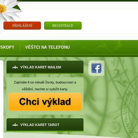
PŘIHLÁŠENÍ
REGISTRACE
OSKOPY
VĚŠTCI NA TELEFONU
VÝKLAD KARET MAILEM
Zajímáte-li se minulé životy, budoucnost a
věštění, nechte si vyložit karty.
VÝKLAD KARET TAROT