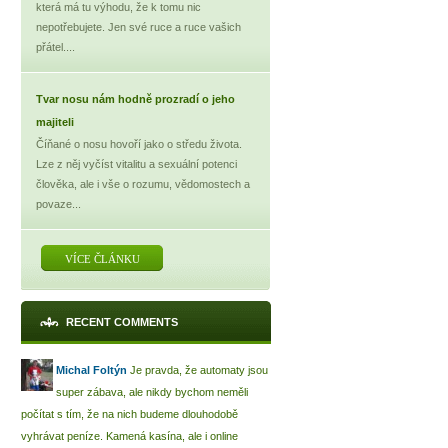
která má tu výhodu, že k tomu nic
nepotřebujete. Jen své ruce a ruce vašich
přátel....
Tvar nosu nám hodně prozradí o jeho
majiteli
Číňané o nosu hovoří jako o středu života.
Lze z něj vyčíst vitalitu a sexuální potenci
člověka, ale i vše o rozumu, vědomostech a
povaze...
VÍCE ČLÁNKU
RECENT COMMENTS
Michal Foltýn
Je pravda, že automaty jsou
super zábava, ale nikdy bychom neměli
počítat s tím, že na nich budeme dlouhodobě
vyhrávat peníze. Kamená kasína, ale i online