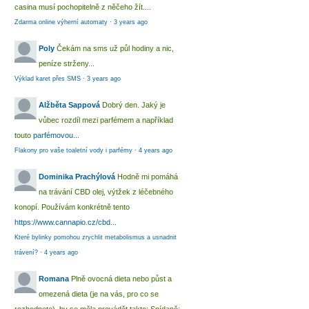
casina musí pochopitelně z něčeho žít....
Zdarma online výherní automaty
·
3 years ago
Poly
Čekám na sms už půl hodiny a nic,
peníze strženy...
Výklad karet přes SMS
·
3 years ago
Alžběta Sappová
Dobrý den. Jaký je
vůbec rozdíl mezi parfémem a například
touto
parfémovou...
Flakony pro vaše toaletní vody i parfémy
·
4 years ago
Dominika Prachýlová
Hodně mi pomáhá
na trávání CBD olej, výtžek z léčebného
konopí. Používám konkrétně tento
https://www.cannapio.cz/cbd...
Které bylinky pomohou zrychlit metabolismus a usnadnit
trávení?
·
4 years ago
Romana
Plně ovocná dieta nebo půst a
omezená dieta (je na vás, pro co se