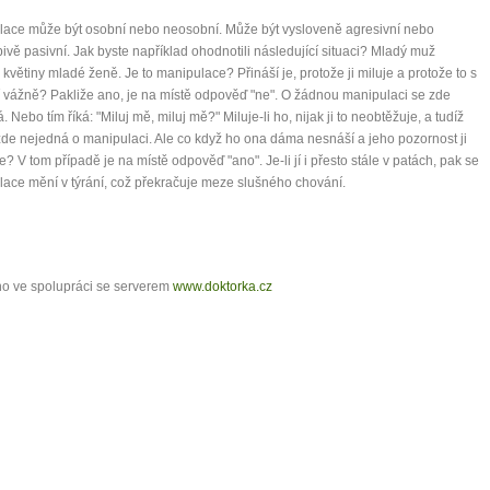
ace může být osobní nebo neosobní. Může být vysloveně agresivní nebo
ivě pasivní. Jak byste například ohodnotili následující situaci? Mladý muž
 květiny mladé ženě. Je to manipulace? Přináší je, protože ji miluje a protože to s
í vážně? Pakliže ano, je na místě odpověď "ne". O žádnou manipulaci se zde
 Nebo tím říká: "Miluj mě, miluj mě?" Miluje-li ho, nijak ji to neobtěžuje, a tudíž
zde nejedná o manipulaci. Ale co když ho ona dáma nesnáší a jeho pozornost ji
e? V tom případě je na místě odpověď "ano". Je-li jí i přesto stále v patách, pak se
ace mění v týrání, což překračuje meze slušného chování.
o ve spolupráci se serverem
www.doktorka.cz