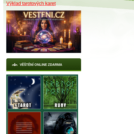
Výklad tarotových karet
VĚŠTĚNÍ ONLINE ZDARMA