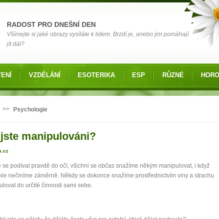
RADOST PRO DNEŠNÍ DEN
Všímejte si jaké obrazy vysíláte k lidem. Brzdí je, anebo jim pomáhají
jít dál?
ENÍ
VZDĚLÁNÍ
ESOTERIKA
ESP
RŮZNÉ
HOR
 zde
>>
Psychologie
 jste manipulováni?
a.cz
se podívat pravdě do očí, všichni se občas snažíme někým manipulovat, i když
kle nečiníme záměrně. Někdy se dokonce snažíme prostřednictvím viny a strachu
lovat do určité činnosti sami sebe.