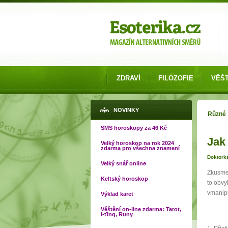
Možnosti výběru
ZDRAVÍ
FILOZOFIE
VĚŠT
Jste
NOVINKY
Různé
SMS horoskopy za 46 Kč
Jak
Velký horoskop na rok 2024
zdarma pro všechna znamení
Doktork
Velký snář online
Zkusme 
Keltský horoskop
to obvy
vmanipu
Výklad karet
Věštění on-line zdarma: Tarot,
I-ťing, Runy