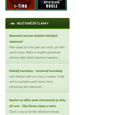
NEJČTENĚJŠÍ ČLÁNKY
Abecední seznam dobrých lidských
vlastností
Platí stejně pro ženy jako pro muže, pro děti i
starší osoby. Může se doplňovat,kdykoliv
někomu další dobrá vlastnost napadne....
Keltský horoskop - stromový horoskop
staří Keltové měli své zvyky a tradice. Podle
nich ke každému patří strom, který
předurčuje jeho vlastnosti ....
Naučte se věštit aneb chiromantie je vždy
při ruce - čára života, hlavy a srdce
Čtení z ruky je skvělá věštecká metoda,