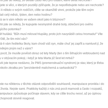
ihli jste se někdy, že děláte často věci pro ostatní, které dělat nechcete?
jete si věci, o kterých později zjišťujete, že je nepotřebujete nebo ani nechcete?
í-li někdo o svých rodičích, cítíte se okamžitě vinni, protože jste těm svým
ali celý měsíc, týden, den nebo hodinu?
á se k vám někdo ve vašem okolí jako k bláznovi?
tihli jste se někdy, že kupujete nesmyslně drahé boty, oblečení pro svého
ajícího potomka?
éf huláká: "Bůh musí milovat hlupáky, proto jich navyráběl celou hromadu!" Víte
rčitě, že tím míní vás?
lá-li vám ředitelka školy, kam chodí váš syn, máte chuť jej zapřít a namluvit jí, že
 někým jiným než s vámi?
 pocit, že musíte pověsit obraz od tety Marty (ten s tím šilhajícím velbloudem) nad
 v obývacím pokoji, i když je teta Marta již šest let mrtvá?
vili jste teprve nedávno, že PMS (premenstruační syndrom) je stav, který je třeba
a nikoliv zkratka pro "perzistentně malicherná a sarkastická"?
ste na některou z těchto otázek odpověděli souhlasně, manipulace pronikla i do
života. Nejste sami. Prakticky každý z nás zná pocit marnosti a často i rozpaků,
anipulace způsobuje počínaje stavem, kdy se cítíte trochu nesví, až po úplnou
schopnosti slovně reagovat.