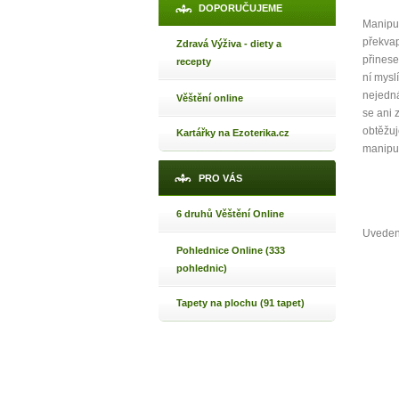
DOPORUČUJEME
Manipul
překvap
Zdravá Výživa - diety a
přinese
recepty
ní mysl
nejedná.
Věštění online
se ani 
obtěžuj
Kartářky na Ezoterika.cz
manipul
PRO VÁS
6 druhů Věštění Online
Uveden
Pohlednice Online (333
pohlednic)
Tapety na plochu (91 tapet)