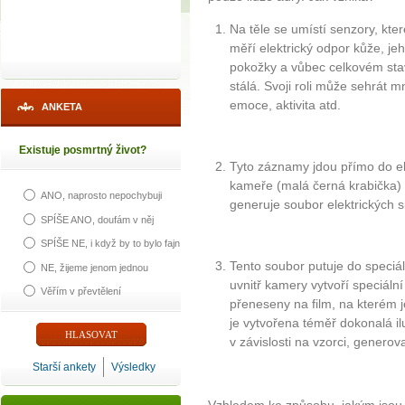
Na těle se umístí senzory, kte
měří elektrický odpor kůže, jeh
pokožky a vůbec celkovém stav
stálá. Svoji roli může sehrát mn
emoce, aktivita atd.
ANKETA
Existuje posmrtný život?
Tyto záznamy jdou přímo do el
kameře (malá černá krabička) a
ANO, naprosto nepochybuji
generuje soubor elektrických s
SPÍŠE ANO, doufám v něj
SPÍŠE NE, i když by to bylo fajn
Tento soubor putuje do speciá
NE, žijeme jenom jednou
uvnitř kamery vytvoří speciální
Věřím v převtělení
přeneseny na film, na kterém 
je vytvořena téměř dokonalá il
v závislosti na vzorci, gener
Starší ankety
Výsledky
Vzhledem ke způsobu, jakým jsou t