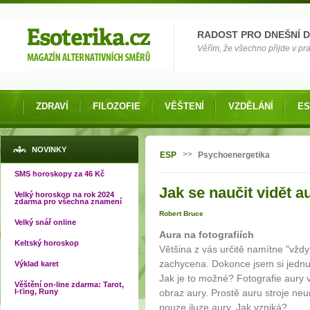
Možnosti výběru
RADOST PRO DNEŠNÍ 
Věřím, že všechno přijde v pra
ZDRAVÍ
FILOZOFIE
VĚŠTENÍ
VZDĚLÁNÍ
ES
Jste zde
NOVINKY
>>
ESP
Psychoenergetika
SMS horoskopy za 46 Kč
Jak se naučit vidět au
Velký horoskop na rok 2024
zdarma pro všechna znamení
Robert Bruce
Velký snář online
Aura na fotografiích
Keltský horoskop
Většina z vás určitě namítne "vždyť
zachycena. Dokonce jsem si jednu
Výklad karet
Jak je to možné? Fotografie aury 
Věštění on-line zdarma: Tarot,
I-ťing, Runy
obraz aury. Prostě auru stroje neu
pouze iluze aury. Jak vzniká?