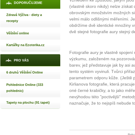
DOPORUČUJEME
(vlastně skoro nikdy) nelze získat
obrovským množstvím možných sig
Zdravá Výživa - diety a
velmi málo odlišnými měřeními. Je
recepty
obdržíme dvě identické množiny vs
dvě stejné fotografie aury stejný d
Věštění online
Kartářky na Ezoterika.cz
Fotografie aury je vlastně spojen
výzkumu, založeném na pozorován
PRO VÁS
barev, jež představuje jak by asi 
tento systém vyvinuli. Tvůrci přiřa
6 druhů Věštění Online
parametrem odporu kůže. (Ještě po
Kirlianova fotografie, která pracu
Pohlednice Online (333
oné černé krabičky, a to jako měře
pohlednic)
nevýhodou této "poctivější" metody
naznačuje, že to nejspíš nebude t
Tapety na plochu (91 tapet)
Pokr