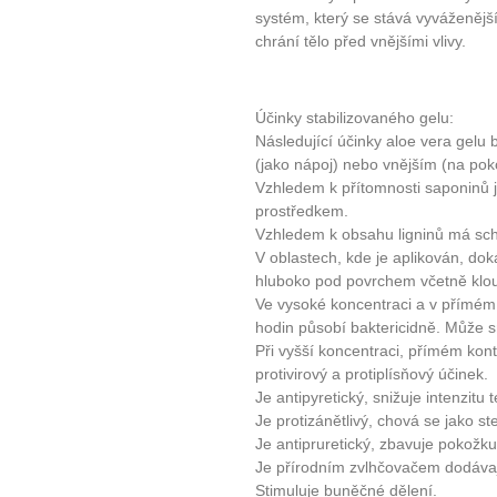
systém, který se stává vyváženější
chrání tělo před vnějšími vlivy.
Účinky stabilizovaného gelu:
Následující účinky aloe vera gelu 
(jako nápoj) nebo vnějším (na pok
Vzhledem k přítomnosti saponinů j
prostředkem.
Vzhledem k obsahu ligninů má sch
V oblastech, kde je aplikován, doká
hluboko pod povrchem včetně klou
Ve vysoké koncentraci a v přímém 
hodin působí baktericidně. Může sn
Při vyšší koncentraci, přímém ko
protivirový a protiplísňový účinek.
Je antipyretický, snižuje intenzitu 
Je protizánětlivý, chová se jako st
Je antipruretický, zbavuje pokožku
Je přírodním zvlhčovačem dodávaj
Stimuluje buněčné dělení.