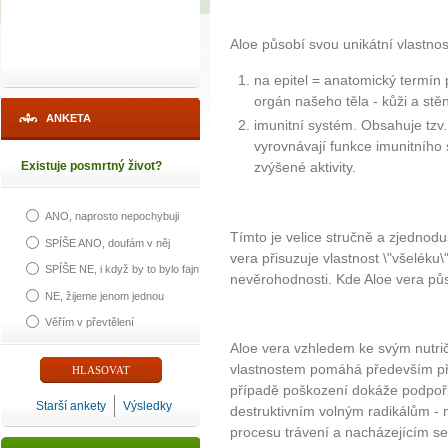
Aloe působí svou unikátní vlastnos
na epitel = anatomický termín p
orgán našeho těla - kůži a stěny
ANKETA
imunitní systém. Obsahuje tzv
vyrovnávají funkce imunitního 
Existuje posmrtný život?
zvýšené aktivity.
ANO, naprosto nepochybuji
Tímto je velice stručně a zjedno
SPÍŠE ANO, doufám v něj
vera přisuzuje vlastnost \"všeléku
SPÍŠE NE, i když by to bylo fajn
nevěrohodnosti. Kde Aloe vera pů
NE, žijeme jenom jednou
Věřím v převtělení
Aloe vera vzhledem ke svým nutr
vlastnostem pomáhá především při 
případě poškození dokáže podpořit j
Starší ankety
Výsledky
destruktivním volným radikálům - 
procesu trávení a nacházejícím se 