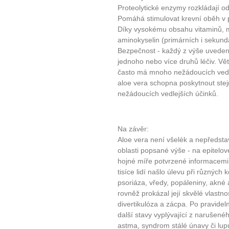
Proteolytické enzymy rozkládají od
Pomáhá stimulovat krevní oběh v 
Díky vysokému obsahu vitaminů, m
aminokyselin (primárních i sekund
Bezpečnost - každý z výše uvede
jednoho nebo více druhů léčiv. Vět
často má mnoho nežádoucích vedlej
aloe vera schopna poskytnout stej
nežádoucích vedlejších účinků.
Na závěr:
Aloe vera není všelék a nepředsta
oblasti popsané výše - na epitelov
hojné míře potvrzené informacemi,
tisíce lidí našlo úlevu při různýc
psoriáza, vředy, popáleniny, akné 
rovněž prokázal její skvělé vlastn
divertikulóza a zácpa. Po pravideln
další stavy vyplývající z narušenéh
astma, syndrom stálé únavy či lup