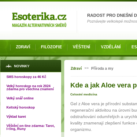
Možnosti výběru
RADOST PRO DNEŠNÍ 
Poznávejte velkolepé možnosti 
ZDRAVÍ
FILOZOFIE
VĚŠTENÍ
VZDĚLÁNÍ
ES
Jste zde
NOVINKY
>>
Zdraví
Příroda a my
SMS horoskopy za 46 Kč
Kde a jak Aloe vera 
Velký horoskop na rok 2024
zdarma pro všechna znamení
Celostní medicína
Velký snář online
Gel z Aloe vera je přírodní substa
Keltský horoskop
regenerační aktivitou na úrovni b
odstraňování odumřelých a urychl
Výklad karet
kvality znamenají zlepšení funkce
Věštění on-line zdarma: Tarot,
I-ťing, Runy
organizmu.