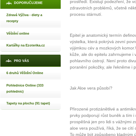
prostředí. Existují podezření, že 
DOPORUČUJEME
zdravotních problémů, včetně někt
procesu stárnutí.
Zdravá Výživa - diety a
recepty
Věštění online
Epitel je anatomický termín definov
výstelka, která pokrývá zevní povr
Kartářky na Ezoterika.cz
výjimkou cév a mozkových komor.\
kůže, ale do epitelu zahrnujeme i v
pohlavního ústrojí. Není proto divu
PRO VÁS
poranění pokožky, ale řekněme i p
6 druhů Věštění Online
Pohlednice Online (333
Jak Aloe vera působí?
pohlednic)
Tapety na plochu (91 tapet)
Přirozené protizánětlivé a antimik
prvky podporují růst buněk a tím i
prospěšná jen pro lidi s vážnými zd
aloe vera používá, říká, že se cítí 
To může být způsobeno kladným úč