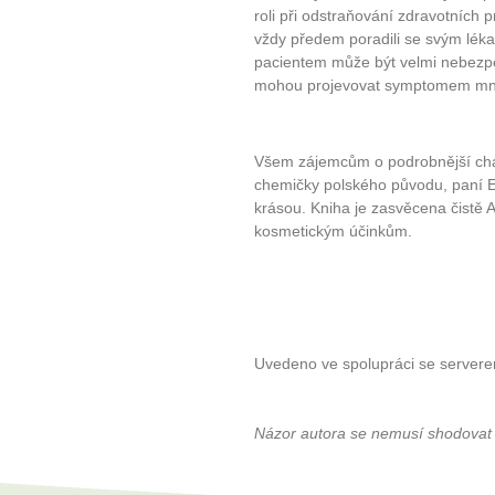
roli při odstraňování zdravotních p
vždy předem poradili se svým lé
pacientem může být velmi nebezp
mohou projevovat symptomem m
Všem zájemcům o podrobnější chara
chemičky polského původu, paní El
krásou. Kniha je zasvěcena čistě A
kosmetickým účinkům.
Uvedeno ve spolupráci se server
Názor autora se nemusí shodovat